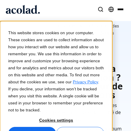
Solutions et Services Linguistiques
Technologies et produits IA
Ressources
/
/
Ce qui influe sur la qualité des
Home
Traduction
À propos d’Acolad
traductions - 10 conseils de pro pour de meilleures
This website stores cookies on your computer.
Études de cas
traductions
Traduction
Lia Translate
These cookies are used to collect information about
Résultats concrets de nos clients
how you interact with our website and allow us to
Vitesse de l’IA, précision humaine
Traductions instantanées adaptées à votre marque
remember you. We use this information in order to
Durabilité
Mise à jour 2 mars 2026
improve and customize your browsing experience
Qu'est-ce qui affecte la
Articles
Interprétation
Lia Live
and for analytics and metrics about our visitors both
Analyses d’experts sur le contenu global
Communication fluide, partout
L'interprétation revisitée
qualité de la traduction ?
on this website and other media. To find out more
Partenaires
about the cookies we use, see our
Privacy Policy
.
10 conseils de pro pour de
If you decline, your information won’t be tracked
meilleures traductions
Ebooks
Médias et Divertissement
Connectivité
when you visit this website. A single cookie will be
Guides et stratégies approfondis
Donnez vie à vos contenus sur tous les écrans
Intégration des flux de travail simplifiée
used in your browser to remember your preference
Saviez-vous qu'en tant qu'acheteur de services
Actualités
not to be tracked.
linguistiques, vous pouvez influencer la qualité de
Webinaires à la demande
Conseil et Externalisation
Interprétation IA
vos traductions ?
Cookies settings
Analyses des leaders du secteur
Centralisez et développez à l’international
Traduction vocale en temps réel
Ne serait-il pas formidable de réduire au minimum
Événements