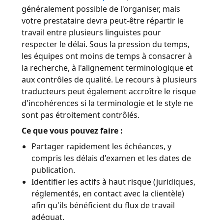
généralement possible de l'organiser, mais
Industrie Manufacturière
Découvrez Lia
votre prestataire devra peut-être répartir le
Traduction IA rapide, intelligente et évolutive
travail entre plusieurs linguistes pour
Finance
respecter le délai. Sous la pression du temps,
les équipes ont moins de temps à consacrer à
la recherche, à l'alignement terminologique et
Juridique
aux contrôles de qualité. Le recours à plusieurs
traducteurs peut également accroître le risque
Institutions Publiques
d'incohérences si la terminologie et le style ne
sont pas étroitement contrôlés.
Défense & Sécurité
Ce que vous pouvez faire :
Partager rapidement les échéances, y
Tous les secteurs
compris les délais d'examen et les dates de
publication.
Identifier les actifs à haut risque (juridiques,
réglementés, en contact avec la clientèle)
afin qu'ils bénéficient du flux de travail
adéquat.