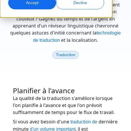
Accept
Decline
la nécessité de poser des questions qui prennent
du temps et d'organiser des cycles de révision
Marketing Global
Assurance qualité
coûteux ? Gagnez du temps et de l'argent en
Touchez et convertissez des publics à l’international
Contrôles qualité pilotés par IA
apprenant d'un réviseur linguistique chevronné
Sites
quelques astuces d'initié concernant la
technologie
Transcription
Doublage IA
et la localisation.
de traduction
Transformez l’audio en action
Doublage efficace à grande échelle
Carrières
Traduction
Construisez votre avenir avec nous
Maîtriser la traduction IA pour les marques
Services de données
Services de données IA
mondiales
Opportunités freelance
Renforcez vos IA avec des données fiables
Optimisez l’IA avec des données de qualité
Conseils pour optimiser efficacité, échelle et qualité
Rejoignez notre réseau mondial
Planifier à l'avance
Toutes les solutions
La qualité de la traduction s'améliore lorsque
l'on planifie à l'avance et que l'on prévoit
Solutions par Secteur
suffisamment de temps pour le flux de travail.
Si vous avez besoin d'une
dernière
traduction de
Sciences de la vie
minute
, il est
d'un volume important