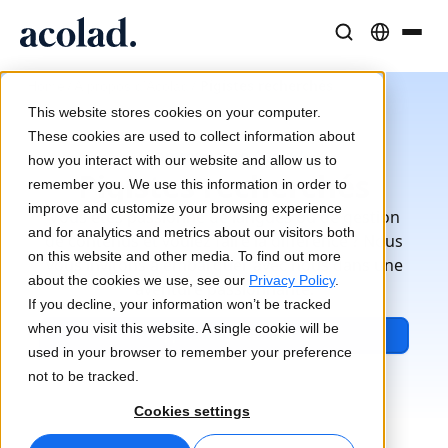
Solutions et Services Linguistiques
Technologies et produits IA
Ressources
/
/
Pigistes recherchés
Home
À propos d’Acolad
À propos d’Acolad
This website stores cookies on your computer.
Études de cas
Traduction
Lia Translate
These cookies are used to collect information about
Communauté Acolad
Résultats concrets de nos clients
how you interact with our website and allow us to
Vitesse de l’IA, précision humaine
Traductions instantanées adaptées à votre marque
Pigistes recherchés
remember you. We use this information in order to
Durabilité
improve and customize your browsing experience
Vous êtes passionné de langues ou de gestion
Articles
Interprétation
Lia Live
and for analytics and metrics about our visitors both
de contenus et voulez faire la différence ? Nous
Analyses d’experts sur le contenu global
Communication fluide, partout
L'interprétation revisitée
on this website and other media. To find out more
vous invitons à embarquer avec nous dans une
Partenaires
about the cookies we use, see our
Privacy Policy
.
aventure passionnante.
If you decline, your information won’t be tracked
Ebooks
Médias et Divertissement
Connectivité
when you visit this website. A single cookie will be
Applications freelance
Guides et stratégies approfondis
Donnez vie à vos contenus sur tous les écrans
Intégration des flux de travail simplifiée
used in your browser to remember your preference
Actualités
not to be tracked.
Webinaires à la demande
Conseil et Externalisation
Interprétation IA
Cookies settings
Analyses des leaders du secteur
Centralisez et développez à l’international
Traduction vocale en temps réel
Événements