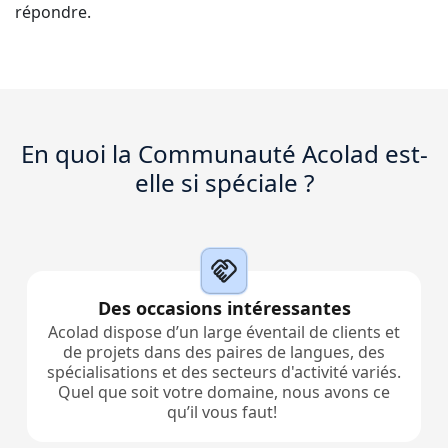
répondre.
Industrie Manufacturière
Découvrez Lia
Traduction IA rapide, intelligente et évolutive
Finance
Juridique
En quoi la Communauté Acolad est-
elle si spéciale ?
Institutions Publiques
Défense & Sécurité
Tous les secteurs
Des occasions intéressantes
Acolad dispose d’un large éventail de clients et
de projets dans des paires de langues, des
spécialisations et des secteurs d'activité variés.
Quel que soit votre domaine, nous avons ce
qu’il vous faut!