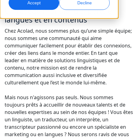
Accept
Decline
Un réseau mondial d’experts en
Marketing Global
Assurance qualité
langues et en contenus
Touchez et convertissez des publics à l’international
Contrôles qualité pilotés par IA
Sites
Chez Acolad, nous sommes plus qu’une simple équipe;
nous sommes une communauté qui aime
Transcription
Doublage IA
communiquer facilement pour établir des connexions,
Transformez l’audio en action
Doublage efficace à grande échelle
créer des liens dans le monde entier. En tant que
Carrières
leader en matière de solutions linguistiques et de
Construisez votre avenir avec nous
Maîtriser la traduction IA pour les marques
contenu, notre mission est de rendre la
Services de données
Services de données IA
mondiales
communication aussi inclusive et diversifiée
Opportunités freelance
Renforcez vos IA avec des données fiables
Optimisez l’IA avec des données de qualité
Conseils pour optimiser efficacité, échelle et qualité
culturellement que l’est le monde lui-même.
Rejoignez notre réseau mondial
Toutes les solutions
Mais nous n'agissons pas seuls. Nous sommes
toujours prêts à accueillir de nouveaux talents et de
nouvelles expertises au sein de nos équipes ! Vous êtes
Solutions par Secteur
un linguiste, un traducteur, un interprète, un
transcripteur passionné ou encore un spécialiste en
Sciences de la vie
marketing ou en langues ? Nous serons ravis de vous