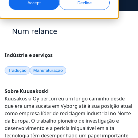
Accept
Decline
Marketing Global
Dublagem com IA
Atinga e converta globalmente
Dublagem eficiente em grande escala
Localizações
Num relance
Transcrição
Serviços de dados para IA
Transforme áudio em ação
Potencie a IA com dados de qualidade
Carreiras
Indústria e serviços
Construa o seu futuro connosco
Dominar a tradução com IA para marcas globais
Serviços de Dados
Tradução
Manufaturação
Dicas para aumentar eficiência, escala e qualidade
Oportunidades para freelancers
Melhore a IA com dados confiáveis
Faça parte da nossa rede global
Sobre Kuusakoski
Todas as soluções
Kuusakoski Oy percorreu um longo caminho desde
que era uma sucata em Vyborg até à sua posição atual
como empresa líder de reciclagem industrial no Norte
Soluções por Indústria
da Europa. O trabalho pioneiro de investigação e
Conheça a Lia
desenvolvimento e a perícia inigualável em alta
Tradução com IA rápida, inteligente e escalável
Ciências da Vida
tecnologia têm desempenhado um papel importante