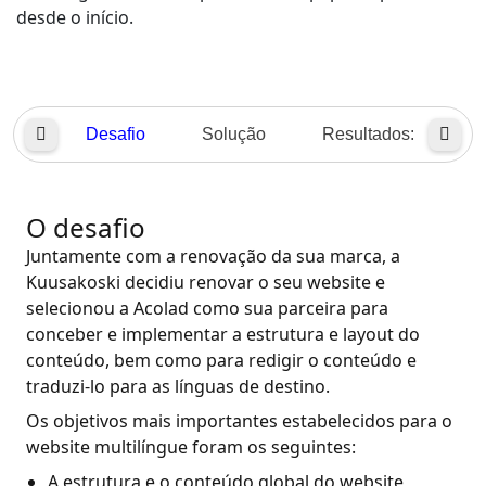
desde o início.
Indústria Transformadora
Finanças
Desafio
Solução
Resultados:
Jurídico
Instituições Públicas
O desafio
Juntamente com a renovação da sua marca, a
Defesa e Segurança
Kuusakoski decidiu renovar o seu website e
selecionou a Acolad como sua parceira para
Todos os setores
conceber e implementar a estrutura e layout do
conteúdo, bem como para redigir o conteúdo e
traduzi-lo para as línguas de destino.
Os objetivos mais importantes estabelecidos para o
website multilíngue foram os seguintes:
A estrutura e o conteúdo global do website