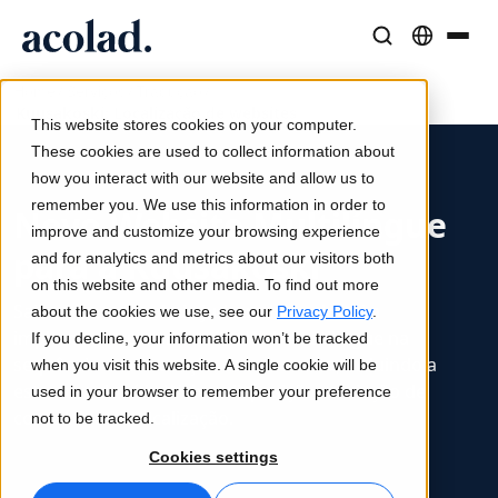
/
/
/
Soluções e Serviços Linguísticos
Tecnologia e produtos de IA
Recursos
Home
Serviços
Tradução
Kuusakoski: Localização de websites
Sobre a Acolad
This website stores cookies on your computer.
Histórias de sucesso
Tradução
Lia Translate
These cookies are used to collect information about
Resultados reais dos nossos clientes
how you interact with our website and allow us to
Velocidade da IA, precisão humana
Traduções instantâneas alinhadas com a sua marca
remember you. We use this information in order to
Sustentabilidade
Novo Website Multilíngue
improve and customize your browsing experience
Artigos
Interpretação
Conectividade
para a Kuusakoski
and for analytics and metrics about our visitors both
Perspetivas de especialistas sobre conteúdo global
Comunicação fluida em qualquer lugar
Integração nos fluxos de trabalho, de forma simples
on this website and other media. To find out more
Parceiros
Saiba como a Acolad ajudou a Kuusakoski a
about the cookies we use, see our
Privacy Policy
.
implementar um novo sítio Web multilingue
na
If you decline, your information won’t be tracked
Ebooks
Mídia e Entretenimento
Interpretação com IA
sequência da renovação da sua marca, incluindo a
when you visit this website. A single cookie will be
Guias e estratégias aprofundadas
Leve histórias a cada tela
Tradução de voz em tempo real
estrutura do sítio Web, a disposição, a criação de
used in your browser to remember your preference
Notícias
conteúdos e a localização.
not to be tracked.
Webinars on demand
Consultoria e Outsourcing
Garantia de qualidade
Cookies settings
Insights de líderes do setor
Centralize e expanda globalmente
Verificações de qualidade impulsionadas por IA
Eventos