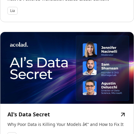
Lia
AI's Data Secret
Why Poor Data is Killing Your Models â€“ and How to Fix It