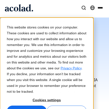
Solutions et Services Linguistiques
Technologies et produits IA
Ressources
/
/
Webinaires à la demande
Home
Événements
À propos d’Acolad
This website stores cookies on your computer.
Études de cas
Traduction
Lia Go
These cookies are used to collect information about
Webinaires à la demande
Résultats concrets de nos clients
how you interact with our website and allow us to
Vitesse de l’IA, précision humaine
Traductions instantanées conformes à votre marque
Découvrez les
remember you. We use this information in order to
Durabilité
improve and customize your browsing experience
webinaires passés et
Articles
Interprétation
Lia Services
and for analytics and metrics about our visitors both
regardez-les à la
Analyses d’experts sur le contenu global
Communication fluide, partout
Géré par des experts
on this website and other media. To find out more
Partenaires
about the cookies we use, see our
Privacy Policy
.
demande
If you decline, your information won’t be tracked
Ebooks
Médias et Divertissement
Lia Live
Services linguistiques, solutions de contenu, IA
when you visit this website. A single cookie will be
Guides et stratégies approfondis
Donnez vie à vos contenus sur tous les écrans
L'interprétation revisitée
et bien plus encore : accédez dès maintenant
used in your browser to remember your preference
Actualités
aux webinaires à la demande
not to be tracked.
Webinaires à la demande
Conseil et Externalisation
Connectivité
Cookies settings
Analyses des leaders du secteur
Centralisez et développez à l’international
Intégration des workflows simplifiée
Événements