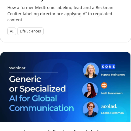
How a former Medtronic labeling lead and a Beckman
Industrie Manufacturière
Coulter labeling director are applying AI to regulated
content
Finance
AI
Life Sciences
Découvrez Lia
Juridique
Traduction IA rapide, intelligente et évolutive
Institutions Publiques
Défense & Sécurité
Tous les secteurs