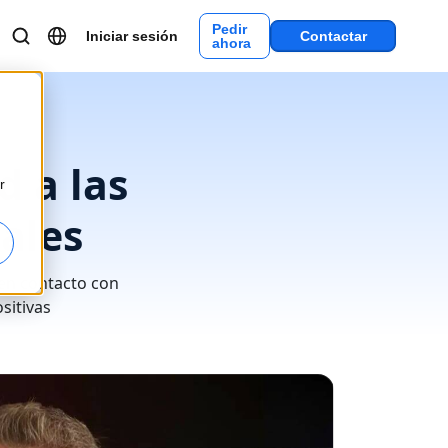
Pedir
Iniciar sesión
Contactar
ahora
 a las
r
ales
 en contacto con
sitivas