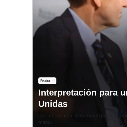
Featured
Interpretación para 
Unidas
Descubra cómo liberamos el potencial glo
mano.