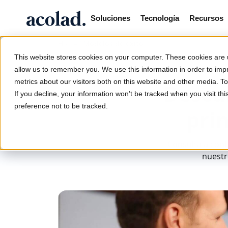
Soluciones
Tecnología
Recursos
/
Modelos de éxito
Home
This website stores cookies on your computer. These cookies are u
allow us to remember you. We use this information in order to im
metrics about our visitors both on this website and other media. 
Descu
If you decline, your information won’t be tracked when you visit th
preference not to be tracked.
pri
Consulta a cont
nuestr