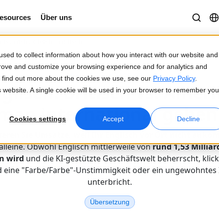
esources
Über uns
 ist nicht gleich Englisch
sed to collect information about how you interact with our website and
prove and customize your browsing experience and for analytics and
Aktualisiert 2025-07-22
To find out more about the cookies we use, see our
Privacy Policy
.
glisch: Britisch vs. Amer
is website. A single cookie will be used in your browser to remember you
an international gehen 
Cookies settings
Accept
Decline
lieren Sie Umsätze, weil Ihr Englisch vor Ort nicht anko
 alleine. Obwohl Englisch mittlerweile von
rund 1,53 Millia
n wird
und die KI-gestützte Geschäftswelt beherrscht, klic
 eine "Farbe/Farbe"-Unstimmigkeit oder ein ungewohntes 
unterbricht.
Übersetzung