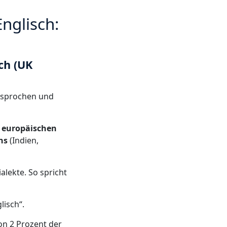
nglisch:
ch (UK
gesprochen und
n europäischen
ns
(Indien,
alekte. So spricht
lisch“.
on 2 Prozent der