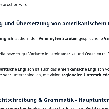
esprochen wird.
ng und Übersetzung von amerikanischem E
English
ist die in den
Vereinigten Staaten
gesprochene
Va
 die bevorzugte Variante in Lateinamerika und Ostasien (z. B
britische Englisch
ist auch das
amerikanische Englisch
v
at
sehr unterschiedlich, mit vielen
regionalen Unterschied
echtschreibung & Grammatik - Hauptunte
merikanisches Englisch
unterscheiden sich in
Rechtschre