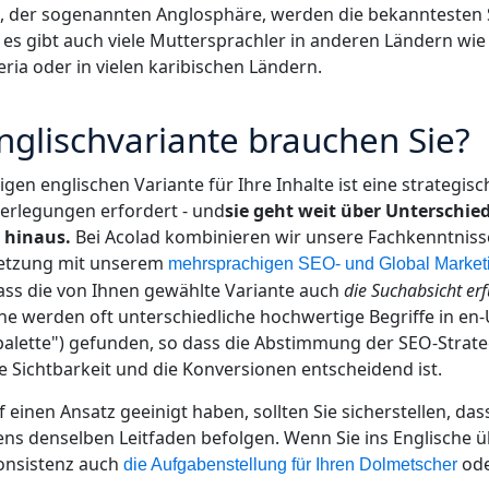
n, der sogenannten Anglosphäre, werden die bekanntesten
es gibt auch viele Muttersprachler in anderen Ländern wie
ria oder in vielen karibischen Ländern.
nglischvariante brauchen Sie?
igen englischen Variante für Ihre Inhalte ist eine strategis
berlegungen erfordert - und
sie geht weit über Unterschied
 hinaus.
Bei Acolad kombinieren wir unsere Fachkenntnisse
setzung mit unserem
mehrsprachigen SEO- und Global Market
dass die von Ihnen gewählte Variante auch
die Suchabsicht erf
 werden oft unterschiedliche hochwertige Begriffe in en-U
alette") gefunden, so dass die Abstimmung der SEO-Strate
e Sichtbarkeit und die Konversionen entscheidend ist.
f einen Ansatz geeinigt haben, sollten Sie sicherstellen, dass
s denselben Leitfaden befolgen. Wenn Sie ins Englische ü
onsistenz auch
ode
die Aufgabenstellung für Ihren Dolmetscher