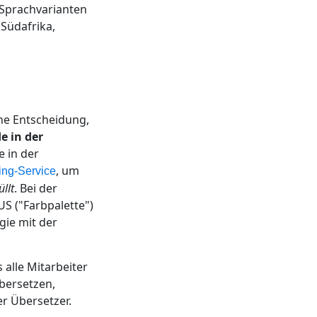
 Sprachvarianten
 Südafrika,
che Entscheidung,
e in der
 in der
, um
ing-Service
üllt
. Bei der
S ("Farbpalette")
gie mit der
 alle Mitarbeiter
bersetzen,
r Übersetzer.