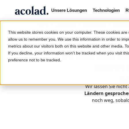
Unsere Lösungen
Technologien
R
/
/
/
Englisch
Home
Leistungen
Übersetzung
This website stores cookies on your computer. These cookies are u
allow us to remember you. We use this information in order to im
metrics about our visitors both on this website and other media. 
Arten von En
If you decline, your information won’t be tracked when you visit th
preference not to be tracked.
wann m
Ver
Wir lassen Sie nicht
Ländern gesproche
noch weg, sobald