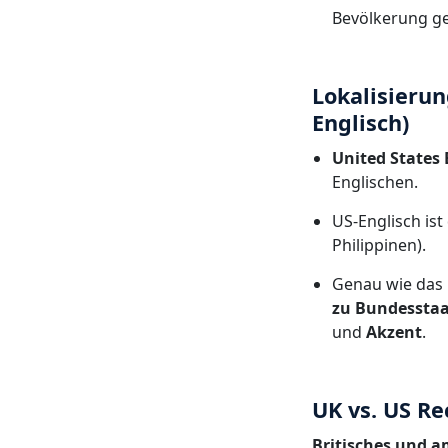
Bevölkerung g
Lokalisieru
Englisch)
United States 
Englischen.
US-Englisch ist
Philippinen).
Genau wie das
zu Bundessta
und
Akzent
.
UK vs. US R
Britisches und a