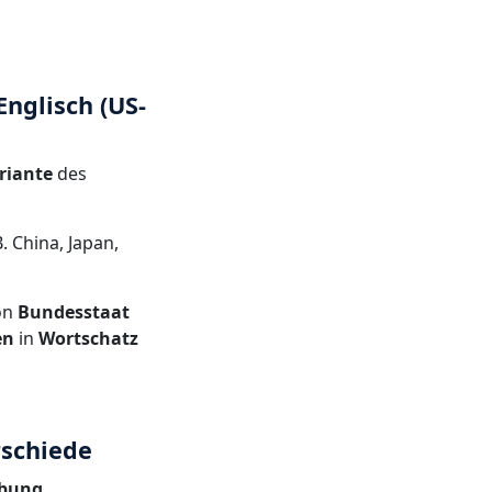
nglisch (US-
riante
des
. China, Japan,
on
Bundesstaat
en
in
Wortschatz
rschiede
ibung
,