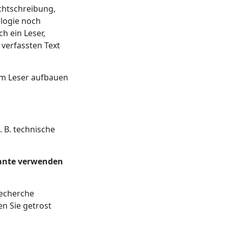
chtschreibung,
logie noch
h ein Leser,
 verfassten Text
em Leser aufbauen
z. B. technische
iante verwenden
Recherche
n Sie getrost