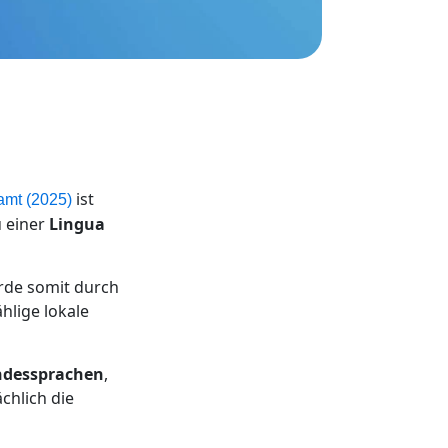
ist
amt (2025)
u einer
Lingua
rde somit durch
ählige lokale
andessprachen
,
chlich die