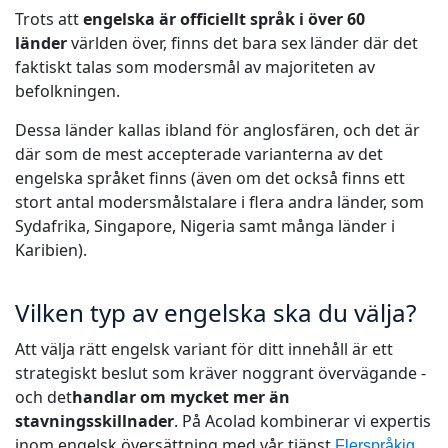
Trots att
engelska är officiellt språk i över 60
Tillverkningsindustri
länder
världen över, finns det bara sex länder där det
faktiskt talas som modersmål av majoriteten av
Finans
befolkningen.
Dessa länder kallas ibland för anglosfären, och det är
Juridik
där som de mest accepterade varianterna av det
engelska språket finns (även om det också finns ett
Offentliga Institutioner
stort antal modersmålstalare i flera andra länder, som
Sydafrika, Singapore, Nigeria samt många länder i
Försvar & Säkerhet
Karibien).
Alla branscher
Vilken typ av engelska ska du välja?
Att välja rätt engelsk variant för ditt innehåll är ett
strategiskt beslut som kräver noggrant övervägande -
och det
handlar om mycket mer än
stavningsskillnader
. På Acolad kombinerar vi expertis
inom engelsk översättning med vår tjänst
Flerspråkig