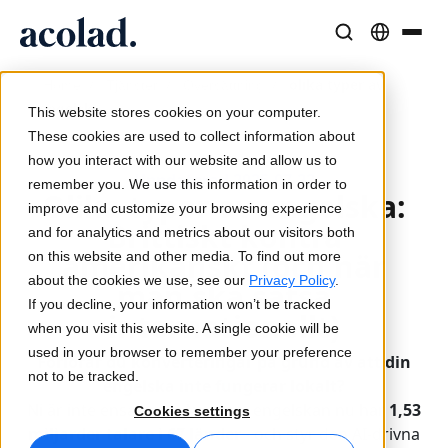
Språklösningar och tjänster
AI-teknik och produkter
Resurser
/
/
/
olika typer av
Home
Tjänster
Översättning
Om Acolad
engelska
This website stores cookies on your computer.
Kundcase
Översättning
Lia Translate
These cookies are used to collect information about
Verkliga resultat från våra kunder
how you interact with our website and allow us to
AI-hastighet, mänsklig precision
Omedelbara översättningar i linje med ert varumärke
Uppdaterad 2025-07-22
remember you. We use this information in order to
Hållbarhet
Olika typer av engelska:
improve and customize your browsing experience
Artiklar
Tolkning
Anslutning
Brittiskt kontra
and for analytics and metrics about our visitors both
Expertperspektiv på globalt innehåll
Sömlös kommunikation var som helst
Arbetsflödesintegration gjord enkel
amerikanskt (och när
on this website and other media. To find out more
Partners
about the cookies we use, see our
Privacy Policy
.
man ska satsa
If you decline, your information won’t be tracked
E-böcker
Media och underhållning
AI-tolkning
internationellt)
when you visit this website. A single cookie will be
Fördjupande guider och strategier
Ta berättelser till varje skärm
Röstöversättning i realtid
used in your browser to remember your preference
Förlorar du konverteringar på grund av att din
Nyheter
not to be tracked.
engelska inte fungerar lokalt?
Webbinarier on demand
Konsult- och outsourcingtjänster
Kvalitetssäkring
Ni är inte ensamma. Även om engelskan nu har
1,53
Cookies settings
Insikter från branschledare
Centralisera och skala globalt
Kvalitetskontroller drivna av AI
miljarder talare i 67 länder
- och styr den AI-drivna
Evenemang