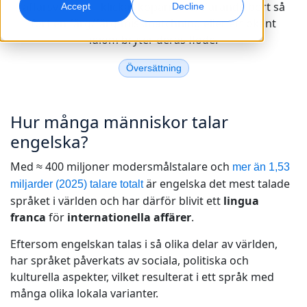
affärsvärlden - klickar köparna fortfarande bort så
Accept
Decline
fort en färg/färg-missmatchning eller ett okänt
Global marknadsföring
AI-dubbning
idiom bryter deras flöde.
Nå och konvertera globalt
Effektiv dubbning i stor skala
Kontor
Översättning
Transkribering
AI-datatjänster
Gör ljud till handling
Stärk er AI med kvalitetsdata
Hur många människor talar
Karriär
Bygg din framtid tillsammans med oss
engelska?
Bemästra AI-driven översättning för globala
Dataservice
varumärken
Med ≈ 400 miljoner modersmålstalare och
Frilansmöjligheter
mer än 1,53
Förbättra AI med tillförlitliga data
Tips för att frigöra effektivitet, skala och kvalitet
är engelska det mest talade
miljarder (2025) talare totalt
Bli en del av vårt globala nätverk
språket i världen och har därför blivit ett
lingua
Alla lösningar
franca
för
internationella affärer
.
Eftersom engelskan talas i så olika delar av världen,
Lösningar per Bransch
har språket påverkats av sociala, politiska och
Meet Lia
kulturella aspekter, vilket resulterat i ett språk med
Fast, smart and scalable AI translation
Life Science
många olika lokala varianter.