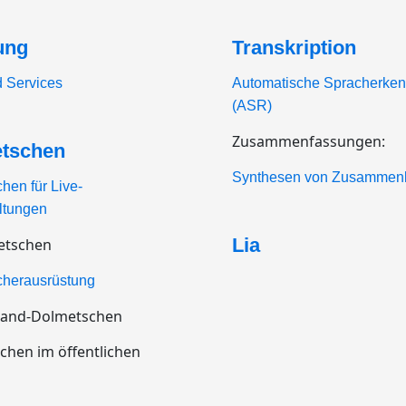
ung
Transkription
 Services
Automatische Spracherke
(ASR)
Zusammenfassungen:
tschen
Synthesen von Zusammenk
hen für Live-
ltungen
Lia
etschen
herausrüstung
and-Dolmetschen
chen im öffentlichen