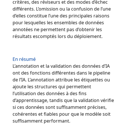
critères, des réviseurs et des modes d’échec
Industrie Manufacturière
différents. L’omission ou la confusion de l’une
d’elles constitue l’une des principales raisons
pour lesquelles les ensembles de données
Finance
annotées ne permettent pas d’obtenir les
Découvrez Lia
résultats escomptés lors du déploiement.
Juridique
Traduction IA rapide, intelligente et évolutive
Institutions Publiques
En résumé
L’annotation et la validation des données d’IA
Défense & Sécurité
ont des fonctions différentes dans le pipeline
de l’IA. L’annotation attribue les étiquettes ou
Tous les secteurs
ajoute les structures qui permettent
l’utilisation des données à des fins
d’apprentissage, tandis que la validation vérifie
si ces données sont suffisamment précises,
cohérentes et fiables pour que le modèle soit
suffisamment performant.