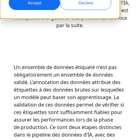
ont des objectifs différents dans le pipeline de l’IA,
Accept
Decline
et pourquoi le fait d’omettre la seconde étape est
Marketing Global
Interprétation IA
susceptible d’engendrer des problèmes coûteux
Touchez et convertissez des publics à l’international
Traduction vocale en temps réel
par la suite.
Sites
Transcription
Assurance qualité
Transformez l’audio en action
Contrôles qualité pilotés par IA
Carrières
Construisez votre avenir avec nous
Un ensemble de données étiqueté n’est pas
Maîtriser la traduction IA pour les marques
Services de données
Doublage IA
obligatoirement un ensemble de données
mondiales
Opportunités freelance
Renforcez vos IA avec des données fiables
Doublage efficace à grande échelle
validé. L’annotation des données attribue des
Conseils pour optimiser efficacité, échelle et qualité
Rejoignez notre réseau mondial
étiquettes à des données brutes sur lesquelles
un modèle peut baser son apprentissage. La
Toutes les solutions
Services de données IA
validation de ces données permet de vérifier si
Améliorez l’IA avec des données de qualité
ces étiquettes sont suffisamment fiables pour
Solutions par Secteur
assurer les performances lors de la phase
de production. Ce sont deux étapes distinctes
Sciences de la vie
dans le pipeline des données d’IA, avec des