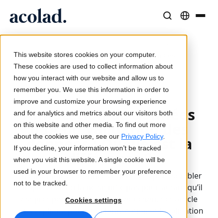
Solutions et Services Linguistiques
Technologies et produits IA
Ressources
/
/
/
Home
Services
Services de données d’IA
À propos d’Acolad
This website stores cookies on your computer.
Annotation de données d’IA ou validation des
Études de cas
Traduction
Lia Go
These cookies are used to collect information about
données
Résultats concrets de nos clients
how you interact with our website and allow us to
Vitesse de l’IA, précision humaine
Traductions instantanées conformes à votre marque
remember you. We use this information in order to
Durabilité
2026-03-27
improve and customize your browsing experience
Annotation de données
Articles
Interprétation
Lia Services
and for analytics and metrics about our visitors both
Analyses d’experts sur le contenu global
Communication fluide, partout
Géré par des experts
d’IA ou validation des
on this website and other media. To find out more
Partenaires
about the cookies we use, see our
Privacy Policy
.
données : Quelle est la
If you decline, your information won’t be tracked
Ebooks
Médias et Divertissement
Lia Live
différence ?
when you visit this website. A single cookie will be
Guides et stratégies approfondis
Donnez vie à vos contenus sur tous les écrans
L'interprétation revisitée
used in your browser to remember your preference
Un ensemble de données étiquetées peut sembler
Actualités
not to be tracked.
complet, mais cela ne signifie pas pour autant qu’il
Webinaires à la demande
Conseil et Externalisation
Connectivité
est prêt pour la phase de production. Cet article
Cookies settings
Analyses des leaders du secteur
Centralisez et développez à l’international
Intégration des workflows simplifiée
vous explique pourquoi l’annotation et la validation
Événements