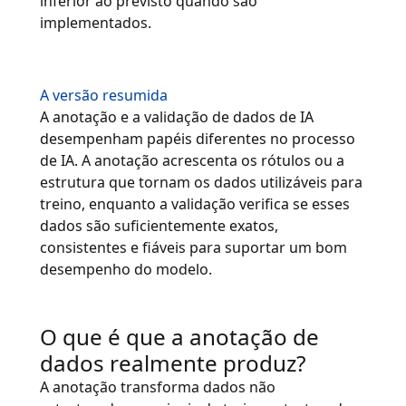
inferior ao previsto quando são
implementados.
Indústria Transformadora
Finanças
A versão resumida
A anotação e a validação de dados de IA
Jurídico
desempenham papéis diferentes no processo
de IA. A anotação acrescenta os rótulos ou a
Instituições Públicas
estrutura que tornam os dados utilizáveis para
treino, enquanto a validação verifica se esses
Defesa e Segurança
dados são suficientemente exatos,
consistentes e fiáveis para suportar um bom
desempenho do modelo.
Todos os setores
O que é que a anotação de
dados realmente produz?
A anotação transforma dados não