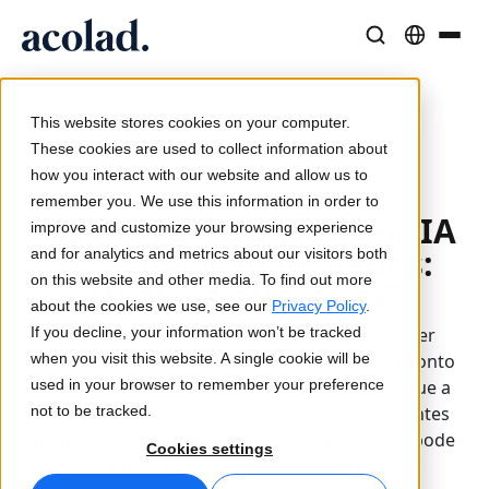
Soluções e Serviços Linguísticos
Tecnologia e produtos de IA
Recursos
/
/
/
Home
Serviços
Serviços de dados de IA
Sobre a Acolad
This website stores cookies on your computer.
Anotação de dados por IA vs. Validação de dados
Histórias de sucesso
Tradução
Lia Translate
These cookies are used to collect information about
Resultados reais dos nossos clientes
how you interact with our website and allow us to
Velocidade da IA, precisão humana
Traduções instantâneas alinhadas com a sua marca
27/03/2026
remember you. We use this information in order to
Sustentabilidade
Anotação de dados por IA
improve and customize your browsing experience
Artigos
Interpretação
Conectividade
vs. Validação de dados:
and for analytics and metrics about our visitors both
Perspetivas de especialistas sobre conteúdo global
Comunicação fluida em qualquer lugar
Integração nos fluxos de trabalho, de forma simples
on this website and other media. To find out more
Qual é a diferença?
Parceiros
about the cookies we use, see our
Privacy Policy
.
If you decline, your information won’t be tracked
Um conjunto de dados rotulado pode parecer
Ebooks
Mídia e Entretenimento
Interpretação com IA
when you visit this website. A single cookie will be
completo, mas isso não significa que esteja pronto
Guias e estratégias aprofundadas
Leve histórias a cada tela
Tradução de voz em tempo real
used in your browser to remember your preference
para produção. Este artigo explica porque é que a
Notícias
not to be tracked.
anotação e a validação têm finalidades diferentes
no processo IA, e que saltar a segunda etapa pode
Webinars on demand
Consultoria e Outsourcing
Garantia de qualidade
Cookies settings
criar problemas que mais tarde se revelam
Insights de líderes do setor
Centralize e expanda globalmente
Verificações de qualidade impulsionadas por IA
Eventos