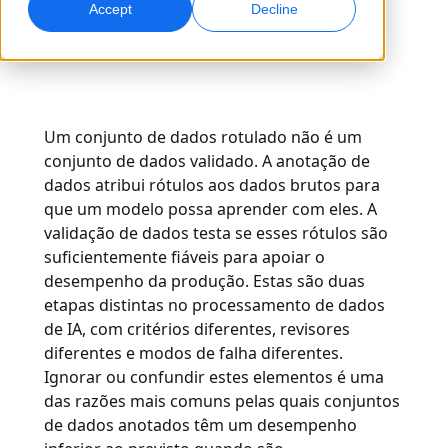
dispendiosos.
Accept
Decline
Marketing Global
Dublagem com IA
Atinga e converta globalmente
Dublagem eficiente em grande escala
Localizações
Transcrição
Serviços de dados para IA
Um conjunto de dados rotulado não é um
Transforme áudio em ação
Potencie a IA com dados de qualidade
conjunto de dados validado. A anotação de
Carreiras
dados atribui rótulos aos dados brutos para
Construa o seu futuro connosco
que um modelo possa aprender com eles. A
Dominar a tradução com IA para marcas globais
Serviços de Dados
validação de dados testa se esses rótulos são
Dicas para aumentar eficiência, escala e qualidade
Oportunidades para freelancers
Melhore a IA com dados confiáveis
suficientemente fiáveis para apoiar o
Faça parte da nossa rede global
desempenho da produção. Estas são duas
etapas distintas no processamento de dados
Todas as soluções
de IA, com critérios diferentes, revisores
diferentes e modos de falha diferentes.
Soluções por Indústria
Ignorar ou confundir estes elementos é uma
Conheça a Lia
das razões mais comuns pelas quais conjuntos
Tradução com IA rápida, inteligente e escalável
Ciências da Vida
de dados anotados têm um desempenho