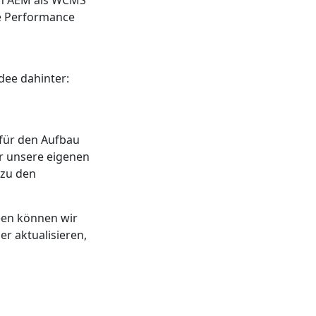
von AEM als WCMS
ie Performance
dee dahinter:
für den Aufbau
r unsere eigenen
 zu den
en können wir
r aktualisieren,