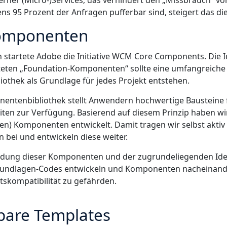
terner (Micro-)Services; das verhindert den „Missbrauch“ 
s 95 Prozent der Anfragen pufferbar sind, steigert das d
komponenten
n startete Adobe die Initiative WCM Core Components. Die I
lteten „Foundation-Komponenten“ sollte eine umfangreiche
thek als Grundlage für jedes Projekt entstehen.
entenbibliothek stellt Anwendern hochwertige Bausteine 
ten zur Verfügung. Basierend auf diesem Prinzip haben wi
hen) Komponenten entwickelt. Damit tragen wir selbst aktiv
bei und entwickeln diese weiter.
dung dieser Komponenten und der zugrundeliegenden Ide
Grundlagen-Codes entwickeln und Komponenten nacheinande
skompatibilität zu gefährden.
rbare Templates