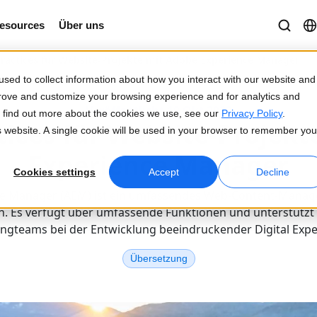
esources
Über uns
Practices für Website-Projekte mit Adobe Experience Manager
sed to collect information about how you interact with our website and
prove and customize your browsing experience and for analytics and
Veröffentlicht 10 Okt 2022
To find out more about the cookies we use, see our
Privacy Policy
.
tices für Website-Projek
is website. A single cookie will be used in your browser to remember you
Experience Manager
Cookies settings
Accept
Decline
e Manager (AEM) ist ein umfassendes Web-Content-Mana
 Es verfügt über umfassende Funktionen und unterstützt
ngteams bei der Entwicklung beeindruckender Digital Expe
Übersetzung