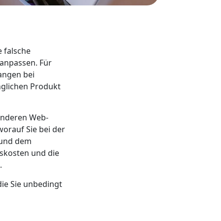
 falsche
g anpassen. Für
angen bei
nglichen Produkt
anderen Web-
rauf Sie bei der
 und dem
gskosten und die
.
die Sie unbedingt