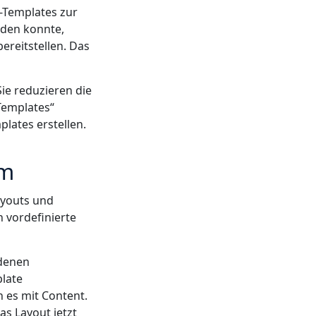
-Templates zur
nden konnte,
ereitstellen. Das
Sie reduzieren die
 Templates“
lates erstellen.
em
ayouts und
 vordefinierte
edenen
plate
 es mit Content.
as Layout jetzt