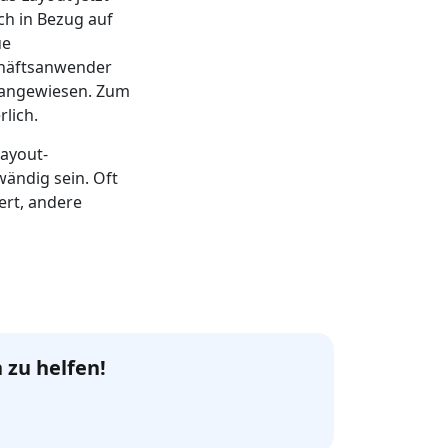
ch in Bezug auf
ue
chäftsanwender
r angewiesen. Zum
lich.
Layout-
ändig sein. Oft
ert, andere
 zu helfen!