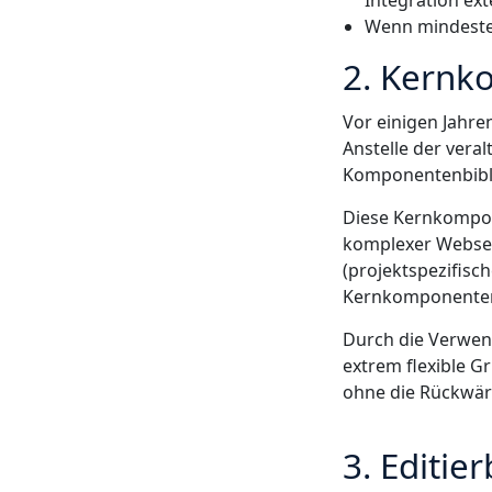
Integration ex
Wenn mindesten
2. Kern
Vor einigen Jahre
Anstelle der vera
Komponentenbiblio
Diese Kernkompon
komplexer Websei
(projektspezifisc
Kernkomponenten 
Durch die Verwen
extrem flexible 
ohne die Rückwärt
3. Editie