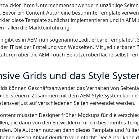
ntwickler ihren Unternehmensanwendern unzählige Seiten
n. Bevor ein Content-Autor eine bestimmte Template verwe
kler diese Template zunächst implementieren und in AEM b
len Fällen die Markteinführung.
ren gibt es in AEM nun sogenannte „editierbare Templates“. 
der IT bei der Erstellung von Webseiten. Mit „editierbaren
utoren über die AEM Touch-Benutzeroberfläche selbst Temp
sive Grids und das Style Syst
rids können Geschäftsanwender das Verhalten von Seitenl
ibel steuern. Zusammen mit dem AEM Style System können
stenzverlust auf verschiedenen Seiten verwendet werden.
Content mussten Designer früher Mockups für die verschi
llen, die dann von den Entwicklern für ein bestimmtes Tem
den. Die Autoren nutzten dann dieses Template und füllten
haben diesen Ablauf deutlich vereinfacht: Der Autor kann d