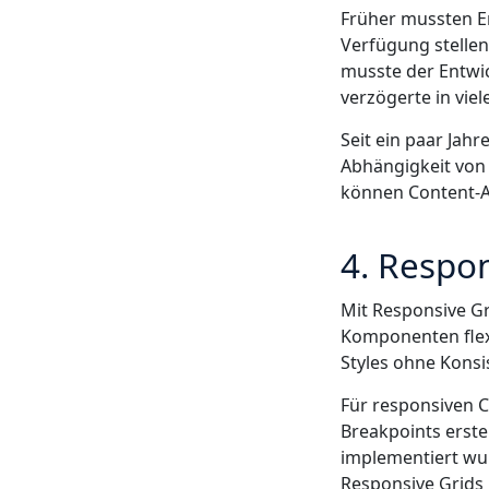
Früher mussten E
Verfügung stelle
musste der Entwic
verzögerte in vie
Seit ein paar Jah
Abhängigkeit von 
können Content-A
4. Respon
Mit Responsive G
Komponenten flex
Styles ohne Konsi
Für responsiven 
Breakpoints erste
implementiert wur
Responsive Grids 