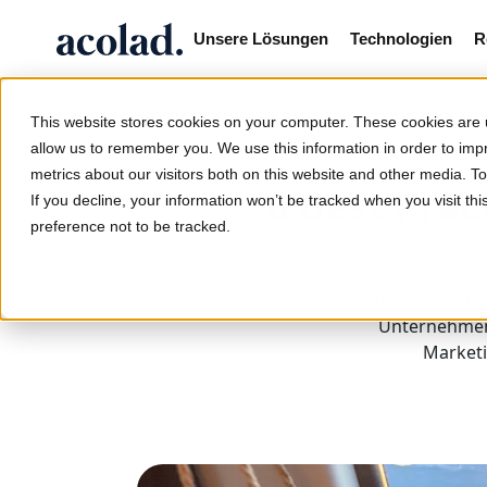
Unsere Lösungen
Technologien
R
/
/
/
6 Best 
Home
Leistungen
Übersetzung
This website stores cookies on your computer. These cookies are u
allow us to remember you. We use this information in order to im
metrics about our visitors both on this website and other media. 
6 Best Prac
If you decline, your information won’t be tracked when you visit th
preference not to be tracked.
Adobe Experienc
Unternehmen.
Marketi