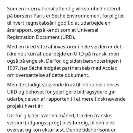
Som en international offentlig virksomhed noteret
på børsen i Paris er Séché Environnement forpligtet
til hvert regnskabsår i god tid at udarbejde en
årsrapport, også kendt som et Universal
Registration Document (URD).
Med en bred vifte af investorer i hele verden er det
ikke nok kun at udarbejde en URD på fransk, men
også på engelsk. Derfor, og siden børsnoteringen i
1997, har Séché indgået partnerskab med Acolad
om oversættelse af dette dokument.
Men de stadigt voksende krav til indholdet i deres
URD og behovet for yderligere bidragsydere gør
udarbejdelsen af rapporten til et mere tidskrævende
projekt hvert år.
Derfor gik der over en måned, fra den franske
version (udgangssprog) blev færdig, til den blev
oversat og korrekturlæst. Denne tidshorisont er