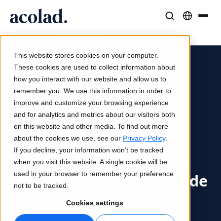
/
/
Oversættelse
Sprogløsninger og -tjenester
AI-teknologi og -produkter
Ressourcer
Home
Services
Om Acolad
This website stores cookies on your computer.
Kundecases
Oversættelse
Lia Translate
These cookies are used to collect information about
Reelle resultater hos vores kunder
how you interact with our website and allow us to
AI-hastighed, menneskelig præcision
Øjeblikkelige oversættelser på linje med dit brand
remember you. We use this information in order to
Bæredygtighed
improve and customize your browsing experience
Artikler
Tolkning
Forbindelse
and for analytics and metrics about our visitors both
Ekspertindsigter i globalt indhold
Problemfri kommunikation overalt
Workflow-integration gjort enkel
on this website and other media. To find out more
Séché Environnement:
Partnere
about the cookies we use, see our
Privacy Policy
.
If you decline, your information won’t be tracked
E-bøger
Medier og underholdning
en samarbejdstilgang til
Oversættelse af tale i realtid
when you visit this website. A single cookie will be
Indgående guider og strategier
Bring historier til alle skærme
used in your browser to remember your preference
produktion af flersprogede
Nyheder
not to be tracked.
årsrapporter
Kvalitetssikring
Webinarer on demand
Konsulent- og outsourcingtjenester
Cookies settings
Kvalitetskontroller drevet af AI
Indsigter fra brancheledere
Centraliser og skalér globalt
Arrangementer