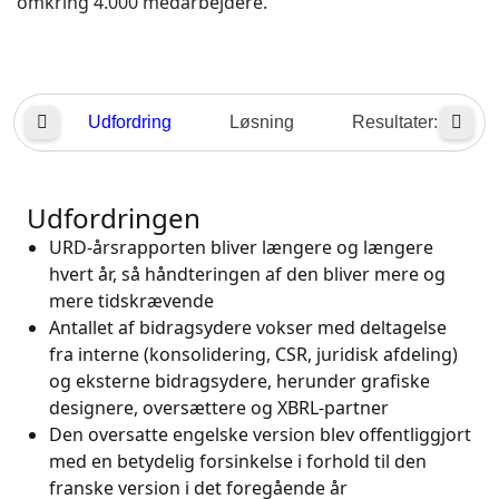
omkring 4.000 medarbejdere.
Fremstillingsindustrien
Finans
Udfordring
Løsning
Resultater:
Juridisk
Udfordringen
Offentlige Institutioner
URD-årsrapporten bliver længere og længere
hvert år, så håndteringen af den bliver mere og
Forsvar & Sikkerhed
mere tidskrævende
Antallet af bidragsydere vokser med deltagelse
Alle brancher
fra interne (konsolidering, CSR, juridisk afdeling)
og eksterne bidragsydere, herunder grafiske
designere, oversættere og XBRL-partner
Den oversatte engelske version blev offentliggjort
med en betydelig forsinkelse i forhold til den
franske version i det foregående år