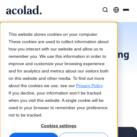
Sprogløsninger og -tjenester
AI-teknologi og -produkter
Ressourcer
/
Blog
Home
Om Acolad
This website stores cookies on your computer.
Blogartikler
Kundecases
Oversættelse
Lia Translate
These cookies are used to collect information about
Reelle resultater hos vores kunder
how you interact with our website and allow us to
AI-hastighed, menneskelig præcision
Øjeblikkelige oversættelser på linje med dit brand
Oversættelse, lokalisering
remember you. We use this information in order to
Bæredygtighed
og sproglig indsigt
improve and customize your browsing experience
Artikler
Tolkning
Forbindelse
and for analytics and metrics about our visitors both
Ekspertindsigter i globalt indhold
Problemfri kommunikation overalt
Workflow-integration gjort enkel
on this website and other media. To find out more
Partnere
about the cookies we use, see our
Privacy Policy
.
If you decline, your information won’t be tracked
E-bøger
Medier og underholdning
Oversættelse af tale i realtid
when you visit this website. A single cookie will be
Indgående guider og strategier
Bring historier til alle skærme
used in your browser to remember your preference
Nyheder
not to be tracked.
Kvalitetssikring
Webinarer on demand
Konsulent- og outsourcingtjenester
Cookies settings
Kvalitetskontroller drevet af AI
Indsigter fra brancheledere
Centraliser og skalér globalt
Arrangementer