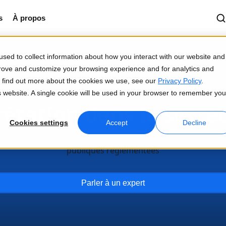
s
À propos
sed to collect information about how you interact with our website and
prove and customize your browsing experience and for analytics and
To find out more about the cookies we use, see our
Privacy Policy
.
is website. A single cookie will be used in your browser to remember you
rétation dans le secte
Cookies settings
Accept
Decline
étation certifiés, conçus pour répondre aux exigences spéci
publiques réglementées
Parler à un expert