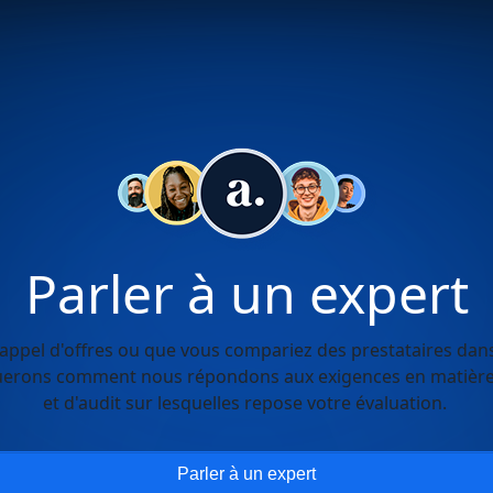
Parler à un expert
ppel d'offres ou que vous compariez des prestataires dans
uerons comment nous répondons aux exigences en matière d
et d'audit sur lesquelles repose votre évaluation.
Parler à un expert