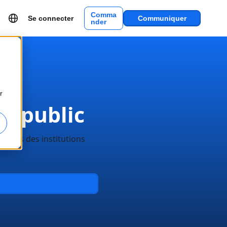
Comma
Se connecter
Communiquer
nder
r
ur public
fiques des institutions