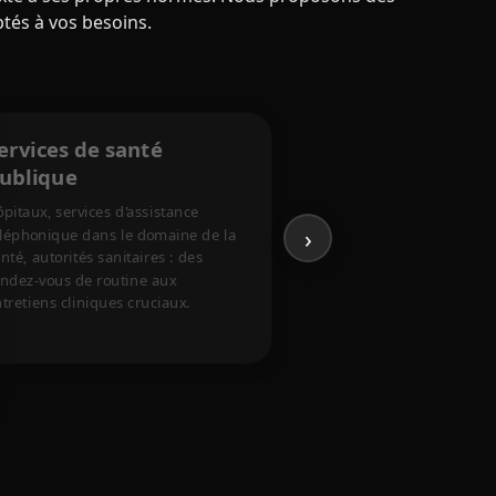
ptés à vos besoins.
ervices de santé
Éducation et serv
ublique
sociaux
pitaux, services d'assistance
Centres d'accueil et entret
›
éléphonique dans le domaine de la
à la demande d'asile, y c
nté, autorités sanitaires : des
les langues rares et minor
endez-vous de routine aux
tretiens cliniques cruciaux.