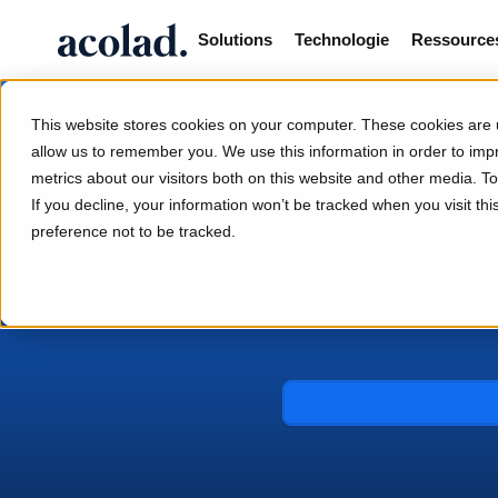
Solutions
Technologie
Ressource
/
/
/
Secteur public
Home
Services
Interprétation
This website stores cookies on your computer. These cookies are u
allow us to remember you. We use this information in order to im
metrics about our visitors both on this website and other media. 
If you decline, your information won’t be tracked when you visit th
L’interp
preference not to be tracked.
Des services d'interpr