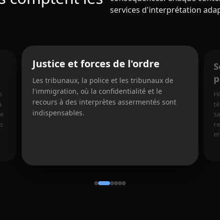
services d'interprétation ada
Justice et forces de l'ordre
S
p
Les tribunaux, la police et les tribunaux de
l'immigration, où la confidentialité et le
s
Hô
recours à des interprètes assermentés sont
à
t
indispensables.
le
sa
es
r
en