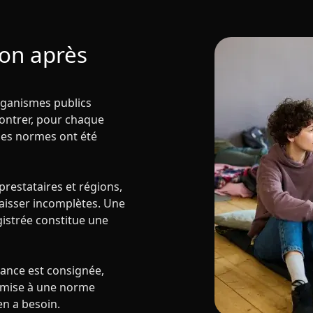
ion après
organismes publics
émontrer, pour chaque
 les normes ont été
restataires et régions,
 laisser incomplètes. Une
istrée constitue une
ance est consignée,
oumise à une norme
 en a besoin.