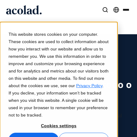
/
/
/
Soluções e Serviços Linguísticos
Tecnologia e produtos de IA
Recursos
Home
Todos os setores
Ciências da Vida
Colocar no mercado produtos que salvam vidas
Sobre a Acolad
This website stores cookies on your computer.
Histórias de sucesso
Tradução
Lia Translate
These cookies are used to collect information about
Resultados reais dos nossos clientes
how you interact with our website and allow us to
Velocidade da IA, precisão humana
Traduções instantâneas alinhadas com a sua marca
remember you. We use this information in order to
Sustentabilidade
Colocar no mercado
improve and customize your browsing experience
Artigos
Interpretação
Conectividade
produtos farmacêuticos
and for analytics and metrics about our visitors both
Perspetivas de especialistas sobre conteúdo global
Comunicação fluida em qualquer lugar
Integração nos fluxos de trabalho, de forma simples
on this website and other media. To find out more
que salvam vidas em todo o
Parceiros
about the cookies we use, see our
Privacy Policy
.
mundo
If you decline, your information won’t be tracked
Ebooks
Mídia e Entretenimento
Interpretação com IA
when you visit this website. A single cookie will be
Guias e estratégias aprofundadas
Leve histórias a cada tela
Tradução de voz em tempo real
Saiba como a Acolad ajudou uma empresa
used in your browser to remember your preference
Notícias
farmacêutica global a colocar no mercado mundial
not to be tracked.
produtos que salvam vidas.
Webinars on demand
Consultoria e Outsourcing
Garantia de qualidade
Cookies settings
Insights de líderes do setor
Centralize e expanda globalmente
Verificações de qualidade impulsionadas por IA
Eventos