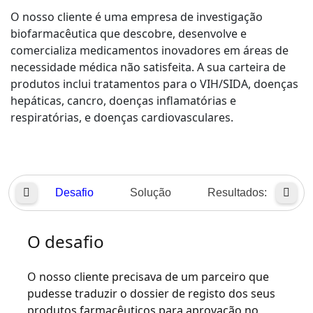
O nosso cliente é uma empresa de investigação
Indústria Transformadora
biofarmacêutica que descobre, desenvolve e
comercializa medicamentos inovadores em áreas de
Finanças
necessidade médica não satisfeita. A sua carteira de
produtos inclui tratamentos para o VIH/SIDA, doenças
Jurídico
hepáticas, cancro, doenças inflamatórias e
respiratórias, e doenças cardiovasculares.
Instituições Públicas
Defesa e Segurança
Desafio
Solução
Resultados:
Todos os setores
O desafio
O nosso cliente precisava de um parceiro que
pudesse traduzir o dossier de registo dos seus
produtos farmacêuticos para aprovação no