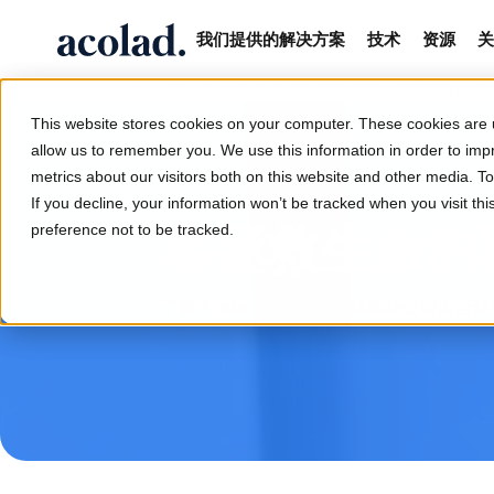
我们提供的解决方案
技术
资源
关
/
/
/
将救生产品推向市
Home
全行业解决方案
生命科学
This website stores cookies on your computer. These cookies are u
allow us to remember you. We use this information in order to im
metrics about our visitors both on this website and other media. 
If you decline, your information won’t be tracked when you visit th
将拯救生命的
preference not to be tracked.
了解 Acolad 如何帮助全球制药公司向