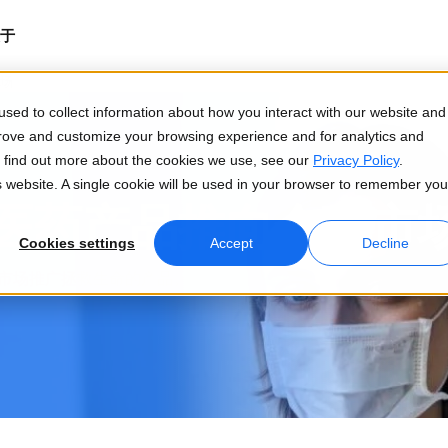
于
场
sed to collect information about how you interact with our website and
prove and customize your browsing experience and for analytics and
To find out more about the cookies we use, see our
Privacy Policy
.
is website. A single cookie will be used in your browser to remember you
医药产品推向全球市
Cookies settings
Accept
Decline
全球市场推广拯救生命的产品。