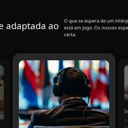
O que se espera de um intérp
e adaptada ao
está em jogo. Os nossos espe
certa.
I
Q
pr