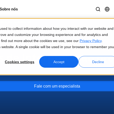
Sobre nós
retação presencial
sed to collect information about how you interact with our website and
prove and customize your browsing experience and for analytics and
To find out more about the cookies we use, see our
Privacy Policy
.
is website. A single cookie will be used in your browser to remember you
s de interpretação pr
Cookies settings
Accept
Decline
ficados, presentes no local, quando a precisão e a confianç
Fale com um especialista