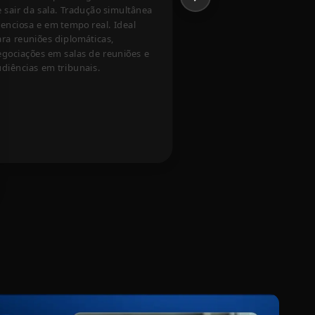
 sair da sala. Tradução simultânea
consecutiva
lenciosa e em tempo real. Ideal
Quando a precisão é mai
ra reuniões diplomáticas,
do que a velocidade. O or
egociações em salas de reuniões e
uma pausa; o intérprete 
diências em tribunais.
mensagem na íntegra a p
notas estruturadas. Nor
depoimentos judiciais e c
médicas.