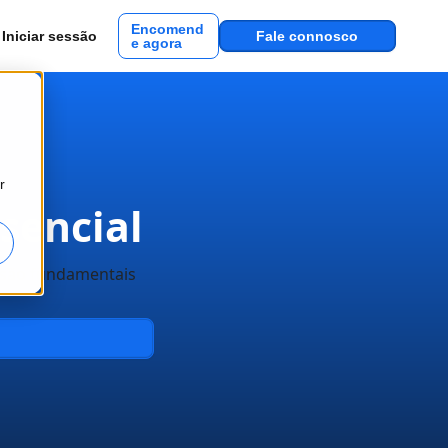
Encomend
Iniciar sessão
Fale connosco
e agora
r
esencial
a são fundamentais