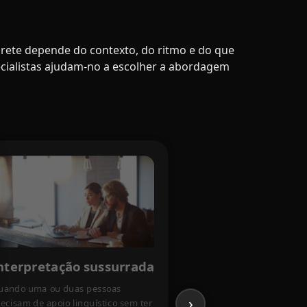
rete depende do contexto, do ritmo e do que
cialistas ajudam-no a escolher a abordagem
nterpretação sussurrada
uando uma ou duas pessoas
›
ecisam de apoio linguístico sem ter
Interpretação