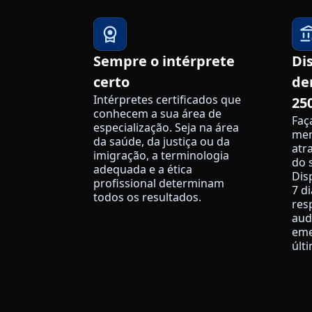
Sempre o intérprete
Di
certo
de
Intérpretes certificados que
25
conhecem a sua área de
Faç
especialização. Seja na área
men
da saúde, da justiça ou da
atr
imigração, a terminologia
do 
adequada e a ética
Dis
profissional determinam
7 d
todos os resultados.
res
aud
eme
últ