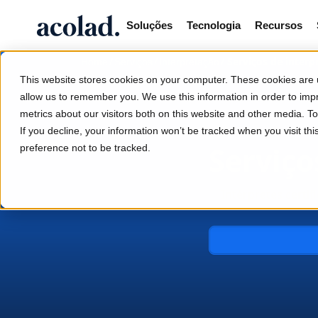
Soluções
Tecnologia
Recursos
/
/
/
Serviços de interp
Home
Serviços
Interpretação
This website stores cookies on your computer. These cookies are u
allow us to remember you. We use this information in order to im
metrics about our visitors both on this website and other media. 
If you decline, your information won’t be tracked when you visit th
Serviço
preference not to be tracked.
Intérpretes certi