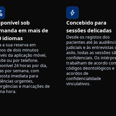
sponível sob
Concebido para
manda em mais de
sessões delicadas
Desde os registos dos
0 idiomas
pacientes até às audiênci
a a sua reserva em
judiciais e às entrevistas 
os de dois minutos
asilo, todas as sessões s
avés da aplicação móvel,
confidenciais. Os intérpr
site ou por telefone.
trabalham de acordo co
ponível 24 horas por dia,
códigos deontológicos e
ias por semana, com
acordos de
posta imediata para
confidencialidade
iências urgentes,
vinculativos.
rgências e marcações de
ima hora.