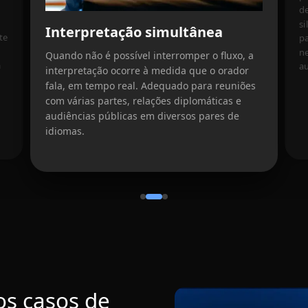
de
si
Interpretação simultânea
te
pa
n
Quando não é possível interromper o fluxo, a
a
au
interpretação ocorre à medida que o orador
fala, em tempo real. Adequado para reuniões
com várias partes, relações diplomáticas e
audiências públicas em diversos pares de
idiomas.
os casos de