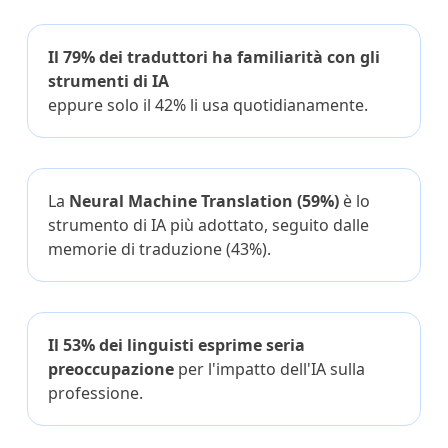
Manifatturiero
Il 79% dei traduttori ha familiarità con gli
strumenti di IA
Finanza
eppure solo il 42% li usa quotidianamente.
Legale
Istituzioni Pubbliche
La
Neural Machine Translation (59%)
è lo
strumento di IA più adottato, seguito dalle
Difesa e Sicurezza
memorie di traduzione (43%).
Tutti i settori
Il 53% dei linguisti esprime seria
preoccupazione
per l'impatto dell'IA sulla
professione.