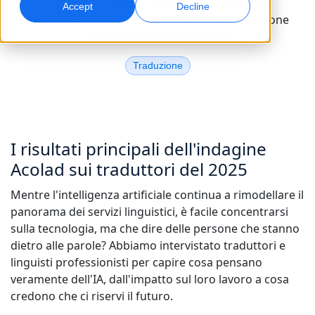
dell'integrazione dell'IA nei flussi di lavoro
Accept
Decline
professionali, indicando un'era di trasformazione
Marketing Globale
Doppiaggio AI
nel settore della traduzione.
Raggiungi e converti a livello globale
Doppiaggio efficiente su larga scala
Sedi
Traduzione
Trascrizione
Servizi dati AI
Trasforma l’audio in azione
Migliora l’AI con dati di qualità
Carriere
Costruisci il tuo futuro con noi
I risultati principali dell'indagine
Padroneggiare la traduzione AI per brand globali
Servizi Dati
Acolad sui traduttori del 2025
Consigli per migliorare efficienza, scalabilità e qualità
Opportunità freelance
Migliora l’IA con dati affidabili
Entra a far parte della nostra rete globale
Mentre l'intelligenza artificiale continua a rimodellare il
panorama dei servizi linguistici, è facile concentrarsi
Tutte le soluzioni
sulla tecnologia, ma che dire delle persone che stanno
dietro alle parole? Abbiamo intervistato traduttori e
Soluzioni per Settore
linguisti professionisti per capire cosa pensano
Scopri Lia
veramente dell'IA, dall'impatto sul loro lavoro a cosa
Traduzione AI veloce, intelligente e scalabile
credono che ci riservi il futuro.
Scienze della Vita