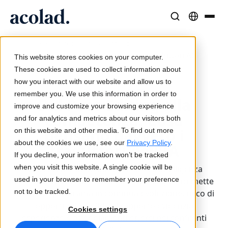
Soluzioni e Servizi Linguistici
Tecnologie e prodotti AI
Risorse
/
/
/
Home
professionali
Traduzione
Informazioni su Acolad
Approfondimenti del sondaggio sui traduttori AI
This website stores cookies on your computer.
Case di successo
Traduzione
Lia Translate
These cookies are used to collect information about
Risultati concreti dai nostri clienti
how you interact with our website and allow us to
Velocità dell’IA, precisione umana
Traduzioni istantanee coerenti con il brand
20 maggio 2025
remember you. We use this information in order to
Sostenibilità
Dal Post-Editing alla
improve and customize your browsing experience
Articoli
Interpretariato
Connettività
competenza: Cosa
and for analytics and metrics about our visitors both
Opinioni di esperti sui contenuti globali
Comunicazione fluida ovunque
Integrazione dei workflow semplificata
pensano davvero i
on this website and other media. To find out more
Partner
about the cookies we use, see our
Privacy Policy
.
traduttori dell'IA
If you decline, your information won’t be tracked
Ebook
Media e Intrattenimento
Interpretariato AI
when you visit this website. A single cookie will be
Una recente indagine sull'uso dell'intelligenza
Guide e strategie approfondite
Porta le storie su ogni schermo
Traduzione vocale in tempo reale
used in your browser to remember your preference
artificiale nei servizi di traduzione e linguistici mette
Notizie
not to be tracked.
in luce un panorama in continua evoluzione, ricco di
opportunità e sfide. Il rapporto evidenzia
Webinar on-demand
Consulenza e Outsourcing
Controllo qualità
Cookies settings
esperienze e atteggiamenti diversi nei confronti
Approfondimenti dai leader del settore
Centralizza e scala a livello globale
Verifiche di qualità basate su IA
Eventi