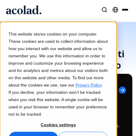
Soluzioni e Servizi Linguistici
Tecnologie e prodotti AI
Risorse
/
News
Home
Informazioni su Acolad
This website stores cookies on your computer.
Ultime notizie
Case di successo
Traduzione
Lia Translate
These cookies are used to collect information about
Risultati concreti dai nostri clienti
how you interact with our website and allow us to
Velocità dell’IA, precisione umana
Traduzioni istantanee coerenti con il brand
Gli ultimi aggiornamenti
remember you. We use this information in order to
Sostenibilità
nel mondo accademico
improve and customize your browsing experience
Articoli
Interpretariato
Connettività
and for analytics and metrics about our visitors both
Opinioni di esperti sui contenuti globali
Comunicazione fluida ovunque
Integrazione dei workflow semplificata
on this website and other media. To find out more
Featured News
Partner
about the cookies we use, see our
Privacy Policy
.
Acolad ottiene il bronzo ai
If you decline, your information won’t be tracked
Ebook
Media e Intrattenimento
Interpretariato AI
when you visit this website. A single cookie will be
premi internazionali Stevie per
Guide e strategie approfondite
Porta le storie su ogni schermo
Traduzione vocale in tempo reale
used in your browser to remember your preference
Notizie
le imprese
not to be tracked.
Webinar on-demand
Consulenza e Outsourcing
Controllo qualità
Il premio riconosce l'opera di Acolad "This is Us.
Cookies settings
Approfondimenti dai leader del settore
Centralizza e scala a livello globale
Verifiche di qualità basate su IA
Questa è la campagna del marchio "Acolad.",
Eventi