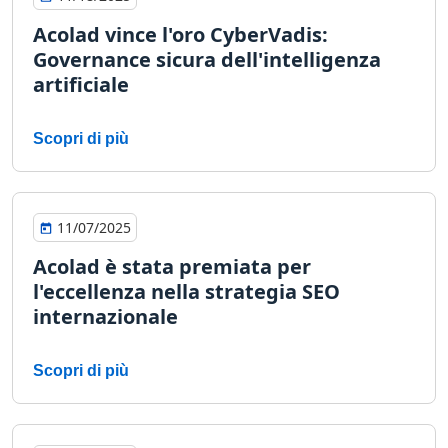
Manifatturiero
Acolad vince l'oro CyberVadis:
Governance sicura dell'intelligenza
artificiale
Finanza
Legale
Scopri di più
Istituzioni Pubbliche
11/07/2025
Difesa e Sicurezza
Acolad è stata premiata per
l'eccellenza nella strategia SEO
Tutti i settori
internazionale
Scopri di più