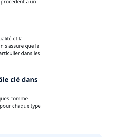
s procèdent à un
alité et la
n s'assure que le
ticulier dans les
ôle clé dans
tiques comme
x pour chaque type