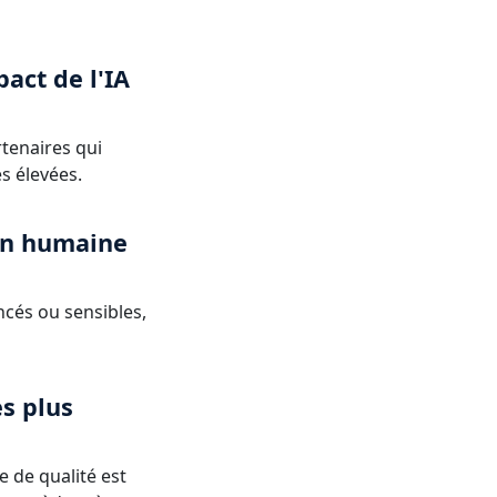
act de l'IA
rtenaires qui
s élevées.
on humaine
ncés ou sensibles,
es plus
 de qualité est