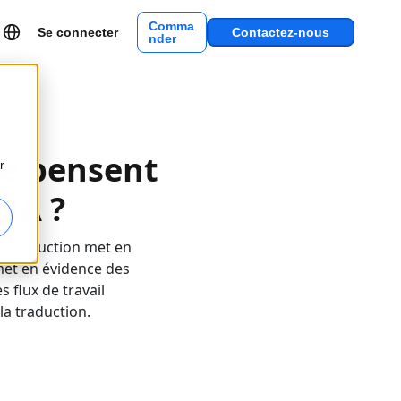
Comma
Se connecter
Contactez-nous
nder
Que pensent
r
'IA ?
de traduction met en
met en évidence des
s flux de travail
la traduction.