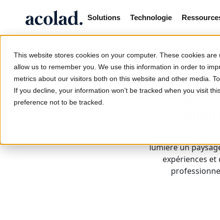
Solutions
Technologie
Ressource
/
/
/
Enquête sur 
Home
Services
Traduction
This website stores cookies on your computer. These cookies are u
allow us to remember you. We use this information in order to im
metrics about our visitors both on this website and other media. 
De la post
If you decline, your information won’t be tracked when you visit th
preference not to be tracked.
vrai
Une récente enquête
lumière un paysage
expériences et d
professionnel