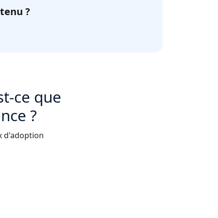
ntenu ?
est-ce que
ence ?
ux d'adoption