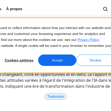
s
À propos
les traducteurs IA
sed to collect information about how you interact with our website and
prove and customize your browsing experience and for analytics and
20 mai 2025
To find out more about the cookies we use, see our
Privacy Policy
.
-édition à l'expertise : 
is website. A single cookie will be used in your browser to remember you
ment les traducteurs de l
Cookies settings
Accept
Decline
 sur l'utilisation de l'IA dans les services linguistiques et 
 changeant, riche en opportunités et en défis. Le rapport 
es attitudes variées à l'égard de l'intégration de l'IA dans le
s, indiquant une ère de transformation dans l'industrie de 
Traduction