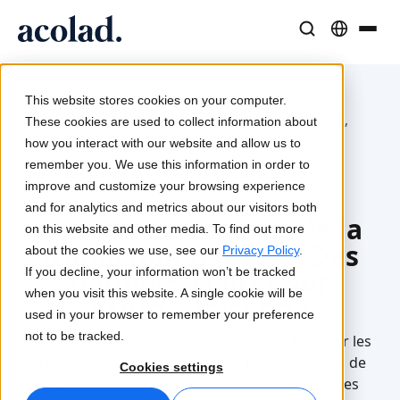
Solutions et Services Linguistiques
Technologies et produits IA
Ressources
À propos d’Acolad
This website stores cookies on your computer.
/
/
La qualité de la traduction par l'IA,
Études de cas
Home
Traduction
Lia Translate
Lia
These cookies are used to collect information about
quantifiée
Résultats concrets de nos clients
how you interact with our website and allow us to
Vitesse de l’IA, précision humaine
Traductions instantanées adaptées à votre marque
remember you. We use this information in order to
Durabilité
improve and customize your browsing experience
Articles
Interprétation
Lia Live
2025-11-28
and for analytics and metrics about our visitors both
Les vraies mesures de la
Analyses d’experts sur le contenu global
Communication fluide, partout
L'interprétation revisitée
on this website and other media. To find out more
traduction par l'IA : Des
Partenaires
about the cookies we use, see our
Privacy Policy
.
If you decline, your information won’t be tracked
données claires sur
Ebooks
Médias et Divertissement
Connectivité
when you visit this website. A single cookie will be
l'automatisation
Guides et stratégies approfondis
Donnez vie à vos contenus sur tous les écrans
Intégration des flux de travail simplifiée
used in your browser to remember your preference
Actualités
not to be tracked.
Comment s'assurer que l'utilisation de l'IA pour les
Webinaires à la demande
Conseil et Externalisation
Interprétation IA
traductions est fiable et qu'elle n'introduit pas de
Cookies settings
Analyses des leaders du secteur
risques supplémentaires ? Nous examinons les
Centralisez et développez à l’international
Traduction vocale en temps réel
Événements