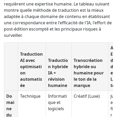
requièrent une expertise humaine. Le tableau suivant
montre quelle méthode de traduction est la mieux
adaptée à chaque domaine de contenu en établissant
une correspondance entre l'efficacité de l'IA, l'effort de
post-édition escompté et les principaux risques à
surveiller.
AI 
Traduction
Ex
AI avec
Traductio
Transcréation
de
optimisati
n hybride
hybride ou
do
on
IA +
humaine pour
e
automatis
révision
le ton de la
Li
ée
humaine
marque
te
Do
Technique
Informati
Créatif (Luxe)
Jur
mai
que et
e e
ne
logiciels
fin
du
r