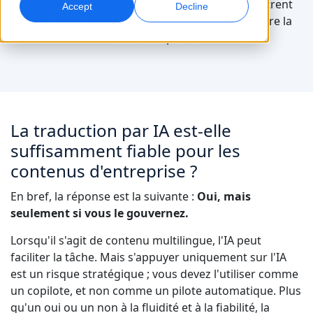
indicateurs clés et les cas d'utilisation qui montrent
Accept
Decline
les moyens les plus efficaces de mettre en œuvre la
Marketing Global
Assurance qualité
traduction par l'IA.
Touchez et convertissez des publics à l’international
Contrôles qualité pilotés par IA
Sites
Transcription
Doublage IA
Transformez l’audio en action
Doublage efficace à grande échelle
Carrières
La traduction par IA est-elle
Construisez votre avenir avec nous
suffisamment fiable pour les
Maîtriser la traduction IA pour les marques
Services de données
Services de données IA
contenus d'entreprise ?
mondiales
Opportunités freelance
Renforcez vos IA avec des données fiables
Optimisez l’IA avec des données de qualité
Conseils pour optimiser efficacité, échelle et qualité
Rejoignez notre réseau mondial
En bref, la réponse est la suivante :
Oui, mais
seulement si vous le gouvernez.
Toutes les solutions
Lorsqu'il s'agit de contenu multilingue, l'IA peut
faciliter la tâche. Mais s'appuyer uniquement sur l'IA
Solutions par Secteur
est un risque stratégique ; vous devez l'utiliser comme
un copilote, et non comme un pilote automatique. Plus
Sciences de la vie
qu'un oui ou un non à la fluidité et à la fiabilité, la