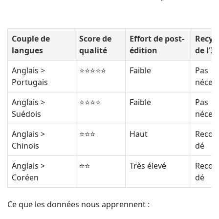
Couple de
Score de
Effort de post-
Recyc
langues
qualité
édition
de l'IA
Anglais >
⭐⭐⭐⭐⭐
Faible
Pas
Portugais
nécess
Anglais >
⭐⭐⭐⭐
Faible
Pas
Suédois
nécess
Anglais >
⭐⭐⭐
Haut
Reco
Chinois
dé
Anglais >
⭐⭐
Très élevé
Reco
Coréen
dé
Ce que les données nous apprennent :