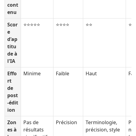
cont
enu
Scor
⭐⭐⭐⭐⭐
⭐⭐⭐⭐
⭐⭐
⭐⭐
e
d'ap
titu
de à
l'IA
Effo
Minime
Faible
Haut
Fai
rt
de
post
-édit
ion
Zon
Pas de
Précision
Terminologie,
Pré
es à
résultats
précision, style
n