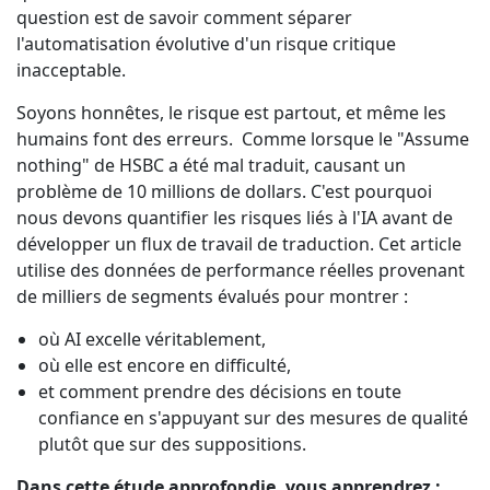
question est de savoir comment séparer
Industrie Manufacturière
Découvrez Lia
l'automatisation évolutive d'un risque critique
Traduction IA rapide, intelligente et évolutive
inacceptable.
Finance
Soyons honnêtes, le risque est partout, et même les
humains font des erreurs. Comme lorsque le "Assume
Juridique
nothing" de HSBC a été mal traduit, causant un
problème de 10 millions de dollars. C'est pourquoi
Institutions Publiques
nous devons quantifier les risques liés à l'IA avant de
développer un flux de travail de traduction. Cet article
utilise des données de performance réelles provenant
Défense & Sécurité
de milliers de segments évalués pour montrer :
Tous les secteurs
où
AI excelle véritablement,
où elle est encore en difficulté,
et comment prendre des décisions en toute
confiance en s'appuyant sur des mesures de qualité
plutôt que sur des suppositions.
Dans cette étude approfondie, vous apprendrez :