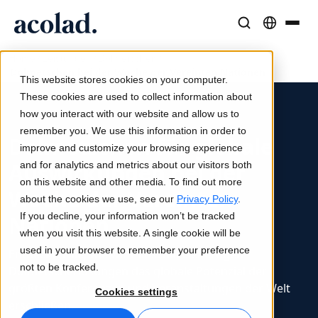
/
/
/
Sprachlösungen und -dienstleistungen
AI-Technologie & Produkte
Resources
Home
Leistungen
Dolmetschen
Dolmetschen bei der Woche der Vereinten Nationen
Über Acolad
This website stores cookies on your computer.
Erfolgsgeschichten
Übersetzung
Lia Translate
These cookies are used to collect information about
Reale Ergebnisse bei unseren Kunden
how you interact with our website and allow us to
KI-Geschwindigkeit, menschliche Präzision
Sofortige, markenkonsistente Übersetzungen
remember you. We use this information in order to
Nachhaltigkeit
Dolmetschen für globale
improve and customize your browsing experience
Artikel
Dolmetschen
Lia Live
Auswirkungen bei der
and for analytics and metrics about our visitors both
Experteneinschätzungen zu globalen Inhalten
Nahtlose Kommunikation überall
Dolmetschen neu definiert
on this website and other media. To find out more
Woche der Vereinten
Partner
about the cookies we use, see our
Privacy Policy
.
If you decline, your information won’t be tracked
Nationen
E-Books
Medien und Unterhaltung
Übersetzungs-APIs und Konnektoren
when you visit this website. A single cookie will be
Detaillierte Leitfäden und Strategien
Bringen Sie Geschichten auf jeden Bildschirm
Nahtlose Integration in Ihre Workflows
used in your browser to remember your preference
Entdecken Sie, wie wir mit schlüsselfertigen
Neuigkeiten
not to be tracked.
Dolmetscherlösungen das globale Potenzial der
Webinare auf Abruf
Beratung und Outsourcing
KI-Dolmetschen
größten Konferenzen und Veranstaltungen der Welt
Cookies settings
erschließen.
Einblicke von Branchenführern
Zentralisieren und global skalieren
Echtzeit-Sprachdolmetschen
Veranstaltungen