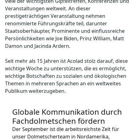
viele der wichtigsten Gipfeltreffen, Konferenzen und
Veranstaltungen weltweit. An dieser
Fertigungsindustrie
Lernen Sie Lia kennen
prestigeträchtigen Veranstaltung nehmen
Schnelle, intelligente und skalierbare AI-Übersetzung
renommierte Führungskräfte teil, darunter
Finanzwesen
Staatsoberhäupter, Prominente und einflussreiche
Persönlichkeiten wie Joe Biden, Prinz William, Matt
Recht
Damon und Jacinda Ardern.
Öffentliche Institutionen
Seit mehr als 15 Jahren ist Acolad stolz darauf, diese
wichtige Woche zu unterstützen, die es ermöglicht,
wichtige Botschaften zu sozialen und ökologischen
Verteidigung & Sicherheit
Themen in mehreren Sprachen an ein weltweites
Publikum weiterzugeben.
Alle Branchen
Globale Kommunikation durch
Fachdolmetschen fördern
Der September ist die arbeitsreichste Zeit für
unser Dolmetscherteam in Nordamerika,