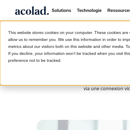
Solutions
Technologie
Ressource
/
/
/
Comment f
Home
Services
Interprétation
This website stores cookies on your computer. These cookies are u
allow us to remember you. We use this information in order to im
metrics about our visitors both on this website and other media. 
Qu'est-c
If you decline, your information won’t be tracked when you visit th
preference not to be tracked.
L’interprétation par
via une connexion vi