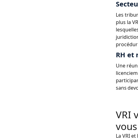
Secteu
Les tribun
plus la V
lesquelle
juridicti
procédur
RH et 
Une réuni
licenciem
participa
sans devo
VRI 
vous
La VRI et