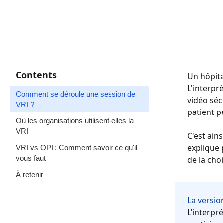
Contents
Un hôpita
L'interpr
Comment se déroule une session de
vidéo séc
VRI ?
patient pe
Où les organisations utilisent-elles la
VRI
C'est ains
explique 
VRI vs OPI : Comment savoir ce qu'il
vous faut
de la cho
À retenir
La versio
L’interpr