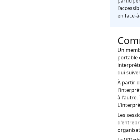
participe
l’accessi
en face-à
Comm
Un membre
portable 
interprèt
qui suive
À partir 
l'interpr
à l'autre
L'interprè
Les sessi
d'entrepr
organisat