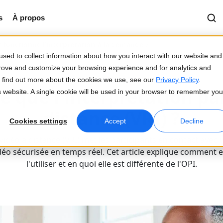
s
À propos
onctionne l’interprétation à la demande ?
sed to collect information about how you interact with our website and
prove and customize your browsing experience and for analytics and
2026-03-12
To find out more about the cookies we use, see our
Privacy Policy
.
e que l'interprétation pa
is website. A single cookie will be used in your browser to remember you
distance (VRI) ?
Cookies settings
Accept
Decline
 vidéo à distance (VRI) met les participants en contact avec u
déo sécurisée en temps réel. Cet article explique comment e
l'utiliser et en quoi elle est différente de l'OPI.