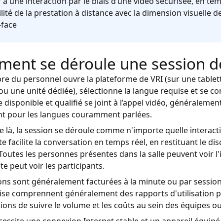
r à une interaction par le biais d’une vidéo sécurisée, en t
bilité de la prestation à distance avec la dimension visuelle
-face
ent se déroule une session de
 du personnel ouvre la plateforme de VRI (sur une tablett
ou une unité dédiée), sélectionne la langue requise et se c
e disponible et qualifié se joint à l’appel vidéo, généraleme
nt pour les langues couramment parlées.
de là, la session se déroule comme n'importe quelle interacti
ète facilite la conversation en temps réel, en restituant le d
. Toutes les personnes présentes dans la salle peuvent voir l'
te peut voir les participants.
ons sont généralement facturées à la minute ou par session
ise comprennent généralement des rapports d'utilisation 
ions de suivre le volume et les coûts au sein des équipes ou