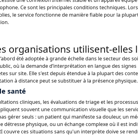
cessite une connexion Internet stable et un appareil équip
ophone. Ce sont les principales conditions techniques. Lor
lies, le service fonctionne de manière fiable pour la plupar
tion.
s organisations utilisent-elles 
d’abord été adoptée à grande échelle dans le secteur des soi
ublic, où la demande d’interprétation en langue des signes d
ètes sur site. Elle s'est depuis étendue à la plupart des cont
étation à distance peut se substituer à la présence physique.
de santé
ltations cliniques, les évaluations de triage et les proces
mpliquent souvent une communication visuelle que les servi
as gérer seuls : un patient qui manifeste sa douleur, un méde
e détresse physique, ou un échange complexe où il est ind
VRI couvre ces situations sans qu'un interprète doive se rend