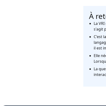
À ret
La VRI 
s'agit 
C'est l
langag
il est 
Elle n
Lorsqu
La ques
interac