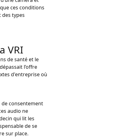
é d’une caméra et
sque ces conditions
t des types
la VRI
ns de santé et le
épassait l’offre
extes d'entreprise où
sus de consentement
ces audio ne
cin qui lit les
ispensable de se
re sur place.