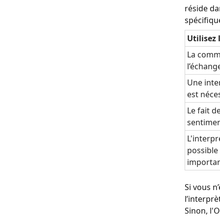
réside da
spécifiqu
Utilisez 
La commu
l’échang
Une inte
est néce
Le fait d
sentimen
L'interpr
possible 
importa
Si vous n
l’interprè
Sinon, l'