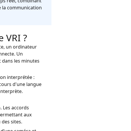
emps réel, combinant
 de la communication
 VRI ?
e, un ordinateur
onnecte. Un
nt dans les minutes
on interprétée :
iscours d'une langue
interprète.
. Les accords
permettant aux
 des sites.