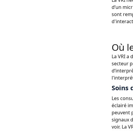
La VRI né
d’un micr
sont remp
d'interac
Où le
La VRI a 
secteur p
d’interpr
l'interpr
Soins 
Les consu
éclairé i
peuvent p
signaux d
voir. La 