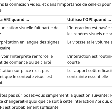
ns la connexion vidéo, et dans l'importance de celle-ci pour
e.
la VRI quand ...
Utilisez l'OPI quand ...
nication visuelle fait partie de
L'interaction est basée 
e
les repères visuels ne 
rprétation en langue des signes
La vitesse et le volume 
ssaire
e voir l'interprète renforce le
L'interaction est routin
t de confiance ou de clarté
courte
étation sur place n'est pas
Le rapport coût-efficaci
et que le contexte visuel est
contrainte essentielle
nt
’êtes pas sûr, posez-vous simplement la question suivante : le
te changerait-il quoi que ce soit à cette interaction ? Si oui, 
OPI est probablement suffisante.