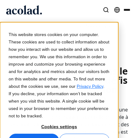
Solutions et Services Linguistiques
Technologies et produits IA
Ressources
/
/
/
Le choix des mots
Home
Domaines
Luxe
À propos d’Acolad
dans le secteur du luxe : les défis de la
This website stores cookies on your computer.
communication transfrontalière
Études de cas
Traduction
Lia Go
These cookies are used to collect information about
Résultats concrets de nos clients
how you interact with our website and allow us to
Vitesse de l’IA, précision humaine
Traductions instantanées conformes à votre marque
remember you. We use this information in order to
Durabilité
Mis à jour le 12 janvier 2023
improve and customize your browsing experience
Le choix des mots dans le
Articles
Interprétation
Lia Services
and for analytics and metrics about our visitors both
secteur du luxe : les défis
Analyses d’experts sur le contenu global
Communication fluide, partout
Géré par des experts
on this website and other media. To find out more
Partenaires
de la communication
about the cookies we use, see our
Privacy Policy
.
If you decline, your information won’t be tracked
transfrontalière
Ebooks
Médias et Divertissement
Lia Live
when you visit this website. A single cookie will be
Guides et stratégies approfondis
Donnez vie à vos contenus sur tous les écrans
L'interprétation revisitée
used in your browser to remember your preference
La traduction est l’art de rendre un message d’une
Actualités
not to be tracked.
langue à une autre de manière naturelle et fidèle à
l’original. Si le style et le registre de langue sont des
Webinaires à la demande
Conseil et Externalisation
Connectivité
Cookies settings
éléments importants dans une traduction, cela est
Analyses des leaders du secteur
Centralisez et développez à l’international
Intégration des workflows simplifiée
Événements