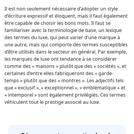
Il est non seulement nécessaire d’adopter un style
Industrie Manufacturière
d’écriture expressif et éloquent, mais il faut également
être capable de choisir les bons mots. Il faut se
Finance
familiariser avec la terminologie de base, un lexique
des termes du luxe, qui peut varier d’une marque à
Découvrez Lia
Juridique
une autre, mais qui comporte des termes susceptibles
Traduction IA rapide, intelligente et évolutive
d’être utilisés dans le secteur en général. Par exemple,
Institutions Publiques
les marques de luxe ont tendance à se considérer
comme des « maisons » plutôt que des « sociétés », et
certaines d’entre elles fabriqueront des « garde-
Défense & Sécurité
temps » plutôt que des « montres ». Les adjectifs tels
que « exclusif », « exceptionnel », « emblématique » et
Tous les secteurs
« intemporel » sont également privilégiés. Ces termes
véhiculent tout le prestige associé au luxe.