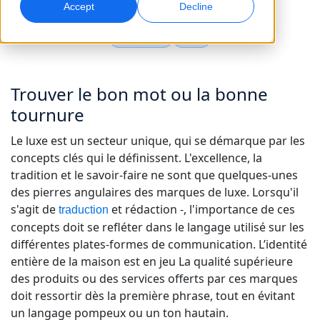
encore plus vrai dans le secteur du luxe.
Accept
Decline
Marketing Global
Interprétation IA
Traduction
Luxe
Touchez et convertissez des publics à l’international
Traduction vocale en temps réel
Sites
Trouver le bon mot ou la bonne
Transcription
Assurance qualité
tournure
Transformez l’audio en action
Contrôles qualité pilotés par IA
Carrières
Le luxe est un secteur unique, qui se démarque par les
Construisez votre avenir avec nous
Maîtriser la traduction IA pour les marques
concepts clés qui le définissent. L'excellence, la
Services de données
Doublage IA
mondiales
tradition et le savoir-faire ne sont que quelques-unes
Opportunités freelance
Renforcez vos IA avec des données fiables
Doublage efficace à grande échelle
Conseils pour optimiser efficacité, échelle et qualité
des pierres angulaires des marques de luxe. Lorsqu'il
Rejoignez notre réseau mondial
s'agit de
et rédaction -, l'importance de ces
traduction
Toutes les solutions
Services de données IA
concepts doit se refléter dans le langage utilisé sur les
Améliorez l’IA avec des données de qualité
différentes plates-formes de communication. L’identité
entière de la maison est en jeu La qualité supérieure
Solutions par Secteur
des produits ou des services offerts par ces marques
doit ressortir dès la première phrase, tout en évitant
Sciences de la vie
un langage pompeux ou un ton hautain.