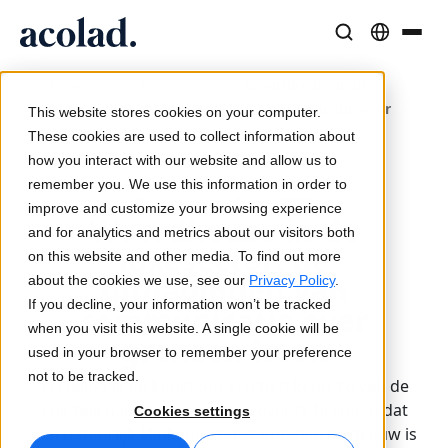
Taaloplossingen en -diensten
AI-technologie & Producten
Middelen
/
/
/
Woordkeuze in de
Home
Sectoren
Luxe
Over Acolad
luxesector: de uitdagingen van communicatie over
This website stores cookies on your computer.
grenzen heen
Succesverhalen
Vertaling
Lia Translate
These cookies are used to collect information about
Echte resultaten van onze klanten
how you interact with our website and allow us to
AI-snelheid, menselijke precisie
Directe, merkconsistente vertalingen
remember you. We use this information in order to
Duurzaamheid
Bijgewerkt 12 jan 2023
improve and customize your browsing experience
Woordkeuze in de
Blogartikelen
Tolken
Lia Live
and for analytics and metrics about our visitors both
luxesector: de
Expertinzichten over wereldwijde content
Naadloze communicatie, overal
Tolken in een nieuw jasje
on this website and other media. To find out more
Partners
uitdagingen van
about the cookies we use, see our
Privacy Policy
.
If you decline, your information won’t be tracked
communicatie over
Ebooks
Media en Entertainment
Vertaal-API's en -connectors
when you visit this website. A single cookie will be
Uitgebreide gidsen en strategieën
Breng verhalen naar elk scherm
Eenvoudige workflow-integratie
grenzen heen
used in your browser to remember your preference
Nieuws
not to be tracked.
Vertaling is de kunst om een betekenis zo van de
Webinars op aanvraag
Consulting & Outsourcing
AI-tolktechnologie
ene taal naar de andere taal over te brengen dat
Cookies settings
Inzichten van marktleiders
Centraliseer en schaal wereldwijd
Realtime stemtolkservice
een natuurlijk klinkende tekst ontstaat die trouw is
Events