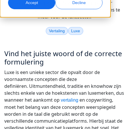
aan het origineel. En hoewel stijl en register
Accept
Decline
belangrijk zijn voor alle vertalingen, geldt dit des te
Wereldwijde Marketing
Quality Assurance
meer voor de luxesector.
Bereik en converteer wereldwijd
AI-gestuurde kwaliteitscontroles
Locaties
Vertaling
Luxe
Transcriptie
Voice-over op basis van AI
Zet audio om in actie
Efficiënte dubbing op schaal
Carrières
Vind het juiste woord of de correcte
Ontdek kansen om mee te bouwen aan de toekomst van
formulering
taal & content
AI-gestuurde vertaling voor wereldwijde merken
Dataservices
AI-gegevensdiensten
Tips om efficiëntie, schaalbaarheid en kwaliteit te verbeteren
Versterk AI met betrouwbare data
Verbeter AI met kwalitatieve data
Luxe is een unieke sector die opvalt door de
Freelance-opdrachten
voornaamste concepten die deze
Sluit je aan bij ons internationale netwerk van
definiëren. Uitmuntendheid, traditie en knowhow zijn
taalspecialisten
Alle oplossingen
slechts enkele van de hoekstenen van luxemerken, dus
wanneer het aankomt op
en copywriting,
vertaling
moet het belang van deze concepten weerspiegeld
Oplossingen per Branche
worden in de taal die gebruikt wordt op de
verschillende communicatieplatforms. Hierbij staat de
Life Sciences
volledige identiteit van het luxemerk op het spel. Het