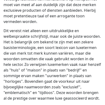
moet van meet af aan duidelijk zijn dat deze merken
Productie / Maakindustrie
Ontmoet Lia
exclusieve producten of diensten aanbieden. Hierbij
Snelle, slimme en schaalbare AI-vertaling
moet pretentieuze taal of een arrogante toon
Financiën
vermeden worden.
Dit vereist niet alleen een uitdrukkelijke en
Juridisch
welbespraakte schrijfstijl, maar ook de juiste woorden.
Het is belangrijk om bekend te zijn met een zekere
Publieke Instellingen
basisterminologie, een soort lexicon van luxetermen
die van merk tot merk kunnen variëren, maar die
Defensie & Veiligheid
woorden omvatten die vaak gebruikt worden in de
hele sector. Zo verwijzen luxemerken vaak naar henzelf
als "huis" of "maison" in plaats van "bedrijf" en
Alle sectoren
sommige ervan maken "uurwerken" in plaats van
"horloges". Bovendien gaat de voorkeur uit naar
bijvoeglijke naamwoorden zoals "exclusief",
"emblematisch" en "tijdloos". Deze woorden brengen
al de prestige over waarmee luxe geassocieerd wordt.