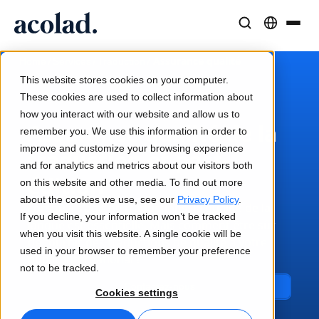
Solutions et Services Linguistiques
Technologies et produits IA
Ressources
/
/
/
Assurance qualité
Home
Services
Traduction
À propos d’Acolad
This website stores cookies on your computer.
Études de cas
Traduction
Lia Translate
These cookies are used to collect information about
Résultats concrets de nos clients
how you interact with our website and allow us to
Vitesse de l’IA, précision humaine
Traductions instantanées adaptées à votre marque
Assurance qualité de la
remember you. We use this information in order to
Durabilité
improve and customize your browsing experience
traduction et post-
Articles
Interprétation
Lia Live
and for analytics and metrics about our visitors both
Analyses d’experts sur le contenu global
édition
Communication fluide, partout
L'interprétation revisitée
on this website and other media. To find out more
Partenaires
about the cookies we use, see our
Privacy Policy
.
Lorsqu'il s'agit de traductions, la qualité de la
If you decline, your information won’t be tracked
Ebooks
langue est essentielle. Mais comment être sûr
Médias et Divertissement
Connectivité
when you visit this website. A single cookie will be
de fournir des traductions de qualité à votre
Guides et stratégies approfondis
Donnez vie à vos contenus sur tous les écrans
Intégration des flux de travail simplifiée
used in your browser to remember your preference
public international ?
Actualités
not to be tracked.
Webinaires à la demande
Conseil et Externalisation
Interprétation IA
Contactez-nous
Cookies settings
Analyses des leaders du secteur
Centralisez et développez à l’international
Traduction vocale en temps réel
Événements