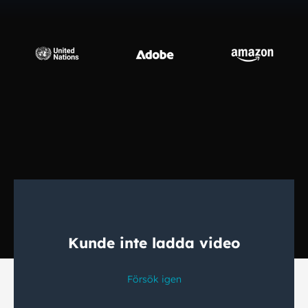
Tillverkningsindustri
Finans
Juridik
Offentliga Institutioner
Försvar & Säkerhet
Alla branscher