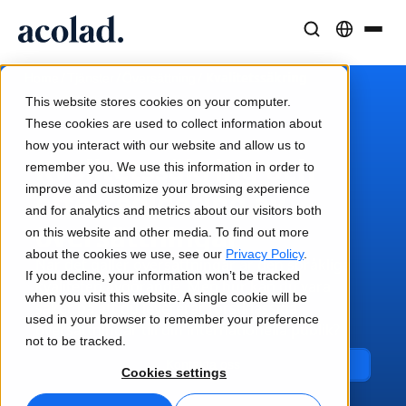
Språklösningar och tjänster
AI-teknik och produkter
Resurser
/
/
/
Kvalitetssäkring
Home
Tjänster
Översättning
Om Acolad
This website stores cookies on your computer.
Kundcase
Översättning
Lia Translate
These cookies are used to collect information about
Verkliga resultat från våra kunder
how you interact with our website and allow us to
AI-hastighet, mänsklig precision
Omedelbara översättningar i linje med ert varumärke
Kvalitetssäkring och
remember you. We use this information in order to
Hållbarhet
improve and customize your browsing experience
efterredigering av
Artiklar
Tolkning
Anslutning
and for analytics and metrics about our visitors both
Expertperspektiv på globalt innehåll
översättningar
Sömlös kommunikation var som helst
Arbetsflödesintegration gjord enkel
on this website and other media. To find out more
Partners
about the cookies we use, see our
Privacy Policy
.
När det gäller översättningar är den språkliga
If you decline, your information won’t be tracked
E-böcker
kvaliteten avgörande. Men hur kan du vara
Media och underhållning
AI-tolkning
when you visit this website. A single cookie will be
säker på att du levererar förstklassiga
Fördjupande guider och strategier
Ta berättelser till varje skärm
Röstöversättning i realtid
used in your browser to remember your preference
översättningar till din internationella publik?
Nyheter
not to be tracked.
Webbinarier on demand
Konsult- och outsourcingtjänster
Kvalitetssäkring
Kontakta oss
Cookies settings
Insikter från branschledare
Centralisera och skala globalt
Kvalitetskontroller drivna av AI
Evenemang