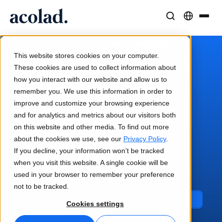
Kieliratkaisut ja -palvelut
AI-teknologia ja tuotteet
Resurssit
/
/
/
Laadunvarmistus
Home
Palvelut
Käännökset
Tietoa Acolad
This website stores cookies on your computer.
Menestystarinat
Käännös
Lia Translate
These cookies are used to collect information about
Todellisia tuloksia asiakkailtamme
how you interact with our website and allow us to
Tekoälyn nopeus, inhimillinen tarkkuus
Välittömiä brändin mukaisia käännöksiä
Käännösten
remember you. We use this information in order to
Kestävyys
improve and customize your browsing experience
laadunvarmistus ja
Artikkelit
Tulkkaus
Lia Live
and for analytics and metrics about our visitors both
Asiantuntijanäkemyksiä globaalista sisällöstä
jälkikäsittely
Saumatonta viestintää missä tahansa
Uusi näkökulma tulkkaukseen
on this website and other media. To find out more
Kumppanit
about the cookies we use, see our
Privacy Policy
.
Käännösten osalta kielen laatu on ratkaisevan
If you decline, your information won’t be tracked
E-kirjat
tärkeää. Mutta miten voit olla varma, että
Media ja viihde
Yhteydet
when you visit this website. A single cookie will be
toimitat huippuluokan käännöksiä
Syvällisiä oppaita ja strategioita
Tuo tarinat joka näytölle
Työnkulkujen integrointi yksinkertaistettuna
used in your browser to remember your preference
kansainväliselle yleisölle?
Uutiset
not to be tracked.
On-demand-webinaarit
Konsultointi ja ulkoistus
AI-tulkkaus
Ota yhteyttä
Cookies settings
Näkemyksiä alan johtajilta
Keskittäminen ja skaalaus globaalisti
Äänikäännös reaaliajassa
Tapahtumat