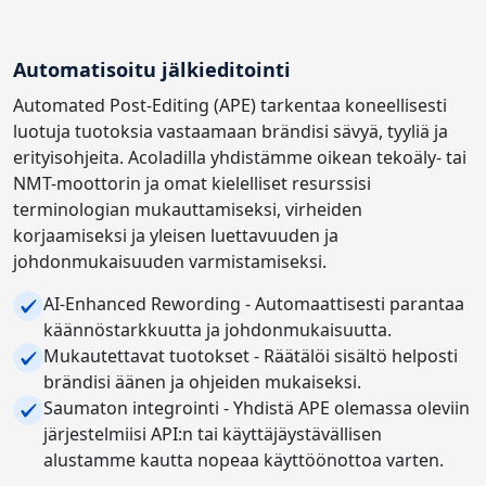
Automatisoitu jälkieditointi
Automated Post-Editing (APE) tarkentaa koneellisesti
luotuja tuotoksia vastaamaan brändisi sävyä, tyyliä ja
erityisohjeita. Acoladilla yhdistämme oikean tekoäly- tai
NMT-moottorin ja omat kielelliset resurssisi
terminologian mukauttamiseksi, virheiden
korjaamiseksi ja yleisen luettavuuden ja
johdonmukaisuuden varmistamiseksi.
AI-Enhanced Rewording - Automaattisesti parantaa
käännöstarkkuutta ja johdonmukaisuutta.
Mukautettavat tuotokset - Räätälöi sisältö helposti
brändisi äänen ja ohjeiden mukaiseksi.
Saumaton integrointi - Yhdistä APE olemassa oleviin
järjestelmiisi API:n tai käyttäjäystävällisen
alustamme kautta nopeaa käyttöönottoa varten.