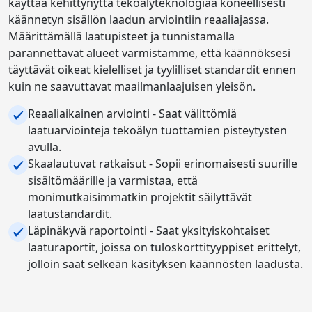
käyttää kehittynyttä tekoälyteknologiaa koneellisesti
käännetyn sisällön laadun arviointiin reaaliajassa.
Määrittämällä laatupisteet ja tunnistamalla
parannettavat alueet varmistamme, että käännöksesi
täyttävät oikeat kielelliset ja tyylilliset standardit ennen
kuin ne saavuttavat maailmanlaajuisen yleisön.
Reaaliaikainen arviointi - Saat välittömiä
laatuarviointeja tekoälyn tuottamien pisteytysten
avulla.
Skaalautuvat ratkaisut - Sopii erinomaisesti suurille
sisältömäärille ja varmistaa, että
monimutkaisimmatkin projektit säilyttävät
laatustandardit.
Läpinäkyvä raportointi - Saat yksityiskohtaiset
laaturaportit, joissa on tuloskorttityyppiset erittelyt,
jolloin saat selkeän käsityksen käännösten laadusta.