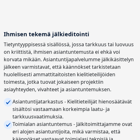
Ihmisen tekemä jälkieditointi
Tietyntyyppisessä sisällössä, jossa tarkkuus tai luovuus
on kriittistä, ihmisen asiantuntemusta ei ehkä voi
korvata mikään. Asiantuntijapalvelumme jälkikäsittelyn
jälkeen varmistavat, että käännökset tarkistetaan
huolellisesti ammattitaitoisten kielitieteilijöiden
toimesta, jotka tuovat jokaiseen projektiin
asiayhteyden, vivahteet ja asiantuntemuksen.
Asiantuntijatarkastus - Kielitieteilijät hienosäätävät
sisältösi vastaamaan korkeimpia laatu- ja
tarkkuusvaatimuksia.
Toimialan asiantuntemus - Jälkitoimittajamme ovat
eri alojen asiantuntijoita, mikä varmistaa, että
käännökset vastaavat toimialasi teknisiä ja