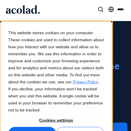
Sprachlösungen und -dienstleistungen
AI-Technologie & Produkte
Resources
Über Acolad
This website stores cookies on your computer.
Erfolgsgeschichten
Übersetzung
Lia Translate
These cookies are used to collect information about
KI-Power. Menschliche Expertise.
Reale Ergebnisse bei unseren Kunden
how you interact with our website and allow us to
KI-Geschwindigkeit, menschliche Präzision
Sofortige, markenkonsistente Übersetzungen
Intelligente
remember you. We use this information in order to
Nachhaltigkeit
improve and customize your browsing experience
Sprachlösungen für eine
Artikel
Dolmetschen
Lia Live
and for analytics and metrics about our visitors both
Experteneinschätzungen zu globalen Inhalten
Nahtlose Kommunikation überall
Dolmetschen neu definiert
globale Welt
on this website and other media. To find out more
Partner
about the cookies we use, see our
Privacy Policy
.
Unternehmenslösungen für Sprache, KI und Content,
If you decline, your information won’t be tracked
E-Books
Medien und Unterhaltung
Übersetzungs-APIs und Konnektoren
die globalen Organisationen helfen, schneller zu
when you visit this website. A single cookie will be
Detaillierte Leitfäden und Strategien
Bringen Sie Geschichten auf jeden Bildschirm
Nahtlose Integration in Ihre Workflows
expandieren, intelligenter zu arbeiten und international
used in your browser to remember your preference
Neuigkeiten
zu wachsen.
not to be tracked.
Webinare auf Abruf
Beratung und Outsourcing
KI-Dolmetschen
Cookies settings
Einblicke von Branchenführern
Zentralisieren und global skalieren
Echtzeit-Sprachdolmetschen
Kontakt aufnehmen
Veranstaltungen