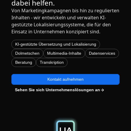
dabei helfen.
Fertigungsindustrie
Von Marketingkampagnen bis hin zu regulierten
Lernen Sie Lia kennen
Schnelle, intelligente und skalierbare AI-Übersetzung
Inhalten - wir entwickeln und verwalten KI-
gestützte Lokalisierungssysteme, die für den
Finanzwesen
Einsatz in Unternehmen konzipiert sind.
Recht
KI-gestützte Übersetzung und Lokalisierung
Dolmetschen
Multimedia-Inhalte
Datenservices
Öffentliche Institutionen
Beratung
Transkription
Verteidigung & Sicherheit
Kontakt aufnehmen
Alle Branchen
Sehen Sie sich Unternehmenslösungen an