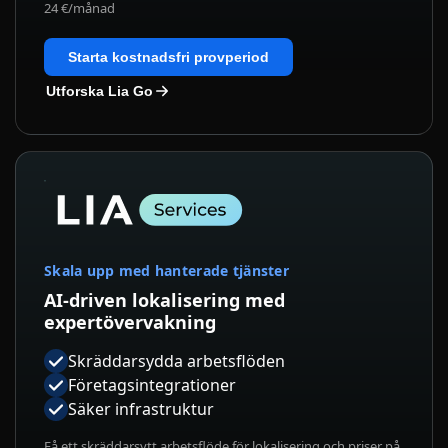
24 €/månad
Starta kostnadsfri provperiod
Utforska Lia Go
Skala upp med hanterade tjänster
AI-driven lokalisering med
expertövervakning
Skräddarsydda arbetsflöden
Företagsintegrationer
Säker infrastruktur
Få ett skräddarsytt arbetsflöde för lokalisering och priser på