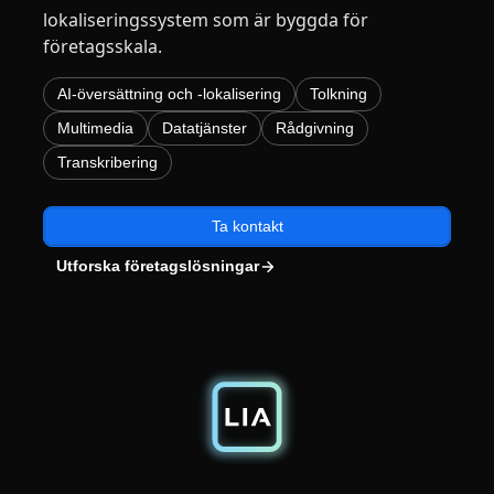
lokaliseringssystem som är byggda för
Tillverkningsindustri
företagsskala.
Finans
AI-översättning och -lokalisering
Tolkning
Multimedia
Datatjänster
Rådgivning
Juridik
Transkribering
Offentliga Institutioner
Ta kontakt
Utforska företagslösningar
Försvar & Säkerhet
Alla branscher