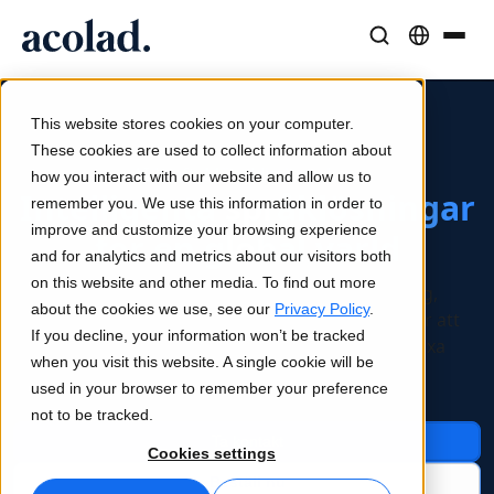
Språklösningar och tjänster
AI-teknik och produkter
Resurser
Om Acolad
This website stores cookies on your computer.
Kundcase
Översättning
Lia Translate
These cookies are used to collect information about
AI-kraft. Mänsklig inverkan.
Verkliga resultat från våra kunder
how you interact with our website and allow us to
AI-hastighet, mänsklig precision
Omedelbara översättningar i linje med ert varumärke
Intelligenta språklösningar
remember you. We use this information in order to
Hållbarhet
improve and customize your browsing experience
för en global värld
Artiklar
Tolkning
Anslutning
and for analytics and metrics about our visitors both
Expertperspektiv på globalt innehåll
Sömlös kommunikation var som helst
Arbetsflödesintegration gjord enkel
on this website and other media. To find out more
Språk-, AI- och innehållslösningar för företag,
Partners
about the cookies we use, see our
Privacy Policy
.
utformade för att hjälpa globala organisationer att
If you decline, your information won’t be tracked
expandera snabbare, arbeta smartare och växa
E-böcker
Media och underhållning
AI-tolkning
when you visit this website. A single cookie will be
internationellt.
Fördjupande guider och strategier
Ta berättelser till varje skärm
Röstöversättning i realtid
used in your browser to remember your preference
Nyheter
not to be tracked.
Ta kontakt
Webbinarier on demand
Konsult- och outsourcingtjänster
Kvalitetssäkring
Cookies settings
Insikter från branschledare
Centralisera och skala globalt
Kvalitetskontroller drivna av AI
Beställ nu
Evenemang