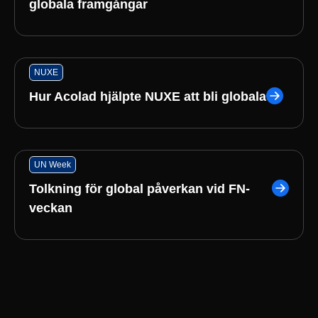
globala framgångar
NUXE
Hur Acolad hjälpte NUXE att bli globala
UN Week
Tolkning för global påverkan vid FN-
veckan