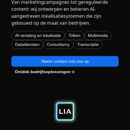
Van marketingcampagnes tot gereguleerde
Productie / Maakindustrie
content: wij ontwerpen en beheren AI-
Ontmoet Lia
aangedreven lokalisatiesystemen die zijn
Snelle, slimme en schaalbare AI-vertaling
gebouwd op de maat van bedrijven.
Financiën
AI-vertaling en lokalisatie
Tolken
Multimedia
Juridisch
Datadiensten
Consultancy
Transcriptie
Publieke Instellingen
Neem contact met ons op
Defensie & Veiligheid
Ontdek bedrijfsoplossingen
Alle sectoren