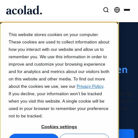
Taaloplossingen en -diensten
AI-technologie & Producten
Middelen
Over Acolad
This website stores cookies on your computer.
Succesverhalen
Vertaling
Lia Translate
These cookies are used to collect information about
Kracht van AI. Menselijk effect.
Echte resultaten van onze klanten
how you interact with our website and allow us to
AI-snelheid, menselijke precisie
Directe, merkconsistente vertalingen
Intelligente
remember you. We use this information in order to
Duurzaamheid
improve and customize your browsing experience
taaloplossingen voor een
Blogartikelen
Tolken
Lia Live
and for analytics and metrics about our visitors both
Expertinzichten over wereldwijde content
Naadloze communicatie, overal
Tolken in een nieuw jasje
globale wereld
on this website and other media. To find out more
Partners
about the cookies we use, see our
Privacy Policy
.
Taal-, AI- en contentoplossingen voor bedrijven die zijn
If you decline, your information won’t be tracked
Ebooks
Media en Entertainment
Vertaal-API's en -connectors
ontworpen om wereldwijd opererende organisaties te
when you visit this website. A single cookie will be
Uitgebreide gidsen en strategieën
Breng verhalen naar elk scherm
Eenvoudige workflow-integratie
helpen sneller uit te breiden, slimmer te werken en
used in your browser to remember your preference
Nieuws
internationaal te groeien.
not to be tracked.
Webinars op aanvraag
Consulting & Outsourcing
AI-tolktechnologie
Cookies settings
Inzichten van marktleiders
Centraliseer en schaal wereldwijd
Realtime stemtolkservice
Neem contact met ons op
Events