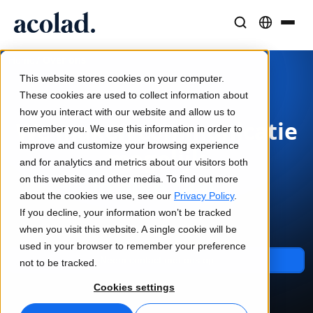
Taaloplossingen en -diensten
AI-technologie & Producten
Middelen
/
Over ons
Home
Over Acolad
This website stores cookies on your computer.
Succesverhalen
Vertaling
Lia Translate
These cookies are used to collect information about
Echte resultaten van onze klanten
how you interact with our website and allow us to
AI-snelheid, menselijke precisie
Directe, merkconsistente vertalingen
We maken communicatie
remember you. We use this information in order to
Duurzaamheid
improve and customize your browsing experience
mogelijk
Blogartikelen
Tolken
Lia Live
and for analytics and metrics about our visitors both
Expertinzichten over wereldwijde content
Naadloze communicatie, overal
Tolken in een nieuw jasje
in elke taal.
on this website and other media. To find out more
Partners
about the cookies we use, see our
Privacy Policy
.
If you decline, your information won’t be tracked
Dit zijn wij. Dit is Acolad.
Ebooks
Media en Entertainment
Vertaal-API's en -connectors
when you visit this website. A single cookie will be
Uitgebreide gidsen en strategieën
Breng verhalen naar elk scherm
Eenvoudige workflow-integratie
used in your browser to remember your preference
Nieuws
Neem contact met ons op
not to be tracked.
Webinars op aanvraag
Consulting & Outsourcing
AI-tolktechnologie
Cookies settings
Inzichten van marktleiders
Centraliseer en schaal wereldwijd
Realtime stemtolkservice
Events