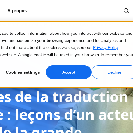
s
À propos
traduction automatique : leçons d’un acteur au sommet de la gra
sed to collect information about how you interact with our website and
prove and customize your browsing experience and for analytics and
To find out more about the cookies we use, see our
Privacy Policy
.
is website. A single cookie will be used in your browser to remember you
Cookies settings
Accept
Decline
s de la traduction
: leçons d’un acte
e la grande