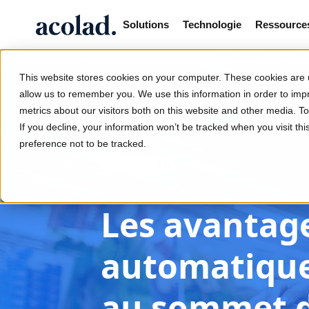
Solutions
Technologie
Ressource
/
/
/
Les avantages de la 
Home
Services
Traduction
This website stores cookies on your computer. These cookies are u
allow us to remember you. We use this information in order to im
metrics about our visitors both on this website and other media. 
If you decline, your information won’t be tracked when you visit th
preference not to be tracked.
Les avantage
automatique 
au sommet d