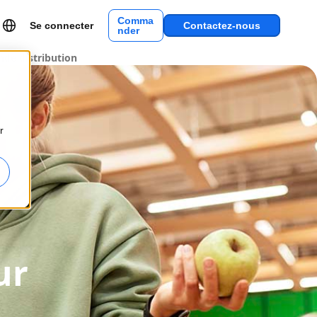
Comma
Se connecter
Contactez-nous
nder
nde distribution
r
ur