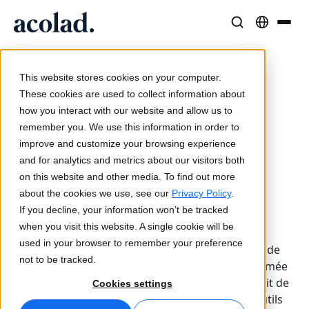
Solutions et Services Linguistiques
Technologies et produits IA
Ressources
/
/
/
Référencement
Home
Services
Marketing
À propos d’Acolad
multilingue ou international
This website stores cookies on your computer.
Études de cas
Traduction
Lia Translate
These cookies are used to collect information about
Résultats concrets de nos clients
how you interact with our website and allow us to
Vitesse de l’IA, précision humaine
Traductions instantanées adaptées à votre marque
Publié le 10 novembre 2022
remember you. We use this information in order to
Durabilité
SEO multilingue
improve and customize your browsing experience
Articles
Interprétation
Lia Live
Référencement
and for analytics and metrics about our visitors both
Analyses d’experts sur le contenu global
Communication fluide, partout
L'interprétation revisitée
international :
on this website and other media. To find out more
Partenaires
about the cookies we use, see our
Privacy Policy
.
Connaissez-vous la
If you decline, your information won’t be tracked
Ebooks
Médias et Divertissement
Connectivité
différence ?
when you visit this website. A single cookie will be
Guides et stratégies approfondis
Donnez vie à vos contenus sur tous les écrans
Intégration des flux de travail simplifiée
used in your browser to remember your preference
Le SEO international ou multilingue présente de
Actualités
not to be tracked.
grands avantages pour les marques de renommée
Webinaires à la demande
Conseil et Externalisation
Interprétation IA
mondiale. Les défis sont multiples lorsqu'il s'agit de
Cookies settings
Analyses des leaders du secteur
Centralisez et développez à l’international
Traduction vocale en temps réel
s'implanter dans le monde entier : le type d'outils
Événements