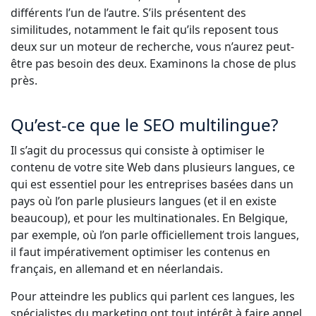
différents l’un de l’autre. S’ils présentent des
Industrie Manufacturière
Découvrez Lia
similitudes, notamment le fait qu’ils reposent tous
Traduction IA rapide, intelligente et évolutive
deux sur un moteur de recherche, vous n’aurez peut-
Finance
être pas besoin des deux. Examinons la chose de plus
près.
Juridique
Qu’est-ce que le SEO multilingue?
Institutions Publiques
Il s’agit du processus qui consiste à optimiser le
contenu de votre site Web dans plusieurs langues, ce
Défense & Sécurité
qui est essentiel pour les entreprises basées dans un
pays où l’on parle plusieurs langues (et il en existe
Tous les secteurs
beaucoup), et pour les multinationales. En Belgique,
par exemple, où l’on parle officiellement trois langues,
il faut impérativement optimiser les contenus en
français, en allemand et en néerlandais.
Pour atteindre les publics qui parlent ces langues, les
spécialistes du marketing ont tout intérêt à faire appel