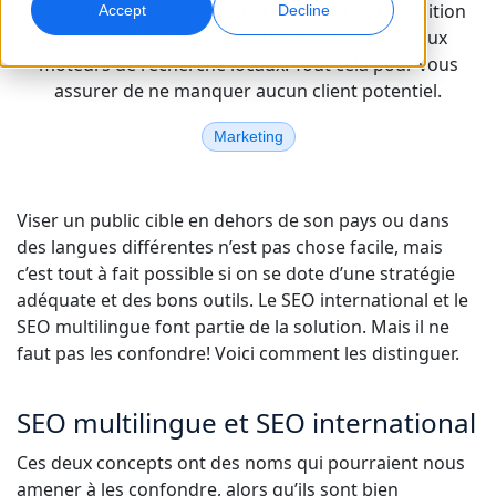
de traduction de sites web à utiliser, la transposition
Accept
Decline
de vos campagnes de marketing, les nombreux
Marketing Global
Assurance qualité
moteurs de recherche locaux. Tout cela pour vous
Touchez et convertissez des publics à l’international
Contrôles qualité pilotés par IA
assurer de ne manquer aucun client potentiel.
Sites
Marketing
Transcription
Doublage IA
Transformez l’audio en action
Doublage efficace à grande échelle
Carrières
Construisez votre avenir avec nous
Viser un public cible en dehors de son pays ou dans
Maîtriser la traduction IA pour les marques
des langues différentes n’est pas chose facile, mais
Services de données
Services de données IA
mondiales
Opportunités freelance
c’est tout à fait possible si on se dote d’une stratégie
Renforcez vos IA avec des données fiables
Optimisez l’IA avec des données de qualité
Conseils pour optimiser efficacité, échelle et qualité
adéquate et des bons outils. Le SEO international et le
Rejoignez notre réseau mondial
SEO multilingue font partie de la solution. Mais il ne
Toutes les solutions
faut pas les confondre! Voici comment les distinguer.
Solutions par Secteur
SEO multilingue et SEO international
Ces deux concepts ont des noms qui pourraient nous
Sciences de la vie
amener à les confondre, alors qu’ils sont bien