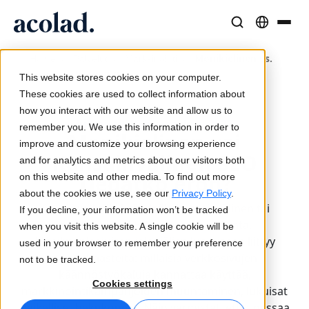
Kieliratkaisut ja -palvelut
AI-teknologia ja tuotteet
Resurssit
/
/
/
Monikielinen vs.
Home
Palvelut
Markkinointi
Tietoa Acolad
kansainvälinen SEO
This website stores cookies on your computer.
Menestystarinat
Käännös
Lia Translate
These cookies are used to collect information about
Todellisia tuloksia asiakkailtamme
how you interact with our website and allow us to
Tekoälyn nopeus, inhimillinen tarkkuus
Välittömiä brändin mukaisia käännöksiä
Julkaistu 10 marraskuu 2022
remember you. We use this information in order to
Kestävyys
Monikielinen vai
improve and customize your browsing experience
Artikkelit
Tulkkaus
Lia Live
Kansainvälinen SEO
and for analytics and metrics about our visitors both
Asiantuntijanäkemyksiä globaalista sisällöstä
Saumatonta viestintää missä tahansa
Uusi näkökulma tulkkaukseen
Tiedätkö eron?
on this website and other media. To find out more
Kumppanit
about the cookies we use, see our
Privacy Policy
.
Kansainvälisille brändeille kansainvälinen tai
If you decline, your information won’t be tracked
E-kirjat
Media ja viihde
Yhteydet
monikielinen SEO on korvaamatonta.
when you visit this website. A single cookie will be
Syvällisiä oppaita ja strategioita
Tuo tarinat joka näytölle
Työnkulkujen integrointi yksinkertaistettuna
Maailmanlaajuisen jalanjäljen luomiseen liittyy
used in your browser to remember your preference
Uutiset
useita haasteita: millaisia verkkosivujen
not to be tracked.
käännöstyökaluja kannattaa käyttää,
On-demand-webinaarit
Konsultointi ja ulkoistus
AI-tulkkaus
Cookies settings
markkinointikampanjoiden muuntaminen, lukuisat
Näkemyksiä alan johtajilta
Keskittäminen ja skaalaus globaalisti
Äänikäännös reaaliajassa
paikalliset hakukoneet. Näin varmistat, ettet missaa
Tapahtumat