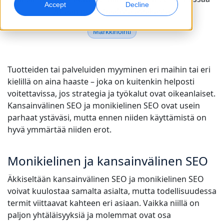
Accept
Decline
yhtään potentiaalista asiakasta.
Globaali markkinointi
Laadunvarmistus
Markkinointi
Saavuta ja konvertoi maailmanlaajuisesti
AI-pohjaiset laaduntarkistukset
Toimipisteet
Transkriptio
AI-jälkiäänitys
Tuotteiden tai palveluiden myyminen eri maihin tai eri
Muunna ääni toiminnaksi
Tehokasta jälkiäänitystä laajassa mittakaavassa
kielillä on aina haaste – joka on kuitenkin helposti
Urat
voitettavissa, jos strategia ja työkalut ovat oikeanlaiset.
Rakenna tulevaisuutesi kanssamme
Kansainvälinen SEO ja monikielinen SEO ovat usein
AI-ohjatun käännöksen hallinta globaaleille
Datapalvelut
AI-datapalvelut
parhaat ystäväsi, mutta ennen niiden käyttämistä on
brändeille
Freelance-mahdollisuudet
Vahvista tekoälyä luotettavilla tiedoilla
Paranna AI:ta laadukkaalla datalla
hyvä ymmärtää niiden erot.
Vinkkejä tehokkuuden, skaalan ja laadun parantamiseen
Liity globaaliin verkostoomme
Kaikki ratkaisut
Monikielinen ja kansainvälinen SEO
Äkkiseltään kansainvälinen SEO ja monikielinen SEO
Ratkaisut toimialoittain
voivat kuulostaa samalta asialta, mutta todellisuudessa
termit viittaavat kahteen eri asiaan. Vaikka niillä on
Life Sciences
paljon yhtäläisyyksiä ja molemmat ovat osa