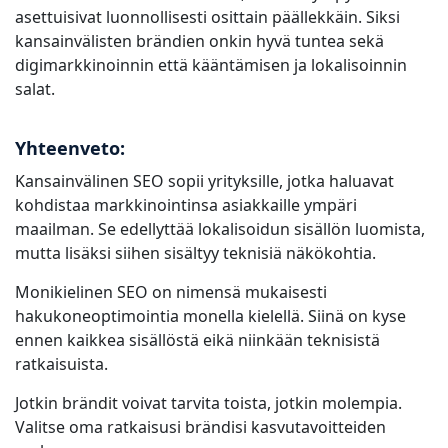
asettuisivat luonnollisesti osittain päällekkäin. Siksi
kansainvälisten brändien onkin hyvä tuntea sekä
digimarkkinoinnin että kääntämisen ja lokalisoinnin
salat.
Yhteenveto:
Kansainvälinen SEO sopii yrityksille, jotka haluavat
kohdistaa markkinointinsa asiakkaille ympäri
maailman. Se edellyttää lokalisoidun sisällön luomista,
mutta lisäksi siihen sisältyy teknisiä näkökohtia.
Monikielinen SEO on nimensä mukaisesti
hakukoneoptimointia monella kielellä. Siinä on kyse
ennen kaikkea sisällöstä eikä niinkään teknisistä
ratkaisuista.
Jotkin brändit voivat tarvita toista, jotkin molempia.
Valitse oma ratkaisusi brändisi kasvutavoitteiden