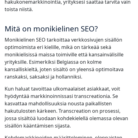
hakukonemarkkinointia, yrityksesi saattaa tarvita vain
toista niistä.
Valmistava Teollisuus
Tapaa Lia
Nopea, älykäs ja skaalautuva AI-käännös
Rahoitus
Mitä on monikielinen SEO?
Monikielinen SEO tarkoittaa verkkosivujen sisällön
Juridiikka
optimoimista eri kielille, mikä on tärkeää sekä
monikielisissä maissa toimiville että kansainvälisille
Julkiset Instituutiot
yrityksille. Esimerkiksi Belgiassa on kolme
kansalliskieltä, joten sisältö on yleensä optimoitava
Puolustus ja Turvallisuus
ranskaksi, saksaksi ja hollanniksi.
Kun haluat tavoittaa ulkomaalaiset asiakkaat, voit
Kaikki toimialat
hyödyntää markkinoinnissasi transcreationia. Se
kasvattaa mahdollisuuksia nousta paikallisten
hakutulosten kärkeen. Transcreation on prosessi,
jossa sisältöä luodaan kohdekielellä olemassa olevan
sisällön kääntämisen sijasta.
Kohdemarkkinoiden määritteleminen, olennaisten