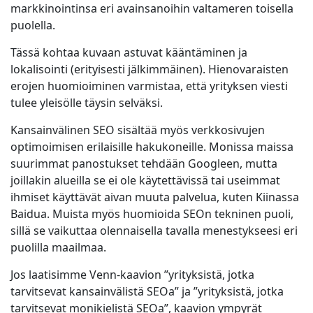
markkinointinsa eri avainsanoihin valtameren toisella
puolella.
Tässä kohtaa kuvaan astuvat kääntäminen ja
lokalisointi (erityisesti jälkimmäinen). Hienovaraisten
erojen huomioiminen varmistaa, että yrityksen viesti
tulee yleisölle täysin selväksi.
Kansainvälinen SEO sisältää myös verkkosivujen
optimoimisen erilaisille hakukoneille. Monissa maissa
suurimmat panostukset tehdään Googleen, mutta
joillakin alueilla se ei ole käytettävissä tai useimmat
ihmiset käyttävät aivan muuta palvelua, kuten Kiinassa
Baidua. Muista myös huomioida SEOn tekninen puoli,
sillä se vaikuttaa olennaisella tavalla menestykseesi eri
puolilla maailmaa.
Jos laatisimme Venn-kaavion ”yrityksistä, jotka
tarvitsevat kansainvälistä SEOa” ja ”yrityksistä, jotka
tarvitsevat monikielistä SEOa”, kaavion ympyrät