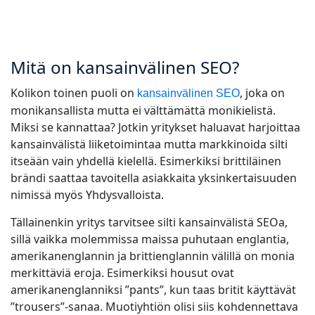
Mitä on kansainvälinen SEO?
Kolikon toinen puoli on
, joka on
kansainvälinen SEO
monikansallista mutta ei välttämättä monikielistä.
Miksi se kannattaa? Jotkin yritykset haluavat harjoittaa
kansainvälistä liiketoimintaa mutta markkinoida silti
itseään vain yhdellä kielellä. Esimerkiksi brittiläinen
brändi saattaa tavoitella asiakkaita yksinkertaisuuden
nimissä myös Yhdysvalloista.
Tällainenkin yritys tarvitsee silti kansainvälistä SEOa,
sillä vaikka molemmissa maissa puhutaan englantia,
amerikanenglannin ja brittienglannin välillä on monia
merkittäviä eroja. Esimerkiksi housut ovat
amerikanenglanniksi ”pants”, kun taas britit käyttävät
”trousers”-sanaa. Muotiyhtiön olisi siis kohdennettava