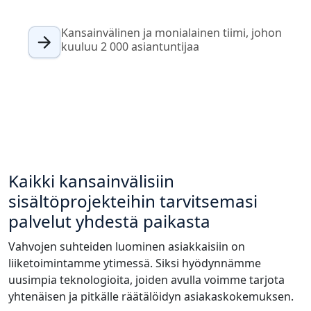
Valmistava Teollisuus
Tapaa Lia
Kansainvälinen ja monialainen tiimi, johon
Nopea, älykäs ja skaalautuva AI-käännös
kuuluu 2 000 asiantuntijaa
Rahoitus
Juridiikka
Julkiset Instituutiot
Puolustus ja Turvallisuus
Kaikki kansainvälisiin
sisältöprojekteihin tarvitsemasi
Kaikki toimialat
palvelut yhdestä paikasta
Vahvojen suhteiden luominen asiakkaisiin on
liiketoimintamme ytimessä. Siksi hyödynnämme
uusimpia teknologioita, joiden avulla voimme tarjota
yhtenäisen ja pitkälle räätälöidyn asiakaskokemuksen.