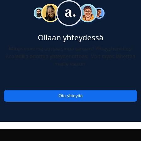
Ollaan yhteydessä
Miten voimme auttaa sinua tänään? Yhteyshenkilösi
Acoladilla odottaa yhteydenottoasi. Voit myös lähettää
meille viestin.
Ota yhteyttä