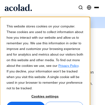
Kieliratkaisut ja -palvelut
AI-teknologia ja tuotteet
Resurssit
/
/
Asiakaskeskus
Home
Tietoa Acoladista
Tietoa Acolad
This website stores cookies on your computer.
Menestystarinat
Käännös
Lia Translate
These cookies are used to collect information about
Todellisia tuloksia asiakkailtamme
how you interact with our website and allow us to
Tekoälyn nopeus, inhimillinen tarkkuus
Välittömiä brändin mukaisia käännöksiä
Asiakaskeskus
remember you. We use this information in order to
Kestävyys
improve and customize your browsing experience
Acolad pyrkii kehittämään erityisen suhteen
Artikkelit
Tulkkaus
Lia Live
and for analytics and metrics about our visitors both
asiakkaisiinsa. Uskomme, että onnistuneeseen
Asiantuntijanäkemyksiä globaalista sisällöstä
Saumatonta viestintää missä tahansa
Uusi näkökulma tulkkaukseen
on this website and other media. To find out more
kumppanuuteen kuuluu luottamus. Olemme
Kumppanit
about the cookies we use, see our
Privacy Policy
.
matkallamme koonneet eri toimialojen
If you decline, your information won’t be tracked
asiantuntemusta, joka palvelee yrityksesi kaltaisten
E-kirjat
Media ja viihde
Yhteydet
when you visit this website. A single cookie will be
vauhdikkaiden ja nopeasti kasvavien toimijoiden
Syvällisiä oppaita ja strategioita
Tuo tarinat joka näytölle
Työnkulkujen integrointi yksinkertaistettuna
used in your browser to remember your preference
tarpeita niiden pyrkiessä kansainväliseen kasvuun.
Uutiset
not to be tracked.
On-demand-webinaarit
Konsultointi ja ulkoistus
AI-tulkkaus
Cookies settings
Näkemyksiä alan johtajilta
Keskittäminen ja skaalaus globaalisti
Äänikäännös reaaliajassa
Tapahtumat