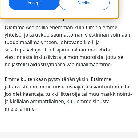
Accept
Decline
Johtava kieli- ja
Globaali markkinointi
Laadunvarmistus
sisältöasiantuntijoiden verkosto
Saavuta ja konvertoi maailmanlaajuisesti
AI-pohjaiset laaduntarkistukset
Toimipisteet
Olemme Acoladilla enemmän kuin tiimi: olemme
yhteisö, joka uskoo saumattoman viestinnän voimaan
Transkriptio
AI-jälkiäänitys
tuoda maailma yhteen. Johtavana kieli- ja
Muunna ääni toiminnaksi
Tehokasta jälkiäänitystä laajassa mittakaavassa
sisältöpalvelujen tuottajana haluamme tehdä
Urat
viestinnästä inklusiivista ja monimuotoista, jotta se
Rakenna tulevaisuutesi kanssamme
heijastelisi aidosti ympäröivää maailmaamme.
AI-ohjatun käännöksen hallinta globaaleille
Datapalvelut
AI-datapalvelut
brändeille
Freelance-mahdollisuudet
Vahvista tekoälyä luotettavilla tiedoilla
Paranna AI:ta laadukkaalla datalla
Emme kuitenkaan pysty tähän yksin. Etsimme
Vinkkejä tehokkuuden, skaalan ja laadun parantamiseen
Liity globaaliin verkostoomme
jatkuvasti tiimiimme uusia osaajia ja asiantuntemusta.
Jos olet kääntäjä, tulkki, litteroija tai muu markkinointi-
Kaikki ratkaisut
ja kielialan ammattilainen, kuulemme sinusta
mielellämme.
Ratkaisut toimialoittain
Life Sciences