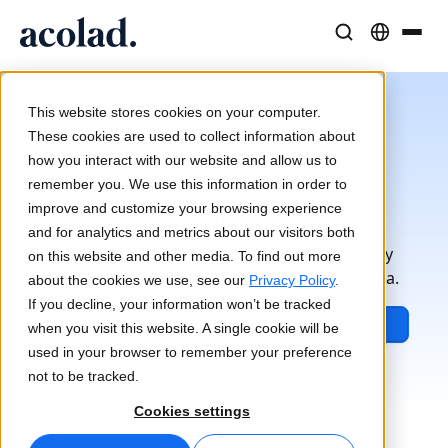
Kieliratkaisut ja -palvelut
AI-teknologia ja tuotteet
Resurssit
/
/
Freelance-mahdollisuudet
Home
Tietoa Acoladista
Tietoa Acolad
This website stores cookies on your computer.
Menestystarinat
Käännös
Lia Translate
These cookies are used to collect information about
Acolad-yhteisö
Todellisia tuloksia asiakkailtamme
how you interact with our website and allow us to
Tekoälyn nopeus, inhimillinen tarkkuus
Välittömiä brändin mukaisia käännöksiä
Freelance-
remember you. We use this information in order to
Kestävyys
improve and customize your browsing experience
mahdollisuudet
Artikkelit
Tulkkaus
Lia Live
and for analytics and metrics about our visitors both
Asiantuntijanäkemyksiä globaalista sisällöstä
Saumatonta viestintää missä tahansa
Uusi näkökulma tulkkaukseen
Jos kielet ja sisältö ovat lähellä sydäntäsi, liity
on this website and other media. To find out more
joukkoomme ja muuta kanssamme maailmaa.
Kumppanit
about the cookies we use, see our
Privacy Policy
.
If you decline, your information won’t be tracked
E-kirjat
Media ja viihde
Yhteydet
Freelance-sovellukset
when you visit this website. A single cookie will be
Syvällisiä oppaita ja strategioita
Tuo tarinat joka näytölle
Työnkulkujen integrointi yksinkertaistettuna
used in your browser to remember your preference
Uutiset
not to be tracked.
On-demand-webinaarit
Konsultointi ja ulkoistus
AI-tulkkaus
Cookies settings
Näkemyksiä alan johtajilta
Keskittäminen ja skaalaus globaalisti
Äänikäännös reaaliajassa
Tapahtumat