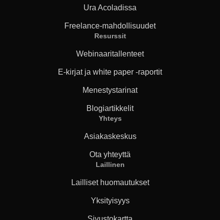
Ura Acoladissa
Freelance-mahdollisuudet
Resurssit
Webinaaritallenteet
E-kirjat ja white paper -raportit
Menestystarinat
Blogiartikkelit
Yhteys
Asiakaskeskus
Ota yhteyttä
Laillinen
Lailliset huomautukset
Yksityisyys
Sivustokartta