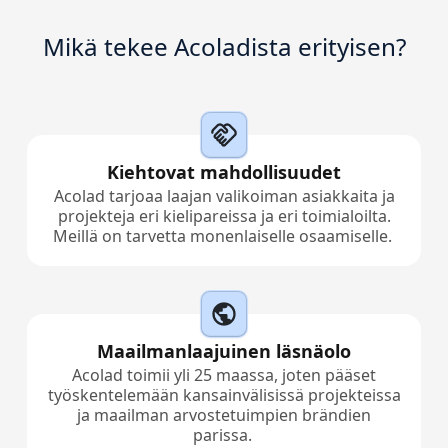
Valmistava Teollisuus
Tapaa Lia
Mikä tekee Acoladista erityisen?
Nopea, älykäs ja skaalautuva AI-käännös
Rahoitus
Juridiikka
Kiehtovat mahdollisuudet
Julkiset Instituutiot
Acolad tarjoaa laajan valikoiman asiakkaita ja
projekteja eri kielipareissa ja eri toimialoilta.
Meillä on tarvetta monenlaiselle osaamiselle.
Puolustus ja Turvallisuus
Kaikki toimialat
Maailmanlaajuinen läsnäolo
Acolad toimii yli 25 maassa, joten pääset
työskentelemään kansainvälisissä projekteissa
ja maailman arvostetuimpien brändien
parissa.