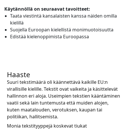
Käytännöllä on seuraavat tavoitteet:
Valmistava Teollisuus
Tapaa Lia
Taata viestintä kansalaisten kanssa näiden omilla
Nopea, älykäs ja skaalautuva AI-käännös
kielillä
Rahoitus
Suojella Euroopan kielellistä monimuotoisuutta
Edistää kielenoppimista Euroopassa
Juridiikka
Julkiset Instituutiot
Puolustus ja Turvallisuus
Haaste
Suuri tekstimäärä oli käännettävä kaikille EU:n
Kaikki toimialat
virallisille kielille. Tekstit ovat vaikeita ja käsittelevät
hallinnon eri aloja. Useimpien tekstien kääntäminen
vaatii sekä lain tuntemusta että muiden alojen,
kuten maatalouden, verotuksen, kaupan tai
politiikan, hallitsemista.
Monia tekstityyppejä koskevat tiukat