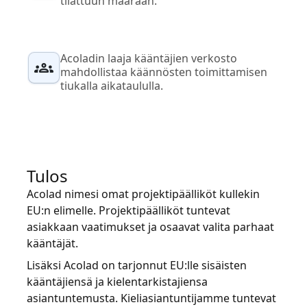
tilattuun määrään.
Acoladin laaja kääntäjien verkosto
mahdollistaa käännösten toimittamisen
tiukalla aikataululla.
Tulos
Acolad nimesi omat projektipäälliköt kullekin
EU:n elimelle. Projektipäälliköt tuntevat
asiakkaan vaatimukset ja osaavat valita parhaat
kääntäjät.
Lisäksi Acolad on tarjonnut EU:lle sisäisten
kääntäjiensä ja kielentarkistajiensa
asiantuntemusta. Kieliasiantuntijamme tuntevat