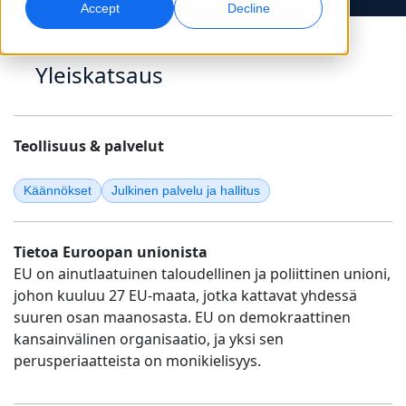
Accept
Decline
Globaali markkinointi
Laadunvarmistus
Saavuta ja konvertoi maailmanlaajuisesti
AI-pohjaiset laaduntarkistukset
Yleiskatsaus
Toimipisteet
Transkriptio
AI-jälkiäänitys
Muunna ääni toiminnaksi
Tehokasta jälkiäänitystä laajassa mittakaavassa
Teollisuus & palvelut
Urat
Rakenna tulevaisuutesi kanssamme
Käännökset
Julkinen palvelu ja hallitus
AI-ohjatun käännöksen hallinta globaaleille
Datapalvelut
AI-datapalvelut
brändeille
Freelance-mahdollisuudet
Vahvista tekoälyä luotettavilla tiedoilla
Paranna AI:ta laadukkaalla datalla
Vinkkejä tehokkuuden, skaalan ja laadun parantamiseen
Liity globaaliin verkostoomme
Tietoa Euroopan unionista
EU on ainutlaatuinen taloudellinen ja poliittinen unioni,
Kaikki ratkaisut
johon kuuluu 27 EU-maata, jotka kattavat yhdessä
suuren osan maanosasta. EU on demokraattinen
Ratkaisut toimialoittain
kansainvälinen organisaatio, ja yksi sen
perusperiaatteista on monikielisyys.
Life Sciences