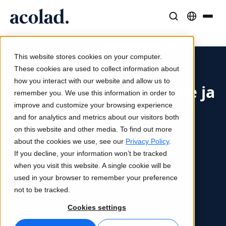
/
/
/
Käännöspalvelut EU:lle
Kieliratkaisut ja -palvelut
AI-teknologia ja tuotteet
Resurssit
Home
Palvelut
Käännökset
Tietoa Acolad
This website stores cookies on your computer.
Menestystarinat
Käännös
Lia Translate
These cookies are used to collect information about
Todellisia tuloksia asiakkailtamme
how you interact with our website and allow us to
Tekoälyn nopeus, inhimillinen tarkkuus
Välittömiä brändin mukaisia käännöksiä
Viestintä EU-kansalaisille ja
remember you. We use this information in order to
Kestävyys
Euroopan kielellisen
improve and customize your browsing experience
Artikkelit
Tulkkaus
Lia Live
and for analytics and metrics about our visitors both
monimuotoisuuden
Asiantuntijanäkemyksiä globaalista sisällöstä
Saumatonta viestintää missä tahansa
Uusi näkökulma tulkkaukseen
on this website and other media. To find out more
Kumppanit
about the cookies we use, see our
Privacy Policy
.
suojeleminen
If you decline, your information won’t be tracked
E-kirjat
Media ja viihde
Yhteydet
when you visit this website. A single cookie will be
Lue, kuinka Acolad toimittaa laajoja monikielisiä
Syvällisiä oppaita ja strategioita
Tuo tarinat joka näytölle
Työnkulkujen integrointi yksinkertaistettuna
used in your browser to remember your preference
käännöspalveluja Euroopan unionille
Uutiset
not to be tracked.
On-demand-webinaarit
Konsultointi ja ulkoistus
AI-tulkkaus
Cookies settings
Näkemyksiä alan johtajilta
Keskittäminen ja skaalaus globaalisti
Äänikäännös reaaliajassa
Tapahtumat