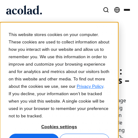
Sprachlösungen und -dienstleistungen
AI-Technologie & Produkte
Resources
/
/
/
Website-
Home
Leistungen
Übersetzung
Über Acolad
Lokalisierung: Mehrsprachige Websites – 3 Wege
This website stores cookies on your computer.
zum Erfolg
Erfolgsgeschichten
Übersetzung
Lia Translate
These cookies are used to collect information about
Reale Ergebnisse bei unseren Kunden
how you interact with our website and allow us to
KI-Geschwindigkeit, menschliche Präzision
Sofortige, markenkonsistente Übersetzungen
remember you. We use this information in order to
Nachhaltigkeit
Aktualisiert 2025-07-22
improve and customize your browsing experience
Website-Lokalisierung:
Artikel
Dolmetschen
Lia Live
and for analytics and metrics about our visitors both
Mehrsprachige Websites –
Experteneinschätzungen zu globalen Inhalten
Nahtlose Kommunikation überall
Dolmetschen neu definiert
on this website and other media. To find out more
Partner
3 Wege zum Erfolg
about the cookies we use, see our
Privacy Policy
.
If you decline, your information won’t be tracked
E-Books
Medien und Unterhaltung
Übersetzungs-APIs und Konnektoren
Die Lokalisierung von Websites ist die Grundlage
when you visit this website. A single cookie will be
Detaillierte Leitfäden und Strategien
Bringen Sie Geschichten auf jeden Bildschirm
Nahtlose Integration in Ihre Workflows
für den globalen digitalen Erfolg. Unabhängig
used in your browser to remember your preference
Neuigkeiten
davon, ob Sie eine eCommerce-Plattform, ein
not to be tracked.
Unternehmensportal oder eine institutionelle
Webinare auf Abruf
Beratung und Outsourcing
KI-Dolmetschen
Cookies settings
Website verwalten, verbessert die Lokalisierung
Einblicke von Branchenführern
Zentralisieren und global skalieren
Echtzeit-Sprachdolmetschen
Ihrer Inhalte die Sichtbarkeit, steigert die SEO-
Veranstaltungen