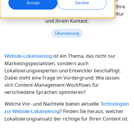
Accept
Decline
Leistung und schafft ein nahtloses Erlebnis für Ihre
internationalen Besucher - in ihrer Sprache, Kultur
Globales Marketing
Qualitätssicherung
und ihrem Kontext.
Weltweit erreichen und konvertieren
AI-gestützte Qualitätsprüfungen
Standorte
Übersetzung
Transkription
KI-basiertes Voiceover
Audio in verwertbare Ergebnisse umwandeln
Effizientes AI-Dubbing in großem Umfang
Karriere
ist ein Thema, das nicht nur
Website-Lokalisierung
Gestalten Sie Ihre Zukunft mit uns
Marketingspezialisten, sondern auch
KI-gestützte Übersetzung für globale Marken
Datendienste
KI-Datenservices
Lokalisierungsexperten und Entwickler beschäftigt.
meistern
Freelance-Möglichkeiten
Verbessern Sie KI mit vertrauenswürdigen Daten
Verbessern Sie Ihre AI mit hochwertigen Daten
Dabei steht eine Frage im Vordergrund: Wie lassen
Tipps, wie Sie Effizienz, Skalierung und Qualität steigern
Werden Sie Teil unseres globalen Netzwerks
sich Content-Management-Workflows für
verschiedene Sprachen optimieren?
Alle Lösungen
Welche Vor- und Nachteile bieten aktuelle
Technologien
? Finden Sie heraus, welcher
Branchenlösungen
zur Website-Lokalisierung
Lokalisierungsansatz der richtige für Ihren Content ist.
Life Sciences