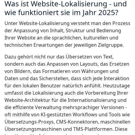
Was ist Website-Lokalisierung - und
Fertigungsindustrie
wie funktioniert sie im Jahr 2025?
Lernen Sie Lia kennen
Schnelle, intelligente und skalierbare AI-Übersetzung
Unter Website-Lokalisierung versteht man den Prozess
Finanzwesen
der Anpassung von Inhalt, Struktur und Bedienung
Ihrer Website an die sprachlichen, kulturellen und
Recht
technischen Erwartungen der jeweiligen Zielgruppe.
Dazu gehört nicht nur das Übersetzen von Text,
Öffentliche Institutionen
sondern auch das Anpassen von Layouts, das Ersetzen
von Bildern, das Formatieren von Währungen und
Verteidigung & Sicherheit
Daten und das Sicherstellen, dass sich jede Interaktion
für den lokalen Benutzer natürlich anfühlt. Heutzutage
Alle Branchen
umfasst die Lokalisierung auch die Vorbereitung Ihrer
Website-Architektur für die Internationalisierung und
die effiziente Verwaltung mehrsprachiger Versionen -
oft mithilfe von KI-gestützten Workflows und Tools wie
Übersetzungs-Proxys, CMS-Konnektoren, maschinellen
Übersetzungsmaschinen und TMS-Plattformen. Diese