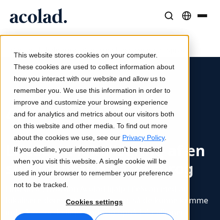
/
/
/
Sprogløsninger og -tjenester
AI-teknologi og -produkter
Ressourcer
Home
Alle brancher
Life sciences (biovidenskab)
LifeScan: lokalisering af en sundhedsapp på 26 sprog
Om Acolad
This website stores cookies on your computer.
Kundecases
Oversættelse
Lia Translate
These cookies are used to collect information about
Reelle resultater hos vores kunder
how you interact with our website and allow us to
AI-hastighed, menneskelig præcision
Øjeblikkelige oversættelser på linje med dit brand
remember you. We use this information in order to
Bæredygtighed
improve and customize your browsing experience
Artikler
Tolkning
Forbindelse
and for analytics and metrics about our visitors both
Ekspertindsigter i globalt indhold
Problemfri kommunikation overalt
Workflow-integration gjort enkel
on this website and other media. To find out more
Partnere
about the cookies we use, see our
Privacy Policy
.
LifeScan: lokalisering af en
If you decline, your information won’t be tracked
E-bøger
Medier og underholdning
Oversættelse af tale i realtid
when you visit this website. A single cookie will be
sundhedsapp på 26 sprog
Indgående guider og strategier
Bring historier til alle skærme
used in your browser to remember your preference
Nyheder
not to be tracked.
Find ud af, hvordan Acolad hjalp LifeScan med at
Kvalitetssikring
Webinarer on demand
Konsulent- og outsourcingtjenester
lokalisere deres "OneTouch"-app, så de kunne komme
Cookies settings
Kvalitetskontroller drevet af AI
Indsigter fra brancheledere
Centraliser og skalér globalt
ind på 26 forskellige lande og opnå 1,4 millioner i
Arrangementer