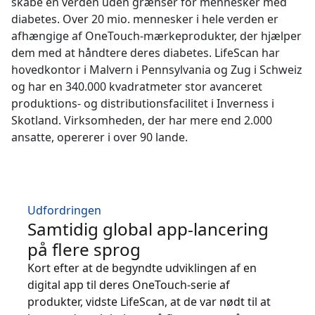
skabe en verden uden grænser for mennesker med
diabetes. Over 20 mio. mennesker i hele verden er
Fremstillingsindustrien
afhængige af OneTouch-mærkeprodukter, der hjælper
dem med at håndtere deres diabetes. LifeScan har
Finans
hovedkontor i Malvern i Pennsylvania og Zug i Schweiz
og har en 340.000 kvadratmeter stor avanceret
Juridisk
produktions- og distributionsfacilitet i Inverness i
Skotland. Virksomheden, der har mere end 2.000
Offentlige Institutioner
ansatte, opererer i over 90 lande.
Forsvar & Sikkerhed
Udfordringen
Alle brancher
Samtidig global app-lancering
på flere sprog
Kort efter at de begyndte udviklingen af en
digital app til deres OneTouch-serie af
produkter, vidste LifeScan, at de var nødt til at