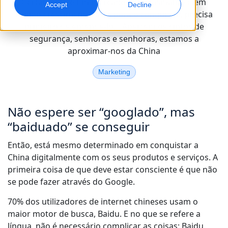
Certamente é um mercado entusiasmante e em
Accept
Decline
rápido crescimento. Mas para o conquistar, precisa
Marketing Global
Dublagem com IA
primeiro de entendê-lo… Apertem os cintos de
Atinga e converta globalmente
Dublagem eficiente em grande escala
segurança, senhoras e senhoras, estamos a
Localizações
aproximar-nos da China
Transcrição
Serviços de dados para IA
Marketing
Transforme áudio em ação
Potencie a IA com dados de qualidade
Carreiras
Construa o seu futuro connosco
Não espere ser “googlado”, mas
Dominar a tradução com IA para marcas globais
Serviços de Dados
Dicas para aumentar eficiência, escala e qualidade
“baiduado” se conseguir
Oportunidades para freelancers
Melhore a IA com dados confiáveis
Faça parte da nossa rede global
Então, está mesmo determinado em conquistar a
China digitalmente com os seus produtos e serviços. A
Todas as soluções
primeira coisa de que deve estar consciente é que não
se pode fazer através do Google.
Soluções por Indústria
70% dos utilizadores de internet chineses usam o
Conheça a Lia
Tradução com IA rápida, inteligente e escalável
maior motor de busca, Baidu. E no que se refere a
Ciências da Vida
língua, não é necessário complicar as coisas: Baidu