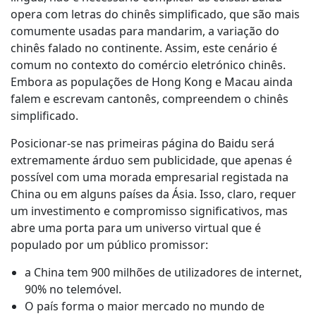
opera com letras do chinês simplificado, que são mais
Indústria Transformadora
comumente usadas para mandarim, a variação do
chinês falado no continente. Assim, este cenário é
Finanças
comum no contexto do comércio eletrónico chinês.
Embora as populações de Hong Kong e Macau ainda
Jurídico
falem e escrevam cantonês, compreendem o chinês
simplificado.
Instituições Públicas
Posicionar-se nas primeiras página do Baidu será
extremamente árduo sem publicidade, que apenas é
Defesa e Segurança
possível com uma morada empresarial registada na
China ou em alguns países da Ásia. Isso, claro, requer
um investimento e compromisso significativos, mas
Todos os setores
abre uma porta para um universo virtual que é
populado por um público promissor:
a China tem 900 milhões de utilizadores de internet,
90% no telemóvel.
O país forma o maior mercado no mundo de