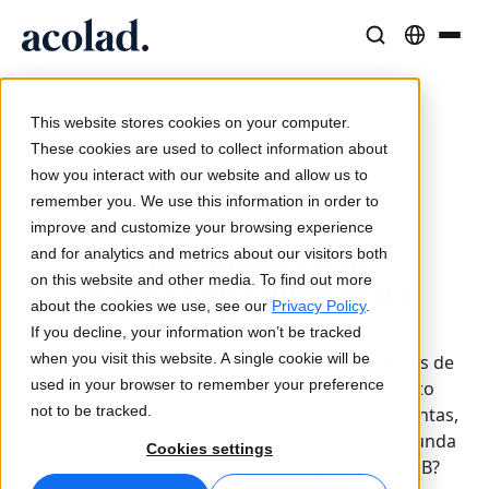
Soluções e Serviços Linguísticos
Tecnologia e produtos de IA
Recursos
/
/
/
Um guia para
Home
Serviços
Marketing
Sobre a Acolad
principiantes de marketing digital na China
This website stores cookies on your computer.
Histórias de sucesso
Tradução
Lia Translate
These cookies are used to collect information about
Resultados reais dos nossos clientes
how you interact with our website and allow us to
Velocidade da IA, precisão humana
Traduções instantâneas alinhadas com a sua marca
Publicado em 10 Mar 2022
remember you. We use this information in order to
Sustentabilidade
Um guia para
improve and customize your browsing experience
Artigos
Interpretação
Conectividade
principiantes de
and for analytics and metrics about our visitors both
Perspetivas de especialistas sobre conteúdo global
Comunicação fluida em qualquer lugar
Integração nos fluxos de trabalho, de forma simples
marketing digital na
on this website and other media. To find out more
Parceiros
about the cookies we use, see our
Privacy Policy
.
China
If you decline, your information won’t be tracked
Ebooks
Mídia e Entretenimento
Interpretação com IA
when you visit this website. A single cookie will be
Com uma população de mais de 1,4 mil milhões de
Guias e estratégias aprofundadas
Leve histórias a cada tela
Tradução de voz em tempo real
used in your browser to remember your preference
pessoas, não admira que a China atraia muito
Notícias
not to be tracked.
interesse no mundo dos negócios. Afinal de contas,
como é que se pode ignorar seriamente a segunda
Webinars on demand
Consultoria e Outsourcing
Garantia de qualidade
Cookies settings
maior economia do mundo, em termos de PIB?
Insights de líderes do setor
Centralize e expanda globalmente
Verificações de qualidade impulsionadas por IA
Eventos