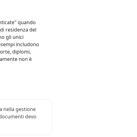
tenticate" quando
di residenza del
o gli unici
i esempi includono
morte, diplomi,
viamente non è
a nella gestione
i documenti devo