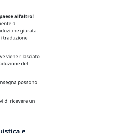
aese all’altro!
ente di
raduzione giurata.
di traduzione
ve viene rilasciato
raduzione del
 consegna possono
i di ricevere un
uistica e