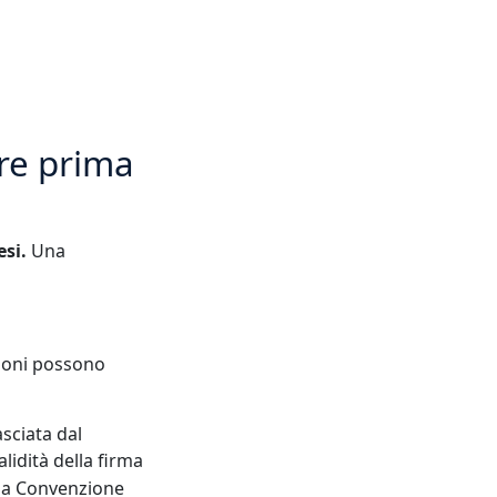
are prima
esi.
Una
zioni possono
asciata dal
validità della firma
lla Convenzione