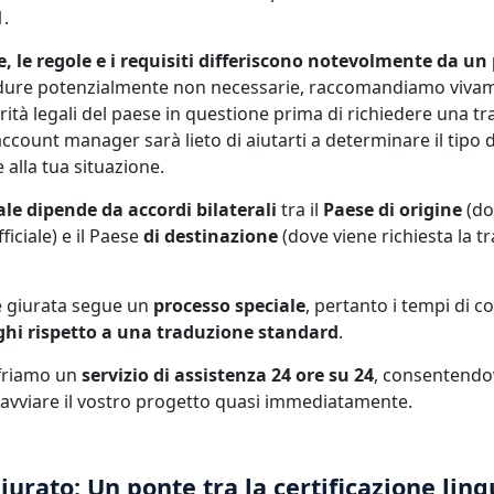
1.
 le regole e i requisiti differiscono notevolmente da un p
edure potenzialmente non necessarie, raccomandiamo vivam
rità legali del paese in questione prima di richiedere una t
account manager sarà lieto di aiutarti a determinare il tipo 
 alla tua situazione.
ale dipende da accordi bilaterali
tra il
Paese di origine
(do
iciale) e il Paese
di destinazione
(dove viene richiesta la t
 giurata segue un
processo speciale
, pertanto i tempi di
ghi rispetto a una traduzione standard
.
friamo un
servizio di assistenza 24 ore su 24
, consentendov
 avviare il vostro progetto quasi immediatamente.
iurato: Un ponte tra la certificazione ling