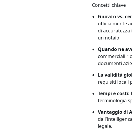
Concetti chiave
Giurato vs. cer
ufficialmente a
di accuratezza 
un notaio.
Quando ne ave
commerciali ric
documenti azie
La validità glo
requisiti local
Tempi e costi:
I
terminologia sp
Vantaggio di A
dall'intelligenz
legale.