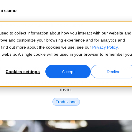
hi siamo
ni giurate: tutto quello che c'è da sapere
sed to collect information about how you interact with our website and
prove and customize your browsing experience and for analytics and
Aggiornato al 2025-07-22
To find out more about the cookies we use, see our
Privacy Policy
.
iurate: tutto quello che 
is website. A single cookie will be used in your browser to remember you
sfrontalieri, le gare d'appalto e i documenti normativi, la v
Cookies settings
Accept
Decline
raduzione giurata venga rifiutata. I linguisti di Acolad, incar
i pronti per il timbro che le autorità di regolamentazion
invio.
Traduzione