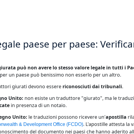
legale paese per paese: Verific
urata può non avere lo stesso valore legale in tutti i Pa
 per un paese può benissimo non esserlo per un altro.
uttori giurati devono essere
riconosciuti dai tribunali
.
gno Unito:
non esiste un traduttore "giurato", ma le tradu
cate
in presenza di un notaio.
Regno Unito:
le traduzioni possono ricevere un'
apostilla
ril
. L'apostille attesta la 
nwealth & Development Office (FCDO)
riconoscimento del documento nei paesi che hanno aderito a