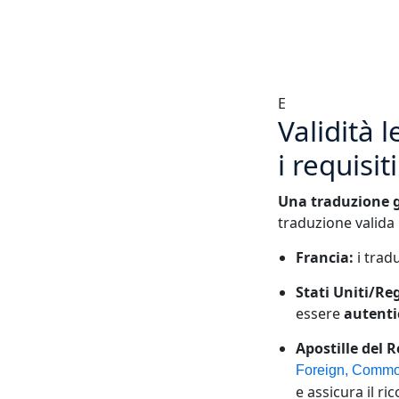
E
Validità 
i requisiti
Una traduzione gi
traduzione valida
Francia:
i trad
Stati Uniti/Re
essere
autenti
Apostille del 
Foreign, Commo
e assicura il 