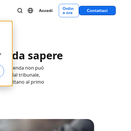
Ordin
Accedi
Contattaci
a ora
c'è da sapere
r
ostra azienda non può
icati dal tribunale,
e accettano al primo