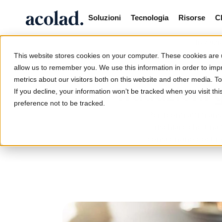
Soluzioni
Tecnologia
Risorse
C
/
/
/
Traduzio
Home
Tutti i servizi
Traduzione
This website stores cookies on your computer. These cookies are u
allow us to remember you. We use this information in order to im
metrics about our visitors both on this website and other media. 
Traduzioni g
If you decline, your information won’t be tracked when you visit th
preference not to be tracked.
Per i contratti tran
rischiare che una t
consegnano document