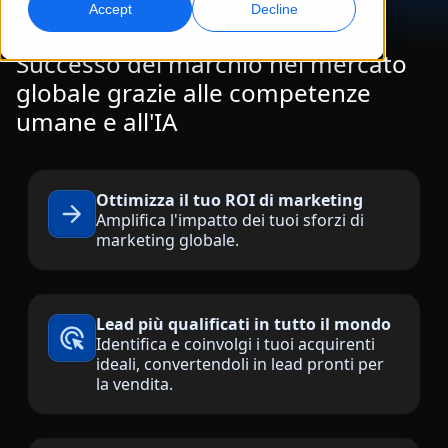
Accept
Decline
Marketing Globale
Doppiaggio AI
Successo del marchio nel mercato
Raggiungi e converti a livello globale
Doppiaggio efficiente su larga scala
globale grazie alle competenze
Sedi
umane e all'IA
Trascrizione
Servizi dati AI
Trasforma l’audio in azione
Migliora l’AI con dati di qualità
Carriere
Costruisci il tuo futuro con noi
Ottimizza il tuo ROI di marketing
Padroneggiare la traduzione AI per brand globali
Amplifica l'impatto dei tuoi sforzi di
Servizi Dati
marketing globale.
Consigli per migliorare efficienza, scalabilità e qualità
Opportunità freelance
Migliora l’IA con dati affidabili
Entra a far parte della nostra rete globale
Tutte le soluzioni
Lead più qualificati in tutto il mondo
Identifica e coinvolgi i tuoi acquirenti
ideali, convertendoli in lead pronti per
Soluzioni per Settore
la vendita.
Scopri Lia
Traduzione AI veloce, intelligente e scalabile
Scienze della Vita