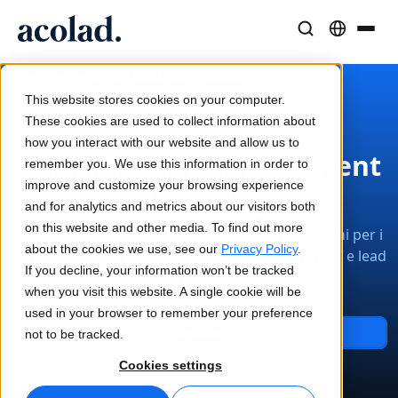
Soluzioni e Servizi Linguistici
Tecnologie e prodotti AI
Risorse
/
/
Marketing globale
Home
professionali
Informazioni su Acolad
This website stores cookies on your computer.
Case di successo
Traduzione
Lia Translate
These cookies are used to collect information about
Risultati concreti dai nostri clienti
how you interact with our website and allow us to
Velocità dell’IA, precisione umana
Traduzioni istantanee coerenti con il brand
Soluzioni globali di content
remember you. We use this information in order to
Sostenibilità
improve and customize your browsing experience
marketing
Articoli
Interpretariato
Connettività
and for analytics and metrics about our visitors both
Opinioni di esperti sui contenuti globali
Comunicazione fluida ovunque
Integrazione dei workflow semplificata
on this website and other media. To find out more
Rafforza il marketing internazionale con soluzioni per i
Partner
about the cookies we use, see our
Privacy Policy
.
contenuti ideate per migliorare brand awareness e lead
If you decline, your information won’t be tracked
generation.
Ebook
Media e Intrattenimento
Interpretariato AI
when you visit this website. A single cookie will be
Guide e strategie approfondite
Porta le storie su ogni schermo
Traduzione vocale in tempo reale
used in your browser to remember your preference
Notizie
Contattaci
not to be tracked.
Webinar on-demand
Consulenza e Outsourcing
Controllo qualità
Cookies settings
Approfondimenti dai leader del settore
Centralizza e scala a livello globale
Verifiche di qualità basate su IA
Eventi