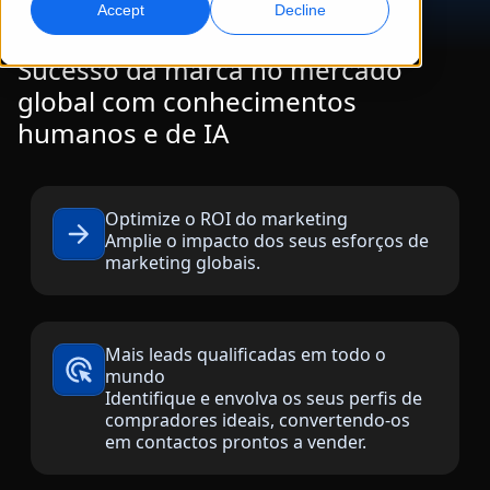
Accept
Decline
Marketing Global
Dublagem com IA
Sucesso da marca no mercado
Atinga e converta globalmente
Dublagem eficiente em grande escala
global com conhecimentos
Localizações
humanos e de IA
Transcrição
Serviços de dados para IA
Transforme áudio em ação
Potencie a IA com dados de qualidade
Carreiras
Construa o seu futuro connosco
Optimize o ROI do marketing
Dominar a tradução com IA para marcas globais
Amplie o impacto dos seus esforços de
Serviços de Dados
marketing globais.
Dicas para aumentar eficiência, escala e qualidade
Oportunidades para freelancers
Melhore a IA com dados confiáveis
Faça parte da nossa rede global
Todas as soluções
Mais leads qualificadas em todo o
mundo
Identifique e envolva os seus perfis de
Soluções por Indústria
compradores ideais, convertendo-os
Conheça a Lia
em contactos prontos a vender.
Tradução com IA rápida, inteligente e escalável
Ciências da Vida