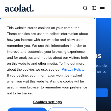
Soluções e Serviços Linguísticos
Tecnologia e produtos de IA
Recursos
/
/
Marketing global
Home
Serviços
Sobre a Acolad
This website stores cookies on your computer.
Histórias de sucesso
Tradução
Lia Translate
These cookies are used to collect information about
Resultados reais dos nossos clientes
how you interact with our website and allow us to
Velocidade da IA, precisão humana
Traduções instantâneas alinhadas com a sua marca
Soluções globais de
remember you. We use this information in order to
Sustentabilidade
improve and customize your browsing experience
marketing de conteúdos
Artigos
Interpretação
Conectividade
and for analytics and metrics about our visitors both
Perspetivas de especialistas sobre conteúdo global
Comunicação fluida em qualquer lugar
Integração nos fluxos de trabalho, de forma simples
on this website and other media. To find out more
Amplie o seu marketing internacional com soluções de
Parceiros
about the cookies we use, see our
Privacy Policy
.
conteúdos concebidas para melhorar o conhecimento
If you decline, your information won’t be tracked
da marca e a geração de contactos.
Ebooks
Mídia e Entretenimento
Interpretação com IA
when you visit this website. A single cookie will be
Guias e estratégias aprofundadas
Leve histórias a cada tela
Tradução de voz em tempo real
used in your browser to remember your preference
Notícias
Contacte-nos
not to be tracked.
Webinars on demand
Consultoria e Outsourcing
Garantia de qualidade
Cookies settings
Insights de líderes do setor
Centralize e expanda globalmente
Verificações de qualidade impulsionadas por IA
Eventos