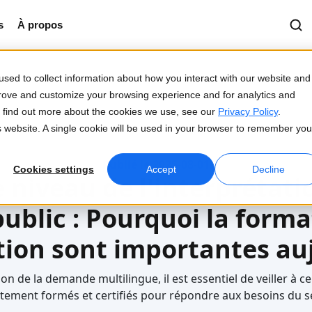
s
À propos
sed to collect information about how you interact with our website and
prove and customize your browsing experience and for analytics and
To find out more about the cookies we use, see our
Privacy Policy
.
 à l'interprétation dans le secteur public
is website. A single cookie will be used in your browser to remember you
Publié le 2025-08-01
Cookies settings
Accept
Decline
e niveau de l'interprétati
ublic : Pourquoi la forma
ation sont importantes au
on de la demande multilingue, il est essentiel de veiller à ce
ctement formés et certifiés pour répondre aux besoins du se