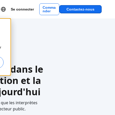
Comma
Se connecter
Contactez-nous
nder
r
on dans le
tion et la
jourd'hui
 que les interprètes
cteur public.