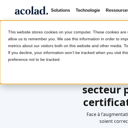
Solutions
Technologie
Ressource
This website stores cookies on your computer. These cookies are u
allow us to remember you. We use this information in order to im
metrics about our visitors both on this website and other media. 
/
/
/
Formation
Home
Services
Interprétation
If you decline, your information won’t be tracked when you visit th
preference not to be tracked.
Relever l
secteur p
certific
Face à l'augmentati
soient corre