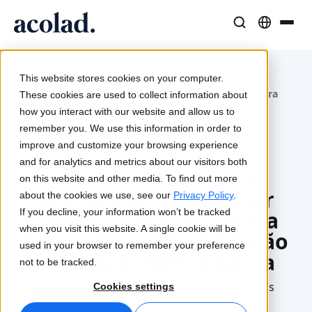
Soluções e Serviços Linguísticos
Tecnologia e produtos de IA
Recursos
Sobre a Acolad
This website stores cookies on your computer.
/
/
/
Formação para
Histórias de sucesso
Home
Tradução
Lia Translate
Serviços
Interpretação
These cookies are used to collect information about
intérpretes do setor público
Resultados reais dos nossos clientes
how you interact with our website and allow us to
Velocidade da IA, precisão humana
Traduções instantâneas alinhadas com a sua marca
remember you. We use this information in order to
Sustentabilidade
improve and customize your browsing experience
Artigos
Interpretação
Conectividade
Publicado em 2025-08-01
and for analytics and metrics about our visitors both
Elevar a fasquia na
Perspetivas de especialistas sobre conteúdo global
Comunicação fluida em qualquer lugar
Integração nos fluxos de trabalho, de forma simples
on this website and other media. To find out more
interpretação do setor
Parceiros
about the cookies we use, see our
Privacy Policy
.
If you decline, your information won’t be tracked
público: Porque é que a
Ebooks
Mídia e Entretenimento
Interpretação com IA
when you visit this website. A single cookie will be
formação e a certificação
Guias e estratégias aprofundadas
Leve histórias a cada tela
Tradução de voz em tempo real
used in your browser to remember your preference
Notícias
são importantes agora
not to be tracked.
Webinars on demand
Consultoria e Outsourcing
Garantia de qualidade
À medida que as exigências de várias línguas
Cookies settings
Insights de líderes do setor
Centralize e expanda globalmente
Verificações de qualidade impulsionadas por IA
aumentam, é fundamental garantir que os
Eventos