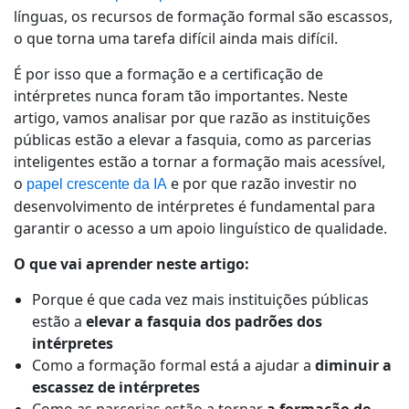
línguas, os recursos de formação formal são escassos,
Indústria Transformadora
o que torna uma tarefa difícil ainda mais difícil.
É por isso que a formação e a certificação de
Finanças
intérpretes nunca foram tão importantes. Neste
artigo, vamos analisar por que razão as instituições
Jurídico
públicas estão a elevar a fasquia, como as parcerias
inteligentes estão a tornar a formação mais acessível,
Instituições Públicas
o
e por que razão investir no
papel crescente da IA
desenvolvimento de intérpretes é fundamental para
Defesa e Segurança
garantir o acesso a um apoio linguístico de qualidade.
O que vai aprender neste artigo:
Todos os setores
Porque é que cada vez mais instituições públicas
estão a
elevar a fasquia dos padrões dos
intérpretes
Como a formação formal está a ajudar a
diminuir a
escassez de intérpretes