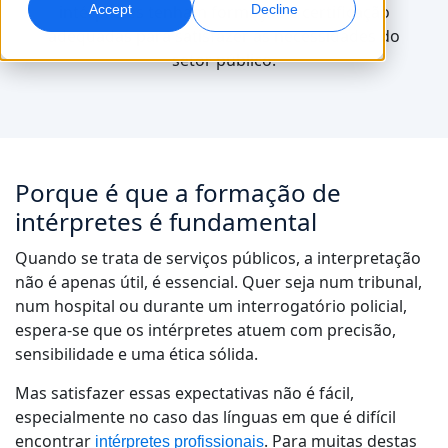
intérpretes tenham formação e certificação
Accept
Decline
adequadas para satisfazer as necessidades do
Marketing Global
Dublagem com IA
setor público.
Atinga e converta globalmente
Dublagem eficiente em grande escala
Localizações
Transcrição
Serviços de dados para IA
Transforme áudio em ação
Potencie a IA com dados de qualidade
Carreiras
Porque é que a formação de
Construa o seu futuro connosco
intérpretes é fundamental
Dominar a tradução com IA para marcas globais
Serviços de Dados
Dicas para aumentar eficiência, escala e qualidade
Oportunidades para freelancers
Melhore a IA com dados confiáveis
Quando se trata de serviços públicos, a interpretação
Faça parte da nossa rede global
não é apenas útil, é essencial. Quer seja num tribunal,
num hospital ou durante um interrogatório policial,
Todas as soluções
espera-se que os intérpretes atuem com precisão,
sensibilidade e uma ética sólida.
Soluções por Indústria
Mas satisfazer essas expectativas não é fácil,
Conheça a Lia
especialmente no caso das línguas em que é difícil
Tradução com IA rápida, inteligente e escalável
Ciências da Vida
encontrar
. Para muitas destas
intérpretes profissionais