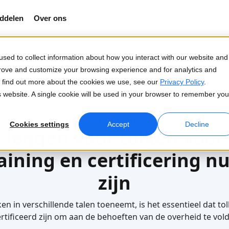
ddelen
Over ons
sed to collect information about how you interact with our website and
prove and customize your browsing experience and for analytics and
To find out more about the cookies we use, see our
Privacy Policy
.
 voor de overheid
is website. A single cookie will be used in your browser to remember you
Gepubliceerd op 1 augustus 2025
Cookies settings
Accept
Decline
 leggen voor tolken voor
ining en certificering nu
zijn
en in verschillende talen toeneemt, is het essentieel dat t
rtificeerd zijn om aan de behoeften van de overheid te vol