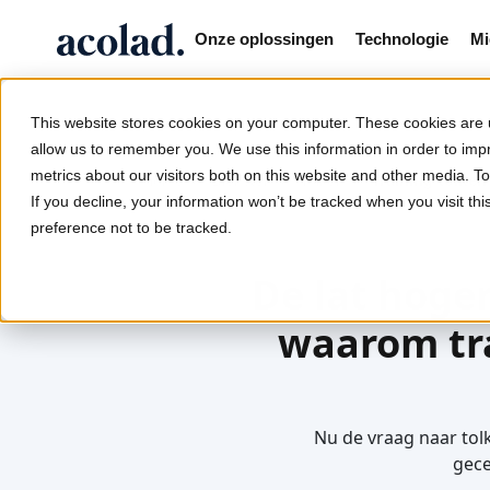
Onze oplossingen
Technologie
Mi
This website stores cookies on your computer. These cookies are u
allow us to remember you. We use this information in order to im
metrics about our visitors both on this website and other media. 
/
/
/
Training tolken
Home
Diensten
Tolken
If you decline, your information won’t be tracked when you visit th
preference not to be tracked.
De lat hoger
waarom tra
Nu de vraag naar tolk
gece