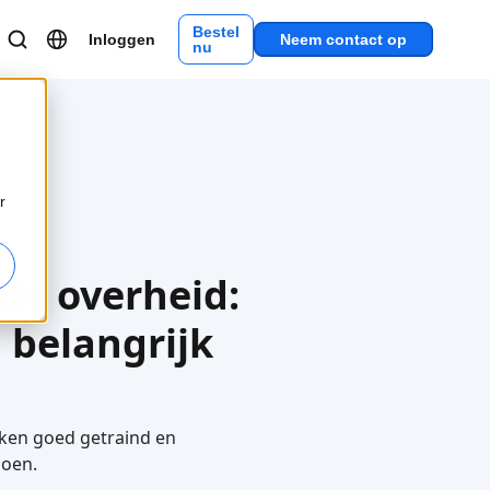
Bestel
Inloggen
Neem contact op
nu
r
 de overheid:
 belangrijk
olken goed getraind en
doen.