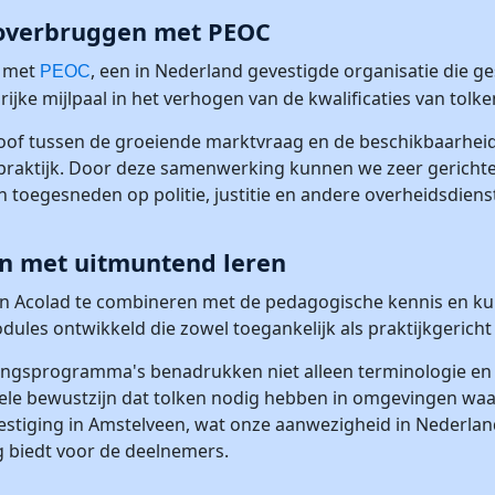
 overbruggen met PEOC
d met
, een in Nederland gevestigde organisatie die ges
PEOC
rijke mijlpaal in het verhogen van de kwalificaties van tolk
f tussen de groeiende marktvraag en de beschikbaarheid 
 de praktijk. Door deze samenwerking kunnen we zeer gerich
jn toegesneden op politie, justitie en andere overheidsdiens
n met uitmuntend leren
an Acolad te combineren met de pedagogische kennis en 
ules ontwikkeld die zowel toegankelijk als praktijkgericht 
ingsprogramma's benadrukken niet alleen terminologie en 
nele bewustzijn dat tolken nodig hebben in omgevingen waar
 vestiging in Amstelveen, wat onze aanwezigheid in Nederlan
g biedt voor de deelnemers.