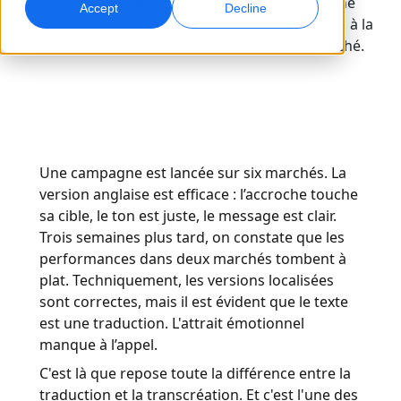
supplémentaire, et comment choisir la bonne
Accept
Decline
approche en fonction du risque lié au contenu, à la
Marketing Global
Assurance qualité
complexité créative et à la sensibilité du marché.
Touchez et convertissez des publics à l’international
Contrôles qualité pilotés par IA
Sites
Transcription
Doublage IA
Transformez l’audio en action
Doublage efficace à grande échelle
Carrières
Une campagne est lancée sur six marchés. La
Construisez votre avenir avec nous
version anglaise est efficace : l’accroche touche
Maîtriser la traduction IA pour les marques
Services de données
Services de données IA
sa cible, le ton est juste, le message est clair.
mondiales
Opportunités freelance
Renforcez vos IA avec des données fiables
Optimisez l’IA avec des données de qualité
Conseils pour optimiser efficacité, échelle et qualité
Trois semaines plus tard, on constate que les
Rejoignez notre réseau mondial
performances dans deux marchés tombent à
Toutes les solutions
plat. Techniquement, les versions localisées
sont correctes, mais il est évident que le texte
est une traduction. L'attrait émotionnel
Solutions par Secteur
manque à l’appel.
C'est là que repose toute la différence entre la
Sciences de la vie
traduction et la transcréation. Et c'est l'une des