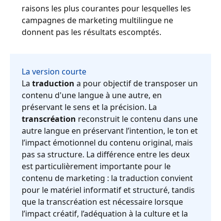
raisons les plus courantes pour lesquelles les
Industrie Manufacturière
Découvrez Lia
campagnes de marketing multilingue ne
Traduction IA rapide, intelligente et évolutive
donnent pas les résultats escomptés.
Finance
Juridique
La version courte
La
traduction
a pour objectif de transposer un
Institutions Publiques
contenu d'une langue à une autre, en
préservant le sens et la précision. La
transcréation
reconstruit le contenu dans une
Défense & Sécurité
autre langue en préservant l’intention, le ton et
l’impact émotionnel du contenu original, mais
Tous les secteurs
pas sa structure. La différence entre les deux
est particulièrement importante pour le
contenu de marketing : la traduction convient
pour le matériel informatif et structuré, tandis
que la transcréation est nécessaire lorsque
l’impact créatif, l’adéquation à la culture et la