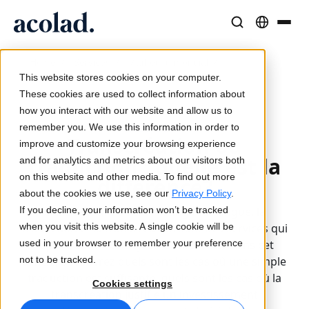
Solutions et Services Linguistiques
Technologies et produits IA
Ressources
/
/
/
Home
Services
Marketing mondial
À propos d’Acolad
This website stores cookies on your computer.
Transcréation ou traduction
Études de cas
Traduction
Lia Translate
These cookies are used to collect information about
Résultats concrets de nos clients
how you interact with our website and allow us to
Vitesse de l’IA, précision humaine
Traductions instantanées adaptées à votre marque
2026-04-02
remember you. We use this information in order to
Durabilité
Transcréation ou
improve and customize your browsing experience
Articles
Interprétation
Lia Live
traduction : quelle est la
and for analytics and metrics about our visitors both
Analyses d’experts sur le contenu global
Communication fluide, partout
L'interprétation revisitée
on this website and other media. To find out more
différence?
Partenaires
about the cookies we use, see our
Privacy Policy
.
If you decline, your information won’t be tracked
Dans le cadre du marketing multilingue, la
Ebooks
Médias et Divertissement
Connectivité
when you visit this website. A single cookie will be
traduction et la transcréation sont des services qui
Guides et stratégies approfondis
Donnez vie à vos contenus sur tous les écrans
Intégration des flux de travail simplifiée
used in your browser to remember your preference
répondent à des objectifs différents. Dans cet
Actualités
not to be tracked.
article, découvrez quels sont les cas où une simple
traduction est suffisante, quels sont les cas où la
Webinaires à la demande
Conseil et Externalisation
Interprétation IA
Cookies settings
transcréation justifie un investissement
Analyses des leaders du secteur
Centralisez et développez à l’international
Traduction vocale en temps réel
Événements