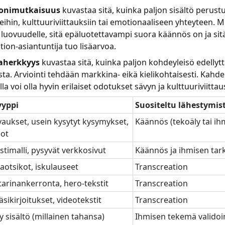
onimutkaisuus
kuvastaa sitä, kuinka paljon sisältö perust
eihin, kulttuuriviittauksiin tai emotionaaliseen yhteyteen.
luovuudelle, sitä epäluotettavampi suora käännös on ja s
tion-asiantuntija tuo lisäarvoa.
aherkkyys
kuvastaa sitä, kuinka paljon kohdeyleisö edellytt
a. Arviointi tehdään markkina- eikä kielikohtaisesti. Kahdel
la voi olla hyvin erilaiset odotukset sävyn ja kulttuuriviitta
yyppi
Suositeltu lähestymis
aukset, usein kysytyt kysymykset,
Käännös (tekoäly tai ih
dot
timalli, pysyvät verkkosivut
Käännös ja ihmisen tar
otsikot, iskulauseet
Transcreation
tarinankerronta, hero-tekstit
Transcreation
sikirjoitukset, videotekstit
Transcreation
 sisältö (millainen tahansa)
Ihmisen tekemä validoin