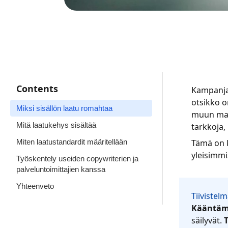
Contents
Kampanja 
otsikko o
Miksi sisällön laatu romahtaa
muun mark
Mitä laatukehys sisältää
tarkkoja,
Miten laatustandardit määritellään
Tämä on k
yleisimmi
Työskentely useiden copywriterien ja
palveluntoimittajien kanssa
Yhteenveto
Tiivistel
Kääntäm
säilyvät.