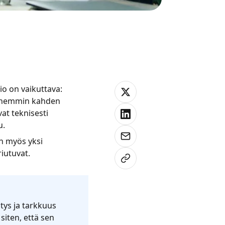
o on vaikuttava:
myöhemmin kahden
at teknisesti
u.
on myös yksi
iutuvat.
itys ja tarkkuus
 siten, että sen