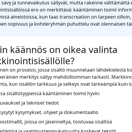
, sävy ja tunnevaikutus säilyvät, mutta rakenne välttämättä e
ntisisällöissä ero on merkittävä: kääntäminen toimii informa
yissä aineistoissa, kun taas transcreation on tarpeen silloin
nen sopivuus ja kohderyhmän puhuttelu ovat olennaisen tärk
oin käännös on oikea valinta
inointisisällölle?
en on prosessi, jossa sisältö muunnetaan lähdekielestä ko
peräinen merkitys säilyy mahdollisimman tarkasti. Markkin
inta, kun sisällön tarkkuus ja selkeys ovat tärkeämpiä kuin l
sa sisältötyypeissä kääntäminen toimii hyvin:
uvaukset ja tekniset tiedot
kysytyt kysymykset, ohjeet ja dokumentaatio
stimallit, joissa on jäsenneltyä, toistuvaa sisältöä
ädäntöä ja vaatimustenmukaisuutta koskevat tekstit