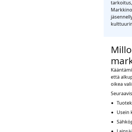
tarkoitus
Markkinoi
jäsennell
kulttuuri
Mill
markk
Kääntämin
että alku
oikea val
Seuraavis
Tuotek
Usein 
Sähköpo
Lainsä