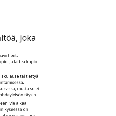
ltöä, joka
iavirheet.
pio. Ja lattea kopio
skulause tai tiettyä
uuntamisessa.
orvissa, mutta se ei
ohdeyleisön täysin.
een, vie aikaa,
Kun kyseessä on
alanseeraus, juuri