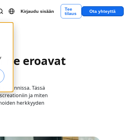
Tee
Kirjaudu sisään
Ota yhteyttä
tilaus
n ne eroavat
r
rkkinoinnissa. Tässä
nscreationiin ja miten
kinoiden herkkyyden