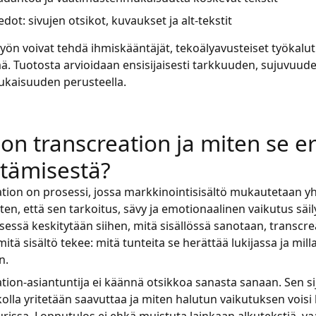
dot: sivujen otsikot, kuvaukset ja alt-tekstit
ön voivat tehdä ihmiskääntäjät, tekoälyavusteiset työkalut 
ä. Tuotosta arvioidaan ensisijaisesti tarkkuuden, sujuvuud
kaisuuden perusteella.
 on transcreation ja miten se e
tämisestä?
tion on prosessi, jossa markkinointisisältö mukautetaan yh
iten, että sen tarkoitus, sävy ja emotionaalinen vaikutus säi
essä keskitytään siihen, mitä sisällössä sanotaan, transcre
mitä sisältö tekee: mitä tunteita se herättää lukijassa ja milla
n.
tion-asiantuntija ei käännä otsikkoa sanasta sanaan. Sen si
kolla yritetään saavuttaa ja miten halutun vaikutuksen voisi