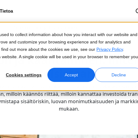
Tietoa
/
Transcreation ja kääntäminen
nti
sed to collect information about how you interact with our website and
prove and customize your browsing experience and for analytics and
2.4.2026
To find out more about the cookies we use, see our
Privacy Policy
.
on ja kääntäminen: mite
is website. A single cookie will be used in your browser to remember you
toisistaan?
Cookies settings
Accept
Decline
screation edistävät erilaisia tavoitteita monikielisessä ma
än, milloin käännös riittää, milloin kannattaa investoida tra
tymistapa sisältöriskin, luovan monimutkaisuuden ja mark
mukaan.