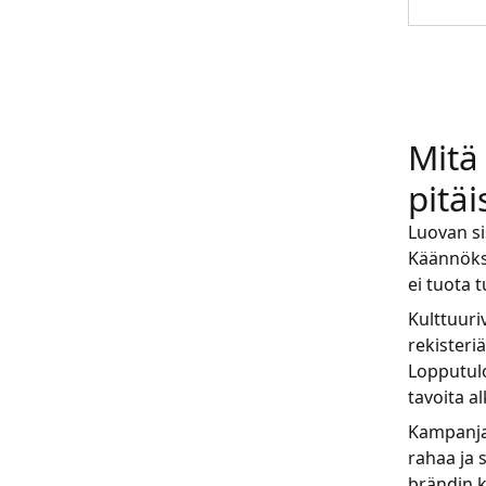
Mitä
pitäi
Luovan si
Käännökse
ei tuota t
Kulttuuri
rekisteri
Lopputulo
tavoita a
Kampanjan
rahaa ja 
brändin k