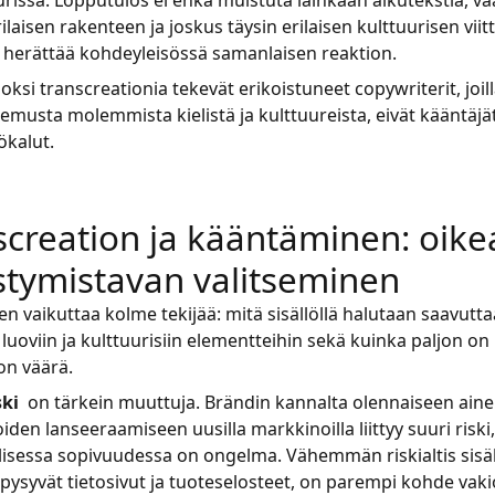
uurissa. Lopputulos ei ehkä muistuta lainkaan alkutekstiä, vaa
rilaisen rakenteen ja joskus täysin erilaisen kulttuurisen vii
 herättää kohdeyleisössä samanlaisen reaktion.
ksi transcreationia tekevät erikoistuneet copywriterit, joil
emusta molemmista kielistä ja kulttuureista, eivät kääntäjät
ökalut.
screation ja kääntäminen: oike
stymistavan valitseminen
n vaikuttaa kolme tekijää: mitä sisällöllä halutaan saavutta
luoviin ja kulttuurisiin elementteihin sekä kuinka paljon on p
on väärä.
ski
on tärkein muuttuja. Brändin kannalta olennaiseen aine
den lanseeraamiseen uusilla markkinoilla liittyy suuri riski,
llisessa sopivuudessa on ongelma. Vähemmän riskialtis sisäl
, pysyvät tietosivut ja tuoteselosteet, on parempi kohde vak