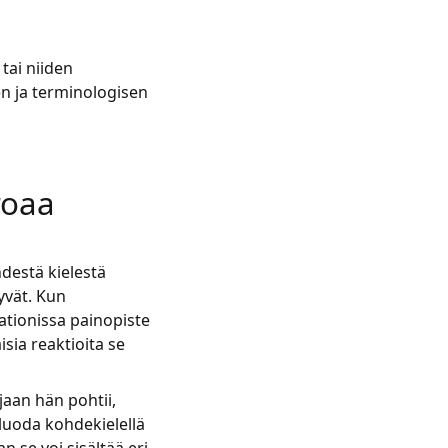
tai niiden
en ja terminologisen
roaa
destä kielestä
lyvät. Kun
ationissa painopiste
isia reaktioita se
jaan hän pohtii,
 luoda kohdekielellä