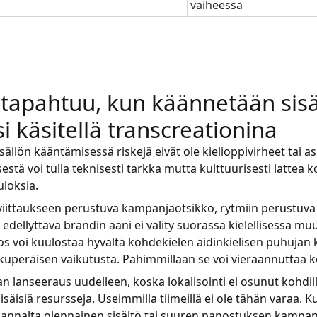
vaiheessa
 tapahtuu, kun käännetään sisä
si käsitellä transcreationina
sällön kääntämisessä riskejä eivät ole kielioppivirheet tai as
stä voi tulla teknisesti tarkka mutta kulttuurisesti lattea ko
uloksia.
viittaukseen perustuva kampanjaotsikko, rytmiin perustuva i
ä edellyttävä brändin ääni ei välity suorassa kielellisessä m
s voi kuulostaa hyvältä kohdekielen äidinkielisen puhujan k
lkuperäisen vaikutusta. Pahimmillaan se voi vieraannuttaa k
 lanseeraus uudelleen, koska lokalisointi ei osunut kohdill
sisäisiä resursseja. Useimmilla tiimeillä ei ole tähän varaa. 
annalta olennainen sisältö tai suuren panostuksen kampanj