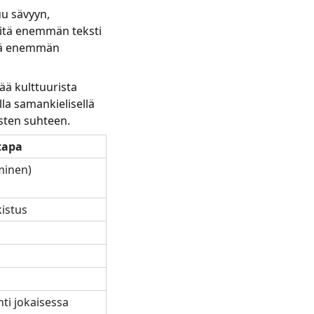
uu sävyyn,
 Mitä enemmän teksti
itä enemmän
ää kulttuurista
la samankielisellä
usten suhteen.
tapa
minen)
kistus
ti jokaisessa