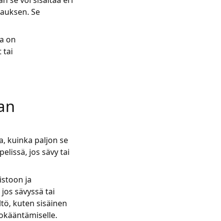
n se voi sisältää eri
ttauksen. Se
la on
 tai
an
a, kuinka paljon se
elissä, jos sävy tai
istoon ja
 jos sävyssä tai
tö, kuten sisäinen
iokääntämiselle.