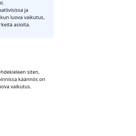
i.
tiivisissa ja
, kun luova vaikutus,
eitä asioita.
hdekieleen siten,
oinnissa käännös on
uova vaikutus.