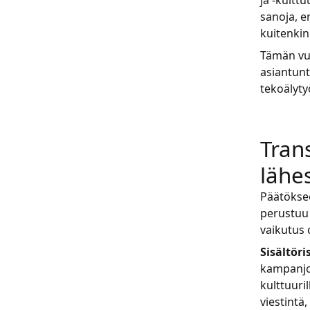
ja -kultt
sanoja, e
kuitenkin
Tämän vuo
asiantunt
tekoälyty
Tran
lähe
Päätöksee
perustuu 
vaikutus 
Sisältöri
kampanjoi
kulttuuri
viestintä