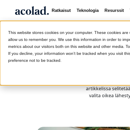
Ratkaisut
Teknologia
Resurssit
/
/
Home
Palvelut
Maailmanlaajuinen markkinoi
This website stores cookies on your computer. These cookies are u
allow us to remember you. We use this information in order to im
metrics about our visitors both on this website and other media. 
Transcreati
If you decline, your information won’t be tracked when you visit th
preference not to be tracked.
Kääntäminen ja tran
artikkelissa selitetä
valita oikea lähes