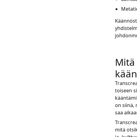
Metatie
Käännösty
yhdistelm
johdonmu
Mitä
kään
Transcrea
toiseen s
kääntämis
on siinä, 
saa aikaa
Transcrea
mitä otsi