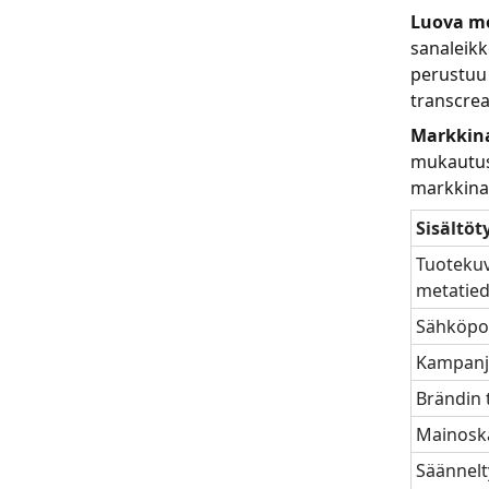
Luova m
sanaleikk
perustuu 
transcrea
Markkin
mukautust
markkinal
Sisältöt
Tuotekuv
metatie
Sähköpos
Kampanja
Brändin 
Mainoskä
Säännelty