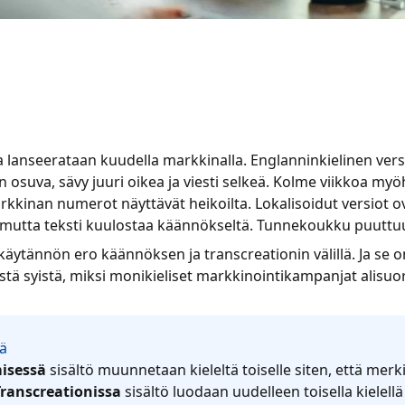
lanseerataan kuudella markkinalla. Englanninkielinen versi
n osuva, sävy juuri oikea ja viesti selkeä. Kolme viikkoa 
kinan numerot näyttävät heikoilta. Lokalisoidut versiot ov
 mutta teksti kuulostaa käännökseltä. Tunnekoukku puuttu
äytännön ero käännöksen ja transcreationin välillä. Ja se 
stä syistä, miksi monikieliset markkinointikampanjat alisuor
mä
isessä
sisältö muunnetaan kieleltä toiselle siten, että merk
Transcreationissa
sisältö luodaan uudelleen toisella kielellä