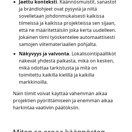
Jaettu konteksti
. Käännösmuistit, sanastot
ja brändiohjeet ovat pysyviä ja niitä
sovelletaan johdonmukaisesti kaikissa
tiimeissä ja kaikissa projekteissa sen sijaan,
että ne määritettäisiin joka kerta uudelleen.
Jokainen tiimi työskentelee automaattisesti
samojen viitemateriaalien pohjalta.
Näkyvyys ja valvonta
. Lokalisointipäälliköt
näkevät yhdestä paikasta, mikä on kesken,
mikä odottaa tarkistusta ja mitä on
toimitettu kaikilla kielillä ja kaikilla
markkinoilla.
Näin tiimit voivat käyttää vähemmän aikaa
projektien pyörittämiseen ja enemmän aikaa
harkintaa vaativiin päätöksiin.
Miten se eroaa käännösten