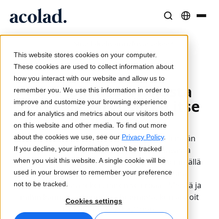
Kieliratkaisut ja -palvelut
AI-teknologia ja tuotteet
Resurssit
/
/
Mitä lokalisointialusta tekee?
Home
Lia
Tietoa Acolad
This website stores cookies on your computer.
Menestystarinat
Käännös
Lia Translate
These cookies are used to collect information about
2.4.2026
Todellisia tuloksia asiakkailtamme
how you interact with our website and allow us to
Tekoälyn nopeus, inhimillinen tarkkuus
Välittömiä brändin mukaisia käännöksiä
Mitä lokalisointialusta
remember you. We use this information in order to
Kestävyys
tekee, ja tarvitsetko itse
improve and customize your browsing experience
Artikkelit
Tulkkaus
Lia Live
and for analytics and metrics about our visitors both
sellaisen?
Asiantuntijanäkemyksiä globaalista sisällöstä
Saumatonta viestintää missä tahansa
Uusi näkökulma tulkkaukseen
on this website and other media. To find out more
Kumppanit
about the cookies we use, see our
Lokalisointialusta auttaa tiimejä käsittelemään
Privacy Policy
.
If you decline, your information won’t be tracked
monikielistä sisältöä laajassa mittakaavassa
E-kirjat
Media ja viihde
Yhteydet
when you visit this website. A single cookie will be
hallitummin, johdonmukaisemmin ja vähemmällä
Syvällisiä oppaita ja strategioita
Tuo tarinat joka näytölle
Työnkulkujen integrointi yksinkertaistettuna
used in your browser to remember your preference
vaivalla. Tässä artikkelissa selitetään, mitä
Uutiset
not to be tracked.
lokalisointialusta tekee, miten se eroaa TMS:stä ja
mihin kannattaa kiinnittää huomiota, kun arvioit
On-demand-webinaarit
Konsultointi ja ulkoistus
AI-tulkkaus
Cookies settings
ratkaisuja yrityskäyttöön.
Näkemyksiä alan johtajilta
Keskittäminen ja skaalaus globaalisti
Äänikäännös reaaliajassa
Tapahtumat