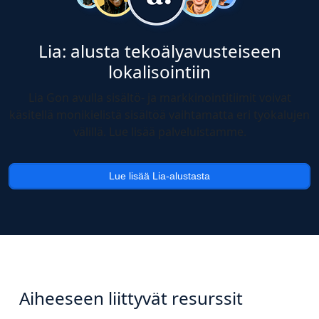
Lia: alusta tekoälyavusteiseen
lokalisointiin
Lia Gon avulla sisältö- ja markkinointitiimit voivat
käsitellä monikielistä sisältöä vaihtamatta eri työkalujen
välillä. Lue lisää palveluistamme.
Lue lisää Lia-alustasta
Aiheeseen liittyvät resurssit