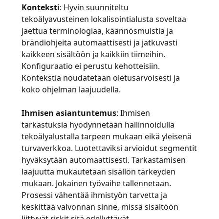
Konteksti
: Hyvin suunniteltu
tekoälyavusteinen lokalisointialusta soveltaa
jaettua terminologiaa, käännösmuistia ja
brändiohjeita automaattisesti ja jatkuvasti
kaikkeen sisältöön ja kaikkiin tiimeihin.
Konfiguraatio ei perustu kehotteisiin.
Kontekstia noudatetaan oletusarvoisesti ja
koko ohjelman laajuudella.
Ihmisen asiantuntemus
: Ihmisen
tarkastuksia hyödynnetään hallinnoidulla
tekoälyalustalla tarpeen mukaan eikä yleisenä
turvaverkkoa. Luotettaviksi arvioidut segmentit
hyväksytään automaattisesti. Tarkastamisen
laajuutta mukautetaan sisällön tärkeyden
mukaan. Jokainen työvaihe tallennetaan.
Prosessi vähentää ihmistyön tarvetta ja
keskittää valvonnan sinne, missä sisältöön
liittyvät riskit sitä edellyttävät.