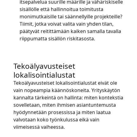
itsepalvelua suurille määrille ja vähäriskiselle
sisällölle että hallinnoitua toimitusta
monimutkaisille tai säännellyille projekteille?
Tiimit, jotka voivat valita vain yhden tilan,
päätyvät reitittämään kaiken samalla tavalla
riippumatta sisällön riskitasosta.
Tekoälyavusteiset
lokalisointialustat
Tekoälyavusteiset lokalisointialustat eivät ole
vain nopeampia käännöskoneita. Yrityskäytön
kannalta tärkeintä on hallinta: miten kontekstia
sovelletaan, miten ihmisen asiantuntemusta
hyödynnetään prosessissa ja miten laatua
valvotaan koko työnkulussa eikä vain
viimeisessä vaiheessa.