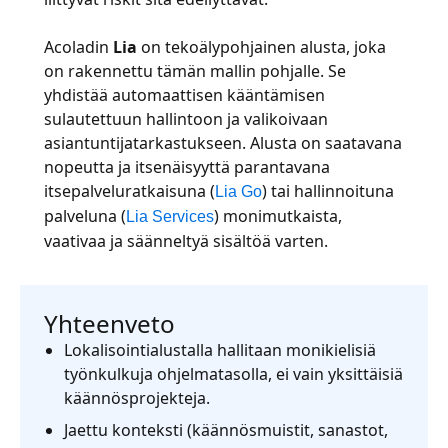
Acoladin
Lia
on tekoälypohjainen alusta, joka
on rakennettu tämän mallin pohjalle. Se
yhdistää automaattisen kääntämisen
sulautettuun hallintoon ja valikoivaan
asiantuntijatarkastukseen. Alusta on saatavana
nopeutta ja itsenäisyyttä parantavana
itsepalveluratkaisuna (
) tai hallinnoituna
Lia Go
palveluna (
) monimutkaista,
Lia Services
vaativaa ja säänneltyä sisältöä varten.
Yhteenveto
Lokalisointialustalla hallitaan monikielisiä
työnkulkuja ohjelmatasolla, ei vain yksittäisiä
käännösprojekteja.
Jaettu konteksti (käännösmuistit, sanastot,