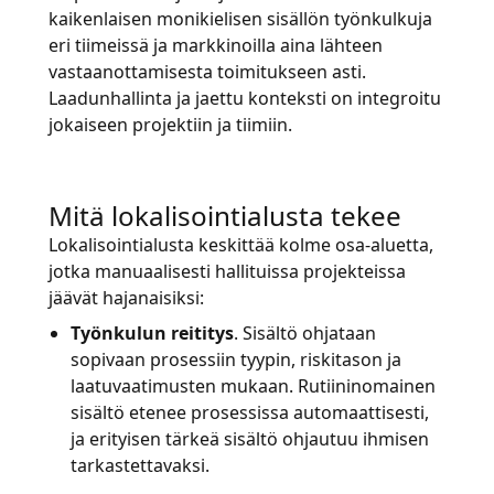
kaikenlaisen monikielisen sisällön työnkulkuja
Valmistava Teollisuus
Tapaa Lia
eri tiimeissä ja markkinoilla aina lähteen
Nopea, älykäs ja skaalautuva AI-käännös
vastaanottamisesta toimitukseen asti.
Rahoitus
Laadunhallinta ja jaettu konteksti on integroitu
jokaiseen projektiin ja tiimiin.
Juridiikka
Mitä lokalisointialusta tekee
Julkiset Instituutiot
Lokalisointialusta keskittää kolme osa-aluetta,
jotka manuaalisesti hallituissa projekteissa
Puolustus ja Turvallisuus
jäävät hajanaisiksi:
Kaikki toimialat
Työnkulun reititys
. Sisältö ohjataan
sopivaan prosessiin tyypin, riskitason ja
laatuvaatimusten mukaan. Rutiininomainen
sisältö etenee prosessissa automaattisesti,
ja erityisen tärkeä sisältö ohjautuu ihmisen
tarkastettavaksi.