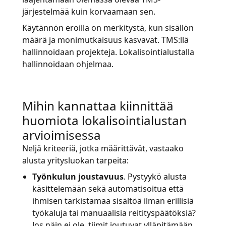
järjestelmää kuin korvaamaan sen.
Käytännön eroilla on merkitystä, kun sisällön
määrä ja monimutkaisuus kasvavat. TMS:llä
hallinnoidaan projekteja. Lokalisointialustalla
hallinnoidaan ohjelmaa.
Mihin kannattaa kiinnittää
huomiota lokalisointialustan
arvioimisessa
Neljä kriteeriä, jotka määrittävät, vastaako
alusta yritysluokan tarpeita:
Työnkulun joustavuus
. Pystyykö alusta
käsittelemään sekä automatisoitua että
ihmisen tarkistamaa sisältöä ilman erillisiä
työkaluja tai manuaalisia reitityspäätöksiä?
Jos näin ei ole, tiimit joutuvat ylläpitämään