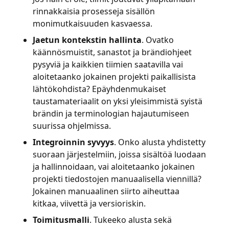
rinnakkaisia prosesseja sisällön
monimutkaisuuden kasvaessa.
Jaetun kontekstin hallinta
. Ovatko
käännösmuistit, sanastot ja brändiohjeet
pysyviä ja kaikkien tiimien saatavilla vai
aloitetaanko jokainen projekti paikallisista
lähtökohdista? Epäyhdenmukaiset
taustamateriaalit on yksi yleisimmistä syistä
brändin ja terminologian hajautumiseen
suurissa ohjelmissa.
Integroinnin syvyys
. Onko alusta yhdistetty
suoraan järjestelmiin, joissa sisältöä luodaan
ja hallinnoidaan, vai aloitetaanko jokainen
projekti tiedostojen manuaalisella viennillä?
Jokainen manuaalinen siirto aiheuttaa
kitkaa, viivettä ja versioriskin.
Toimitusmalli
. Tukeeko alusta sekä