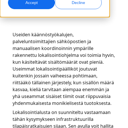
Accept
Decline
Globaali markkinointi
Laadunvarmistus
Saavuta ja konvertoi maailmanlaajuisesti
AI-pohjaiset laaduntarkistukset
Toimipisteet
Useiden käännöstyökalujen,
Transkriptio
AI-jälkiäänitys
palveluntoimittajien sähköpostien ja
Muunna ääni toiminnaksi
Tehokasta jälkiäänitystä laajassa mittakaavassa
manuaalisen koordinoinnin ympärille
Urat
rakennettu lokalisointiohjelma voi toimia hyvin,
Rakenna tulevaisuutesi kanssamme
kun käsiteltävät sisältömäärät ovat pieniä.
AI-ohjatun käännöksen hallinta globaaleille
Datapalvelut
AI-datapalvelut
Useimmat lokalisointipäälliköt joutuvat
brändeille
Freelance-mahdollisuudet
Vahvista tekoälyä luotettavilla tiedoilla
Paranna AI:ta laadukkaalla datalla
Vinkkejä tehokkuuden, skaalan ja laadun parantamiseen
kuitenkin jossain vaiheessa pohtimaan,
Liity globaaliin verkostoomme
riittääkö tällainen järjestely, kun sisällön määrä
Kaikki ratkaisut
kasvaa, kieliä tarvitaan aiempaa enemmän ja
yhä useammat sisäiset tiimit ovat riippuvaisia
yhdenmukaisesta monikielisestä tuotoksesta.
Ratkaisut toimialoittain
Lokalisointialusta on suunniteltu vastaamaan
tähän kysymykseen infrastruktuurilla
Life Sciences
tilapäisratkaisujen sijaan. Sen avulla voit hallita