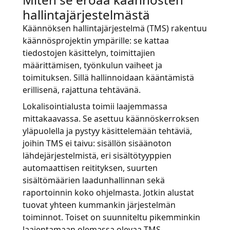
hallintajärjestelmästä
Käännöksen hallintajärjestelmä (TMS) rakentuu
käännösprojektin ympärille: se kattaa
tiedostojen käsittelyn, toimittajien
määrittämisen, työnkulun vaiheet ja
toimituksen. Sillä hallinnoidaan kääntämistä
erillisenä, rajattuna tehtävänä.
Lokalisointialusta toimii laajemmassa
mittakaavassa. Se asettuu käännöskerroksen
yläpuolella ja pystyy käsittelemään tehtäviä,
joihin TMS ei taivu: sisällön sisäänoton
lähdejärjestelmistä, eri sisältötyyppien
automaattisen reitityksen, suurten
sisältömäärien laadunhallinnan sekä
raportoinnin koko ohjelmasta. Jotkin alustat
tuovat yhteen kummankin järjestelmän
toiminnot. Toiset on suunniteltu pikemminkin
laajentamaan olemassa olevaa TMS-